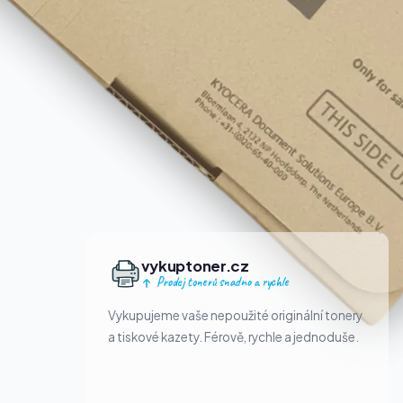
vykuptoner.cz
Prodej tonerů snadno a rychle
Vykupujeme vaše nepoužité originální tonery
a tiskové kazety. Férově, rychle a jednoduše.