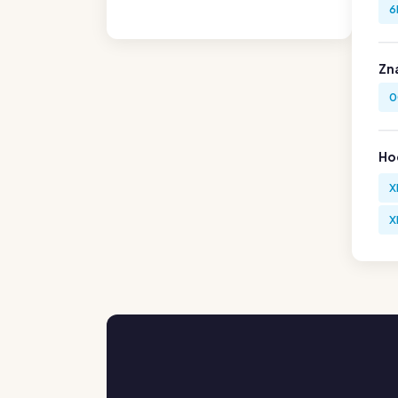
6
Zn
0
Hod
X
X