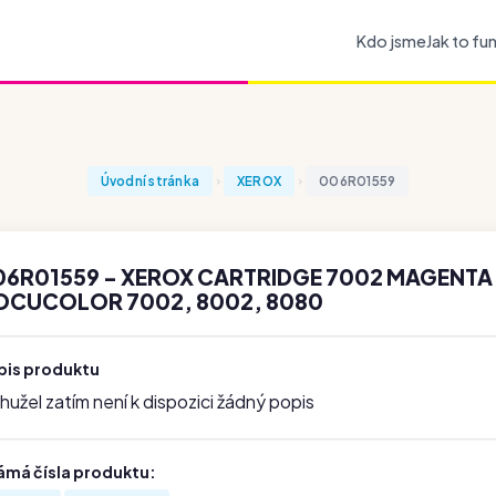
Kdo jsme
Jak to fu
Úvodní stránka
XEROX
006R01559
06R01559 - XEROX CARTRIDGE 7002 MAGENTA 
OCUCOLOR 7002, 8002, 8080
pis produktu
užel zatím není k dispozici žádný popis
ámá čísla produktu: