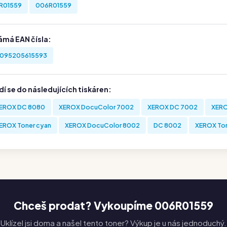
R01559
006R01559
ámá EAN čísla:
095205615593
í se do následujících tiskáren:
EROX DC 8080
XEROX DocuColor 7002
XEROX DC 7002
XERO
EROX Toner cyan
XEROX DocuColor 8002
DC 8002
XEROX Ton
Chceš prodat? Vykoupíme 006R01559
Uklízel jsi doma a našel tento toner? Výkup je u nás jednoduchý.