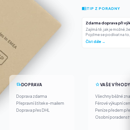
TIP Z PORADNY
Zdarma doprava při výk
Zajímá tě, jak je možné, 
Pojďme se podívat na to,.
Číst dále →
DOPRAVA
VAŠE VÝHOD
Doprava zdarma
Všechny běžné zn
Přepravní štítek e-mailem
Férové výkupní ce
Doprava přes DHL
Peníze předem pře
Osobní poradenst