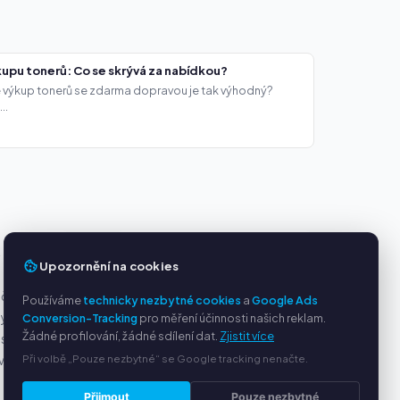
upu tonerů: Co se skrývá za nabídkou?
že výkup tonerů se zdarma dopravou je tak výhodný?
..
Y
SLUŽBY
Upozornění na cookies
ačky
O nás
Používáme
technicky nezbytné cookies
a
Google Ads
ny
Ochrana osobních údajů
Conversion-Tracking
pro měření účinnosti našich reklam.
Žádné profilování, žádné sdílení dat.
Zjistit více
s PayPal
Kontakt / Právní informace
Při volbě „Pouze nezbytné“ se Google tracking nenačte.
ví
Časté dotazy (FAQ)
Poradna
Přijmout
Pouze nezbytné