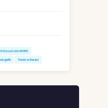
X DocuColor 8080
er gelb
Toner schwarz