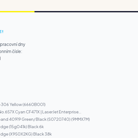
E!
 pracovní dny
onním čísle:
1
I-306 Yellow (6660B001)
o.657X Cyan CF471X | LaserJet Enterprise...
band 40919 Green/ Black (S0720740) (9MMX7M)
idge (15g041k) Black 6k
ridge (X950X2KG) Black 38k