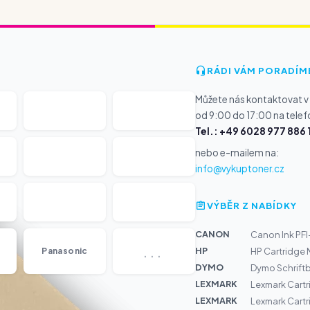
RÁDI VÁM PORADÍM
Můžete nás kontaktovat v
od 9:00 do 17:00 na telef
Tel.: +49 6028 977 886 
nebo e-mailem na:
info@vykuptoner.cz
VÝBĚR Z NABÍDKY
CANON
Canon Ink PF
...
HP
Panasonic
HP Cartridge N
DYMO
Dymo Schrift
LEXMARK
Lexmark Cartr
LEXMARK
Lexmark Cart