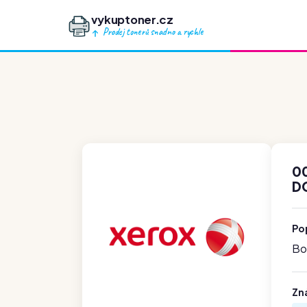
vykuptoner.cz
Prodej tonerů snadno a rychle
0
D
Po
Boh
Zn