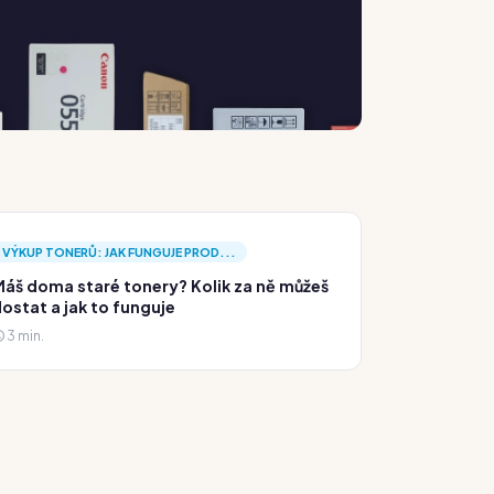
VÝKUP TONERŮ: JAK FUNGUJE PROD...
áš doma staré tonery? Kolik za ně můžeš
ostat a jak to funguje
3 min.