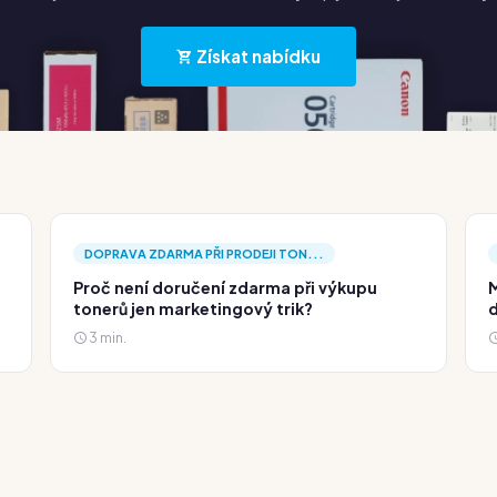
Získat nabídku
DOPRAVA ZDARMA PŘI PRODEJI TON...
Proč není doručení zdarma při výkupu
M
tonerů jen marketingový trik?
d
3 min.