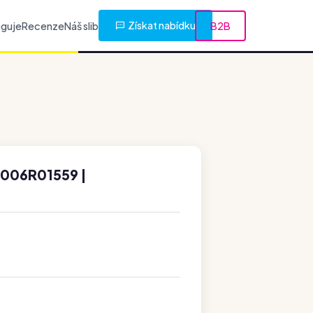
Získat nabídku
nguje
Recenze
Náš slib
B2B
006R01559 |