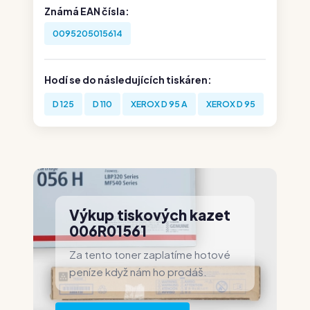
Známá EAN čísla:
0095205015614
Hodí se do následujících tiskáren:
D 125
D 110
XEROX D 95 A
XEROX D 95
Výkup tiskových kazet
006R01561
Za tento toner zaplatíme hotové
peníze když nám ho prodáš.