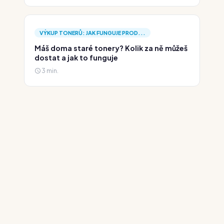
VÝKUP TONERŮ: JAK FUNGUJE PROD...
Máš doma staré tonery? Kolik za ně můžeš
dostat a jak to funguje
3 min.