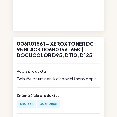
006R01561 - XEROX TONER DC
95 BLACK 006R01561 65K |
DOCUCOLOR D95, D110, D125
Popis produktu
Bohužel zatím není k dispozici žádný popis
Známá čísla produktu:
6R01561
006R01561