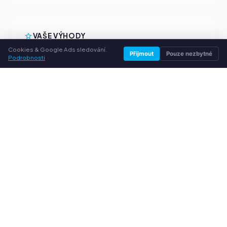
VAŠE VÝHODY
Cookies & Google Ads sledování.
Přijmout
Pouze nezbytné
Všechny běžné značky
Podrobnosti
Férové výkupní ceny
Peníze předem přes PayPal
Osobní poradenství
SLUŽBY
O nás
Ochrana osobních údajů
Kontakt / Právní informace
Časté dotazy (FAQ)
Poradna