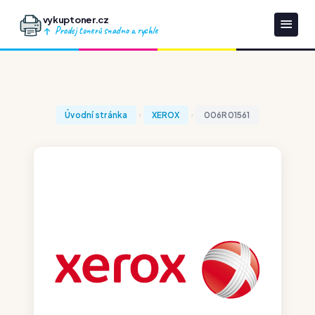
vykuptoner.cz
Prodej tonerů snadno a rychle
Úvodní stránka
XEROX
006R01561