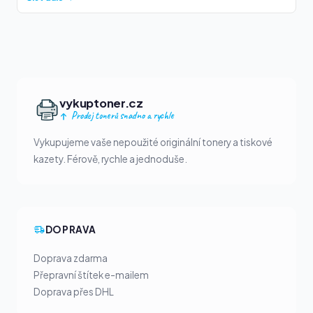
vykuptoner.cz
Prodej tonerů snadno a rychle
Vykupujeme vaše nepoužité originální tonery a tiskové
kazety. Férově, rychle a jednoduše.
DOPRAVA
Doprava zdarma
Přepravní štítek e-mailem
Doprava přes DHL