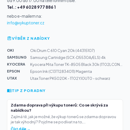
od 9:00 do 17:00 na telefonním čísle:
Tel.: +49 6028 977 886 1
nebo e-mailem na:
info@vykuptoner.cz
VÝBĚR Z NABÍDKY
OKI
Oki Drum C 610 Cyan 20k (44315107)
SAMSUNG
Samsung Cartridge (SCX-D5530A/ELS) 4k
KYOCERA
Kyocera Mita Toner TK-8505 Black 30k (1T02LC0NL0)
EPSON
Epson Ink (C13T12834011) Magenta
UTAX
Utax Toner PK5020K - 1T02YJ0UT0 - schwarz
TIP Z PORADNY
Zdarma doprava při výkupu tonerů: Co se skrývá za
nabídkou?
Zajímá tě, jak je možné, že výkup tonerů se zdarma dopravou
je tak výhodný? Pojďme se podívat na to,...
Číst dále →