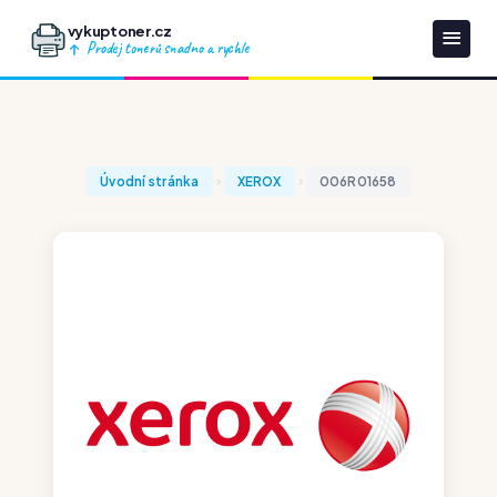
vykuptoner.cz
Prodej tonerů snadno a rychle
Úvodní stránka
XEROX
006R01658