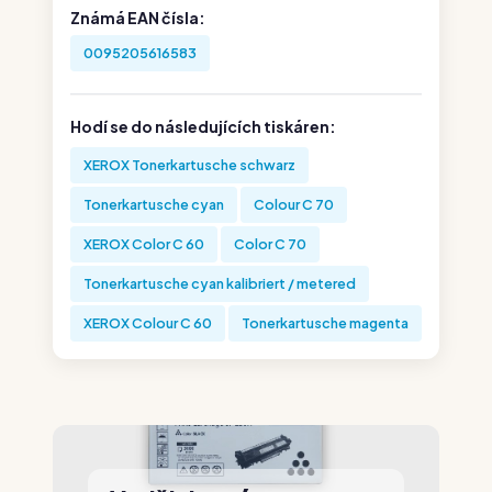
Známá EAN čísla:
0095205616583
Hodí se do následujících tiskáren:
XEROX Tonerkartusche schwarz
Tonerkartusche cyan
Colour C 70
XEROX Color C 60
Color C 70
Tonerkartusche cyan kalibriert / metered
XEROX Colour C 60
Tonerkartusche magenta