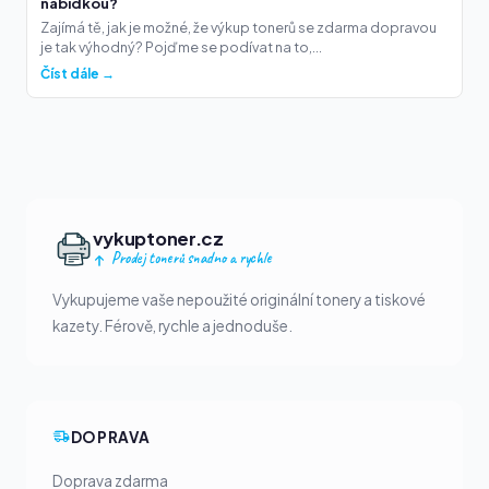
nabídkou?
Zajímá tě, jak je možné, že výkup tonerů se zdarma dopravou
je tak výhodný? Pojďme se podívat na to,...
Číst dále →
vykuptoner.cz
Prodej tonerů snadno a rychle
Vykupujeme vaše nepoužité originální tonery a tiskové
kazety. Férově, rychle a jednoduše.
DOPRAVA
Doprava zdarma