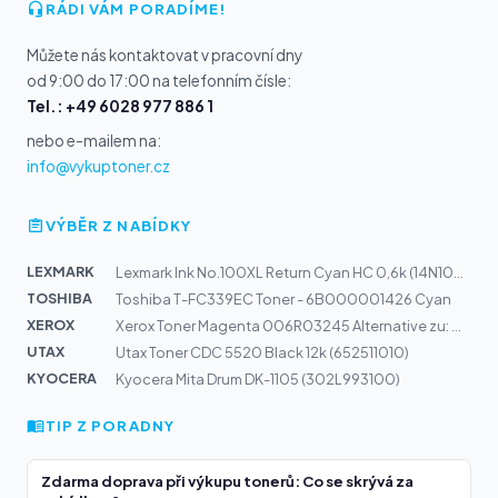
RÁDI VÁM PORADÍME!
Můžete nás kontaktovat v pracovní dny
od 9:00 do 17:00 na telefonním čísle:
Tel.: +49 6028 977 886 1
nebo e-mailem na:
info@vykuptoner.cz
VÝBĚR Z NABÍDKY
LEXMARK
Lexmark Ink No.100XL Return Cyan HC 0,6k (14N1069E)
TOSHIBA
Toshiba T-FC339EC Toner - 6B000001426 Cyan
XEROX
Xerox Toner Magenta 006R03245 Alternative zu: CF353A |...
UTAX
Utax Toner CDC 5520 Black 12k (652511010)
KYOCERA
Kyocera Mita Drum DK-1105 (302L993100)
TIP Z PORADNY
Zdarma doprava při výkupu tonerů: Co se skrývá za