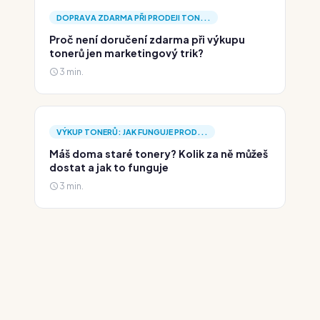
DOPRAVA ZDARMA PŘI PRODEJI TON...
Proč není doručení zdarma při výkupu
tonerů jen marketingový trik?
3 min.
VÝKUP TONERŮ: JAK FUNGUJE PROD...
Máš doma staré tonery? Kolik za ně můžeš
dostat a jak to funguje
3 min.