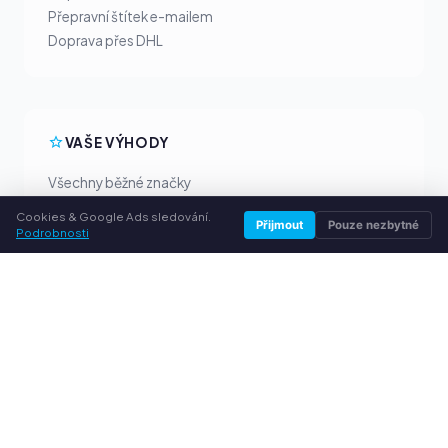
Přepravní štítek e-mailem
Doprava přes DHL
VAŠE VÝHODY
Všechny běžné značky
Férové výkupní ceny
Cookies & Google Ads sledování.
Přijmout
Pouze nezbytné
Peníze předem přes PayPal
Podrobnosti
Osobní poradenství
SLUŽBY
O nás
Ochrana osobních údajů
Kontakt / Právní informace