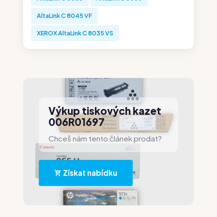
AltaLink C 8045 VF
XEROX AltaLink C 8035 VS
Výkup tiskových kazet
006R01697
Chceš nám tento článek prodat?
Získat nabídku