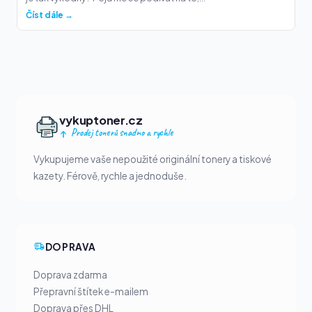
Číst dále →
vykuptoner.cz
Prodej tonerů snadno a rychle
Vykupujeme vaše nepoužité originální tonery a tiskové
kazety. Férově, rychle a jednoduše.
DOPRAVA
Doprava zdarma
Přepravní štítek e-mailem
Doprava přes DHL