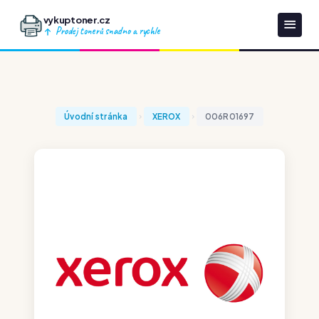
vykuptoner.cz
Prodej tonerů snadno a rychle
Úvodní stránka
XEROX
006R01697