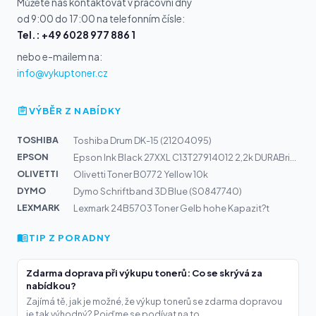
Můžete nás kontaktovat v pracovní dny
od 9:00 do 17:00 na telefonním čísle:
Tel.: +49 6028 977 886 1
nebo e-mailem na:
info@vykuptoner.cz
VÝBĚR Z NABÍDKY
TOSHIBA
Toshiba Drum DK-15 (21204095)
EPSON
Epson Ink Black 27XXL C13T27914012 2,2k DURABrite Ultra...
OLIVETTI
Olivetti Toner B0772 Yellow 10k
DYMO
Dymo Schriftband 3D Blue (S0847740)
LEXMARK
Lexmark 24B5703 Toner Gelb hohe Kapazit?t
TIP Z PORADNY
Zdarma doprava při výkupu tonerů: Co se skrývá za
nabídkou?
Zajímá tě, jak je možné, že výkup tonerů se zdarma dopravou
je tak výhodný? Pojďme se podívat na to,...