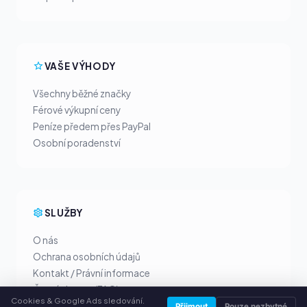
VAŠE VÝHODY
Všechny běžné značky
Férové výkupní ceny
Peníze předem přes PayPal
Osobní poradenství
SLUŽBY
O nás
Ochrana osobních údajů
Kontakt / Právní informace
Časté dotazy (FAQ)
Cookies & Google Ads sledování.
Poradna
Přijmout
Pouze nezbytné