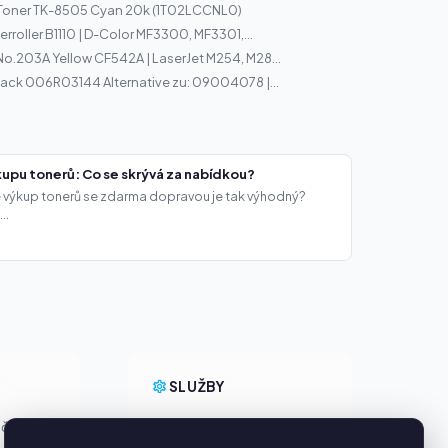
 Toner TK-8505 Cyan 20k (1T02LCCNL0)
ferroller B1110 | D-Color MF3300, MF3301,...
No.203A Yellow CF542A | LaserJet M254, M28...
lack 006R03144 Alternative zu: 09004078 |...
upu tonerů: Co se skrývá za nabídkou?
že výkup tonerů se zdarma dopravou je tak výhodný?
..
Y
SLUŽBY
ačky
O nás