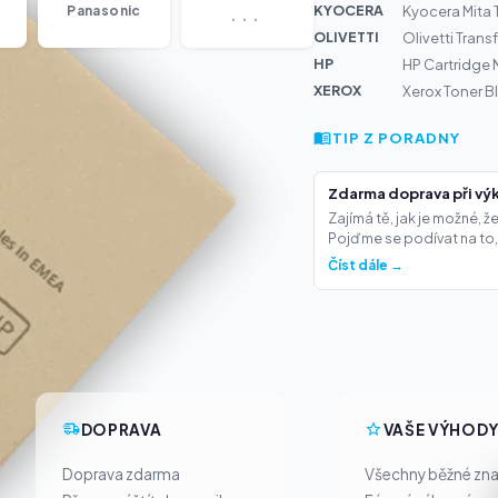
...
KYOCERA
Panasonic
Kyocera Mita
OLIVETTI
Olivetti Trans
HP
HP Cartridge 
XEROX
Xerox Toner B
TIP Z PORADNY
Zdarma doprava při výk
Zajímá tě, jak je možné, 
Pojďme se podívat na to,.
Číst dále →
DOPRAVA
VAŠE VÝHOD
Doprava zdarma
Všechny běžné zn