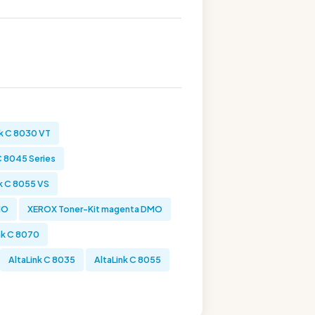
k C 8030 VT
C 8045 Series
k C 8055 VS
MO
XEROX Toner-Kit magenta DMO
nk C 8070
AltaLink C 8035
AltaLink C 8055