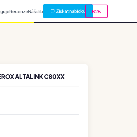
Získat nabídku
nguje
Recenze
Náš slib
B2B
EROX ALTALINK C80XX