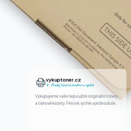
vykuptoner.cz
Prodej tonerů snadno a rychle
Vykupujeme vaše nepoužité originální tonery
a tiskové kazety. Férově, rychle a jednoduše.