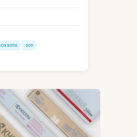
OX 5011 E
5011