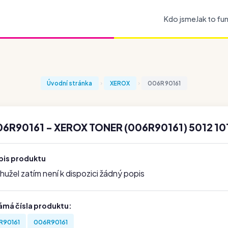
Kdo jsme
Jak to fu
Úvodní stránka
XEROX
006R90161
6R90161 - XEROX TONER (006R90161) 5012 10
pis produktu
užel zatím není k dispozici žádný popis
ámá čísla produktu:
R90161
006R90161