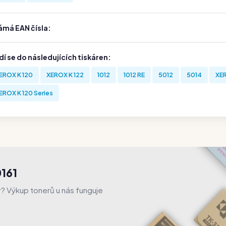
ámá EAN čísla:
í se do následujících tiskáren:
EROX K 120
XEROX K 122
1012
1012 RE
5012
5014
XER
EROX K 120 Series
161
er? Výkup tonerů u nás funguje