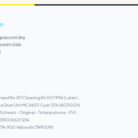
E!
 pracovní dny
onním čísle:
1
head No.871 Cleaning Kit G0Y99A | Latex 1...
ta Drum Unit MC4650 Cyan 30k (A0310GH)
chwarz - Original - Tintenpatrone - f?r F...
013R00662) 125k
 TN-900 Yellow 6k (TN900M)