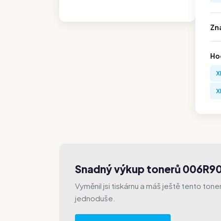
Zn
Hod
X
X
Snadný výkup tonerů 006R90
Vyměnil jsi tiskárnu a máš ještě tento ton
jednoduše.