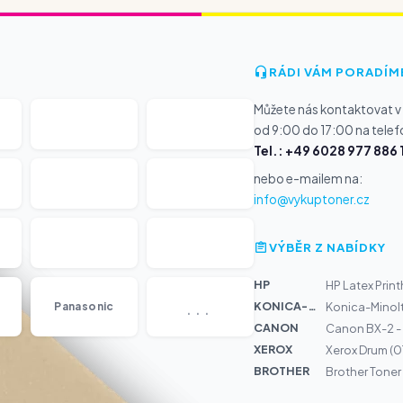
RÁDI VÁM PORADÍM
Můžete nás kontaktovat v
od 9:00 do 17:00 na telef
Tel.: +49 6028 977 886 
nebo e-mailem na:
info@vykuptoner.cz
VÝBĚR Z NABÍDKY
HP
HP Latex Print
...
KONICA-MIN...
Panasonic
Konica-Minol
CANON
Canon BX-2 - S
XEROX
Xerox Drum (
BROTHER
Brother Toner