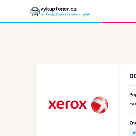
vykuptoner.cz
Prodej tonerů snadno a rychle
00
Po
Boh
Zn
6