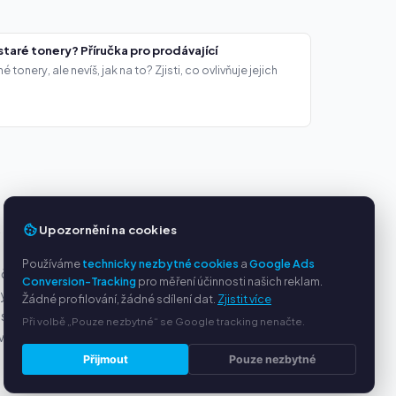
staré tonery? Příručka pro prodávající
onery, ale nevíš, jak na to? Zjisti, co ovlivňuje jejich
Upozornění na cookies
Y
SLUŽBY
Používáme
technicky nezbytné cookies
a
Google Ads
ačky
O nás
Conversion-Tracking
pro měření účinnosti našich reklam.
ny
Ochrana osobních údajů
Žádné profilování, žádné sdílení dat.
Zjistit více
s PayPal
Kontakt / Právní informace
Při volbě „Pouze nezbytné“ se Google tracking nenačte.
ví
Časté dotazy (FAQ)
Poradna
Přijmout
Pouze nezbytné