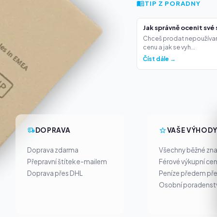
TIP Z PORADNY
Jak správně ocenit své 
Chceš prodat nepoužívané t
cenu a jak se vyh...
Číst dále →
DOPRAVA
VAŠE VÝHOD
Doprava zdarma
Všechny běžné zn
Přepravní štítek e-mailem
Férové výkupní ce
Doprava přes DHL
Peníze předem pře
Osobní poradenst