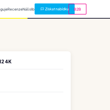
Získat nabídku
nguje
Recenze
Náš slib
B2B
12 4K