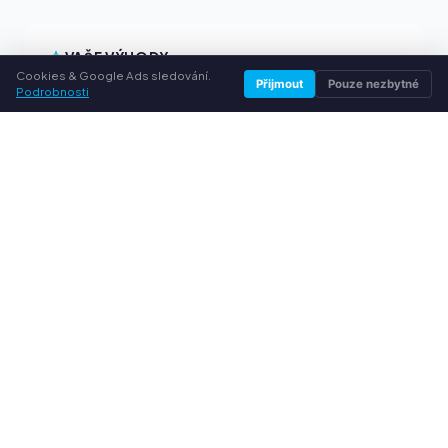
VAŠE VÝHODY
Cookies & Google Ads sledování.
Přijmout
Pouze nezbytné
Podrobnosti
Všechny běžné značky
Férové výkupní ceny
Peníze předem přes PayPal
Osobní poradenství
SLUŽBY
O nás
Ochrana osobních údajů
Kontakt / Právní informace
Časté dotazy (FAQ)
Poradna