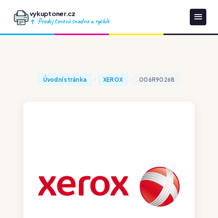
vykuptoner.cz
Prodej tonerů snadno a rychle
Úvodní stránka
XEROX
006R90268