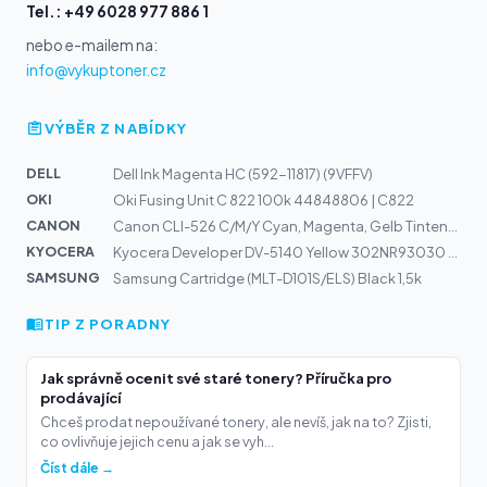
Tel.: +49 6028 977 886 1
nebo e-mailem na:
info@vykuptoner.cz
VÝBĚR Z NABÍDKY
DELL
Dell Ink Magenta HC (592-11817) (9VFFV)
OKI
Oki Fusing Unit C 822 100k 44848806 | C822
CANON
Canon CLI-526 C/M/Y Cyan, Magenta, Gelb Tintenpatrone (...
KYOCERA
Kyocera Developer DV-5140 Yellow 302NR93030 | P6130cdn,...
SAMSUNG
Samsung Cartridge (MLT-D101S/ELS) Black 1,5k
TIP Z PORADNY
Jak správně ocenit své staré tonery? Příručka pro
prodávající
Chceš prodat nepoužívané tonery, ale nevíš, jak na to? Zjisti,
co ovlivňuje jejich cenu a jak se vyh...
Číst dále →