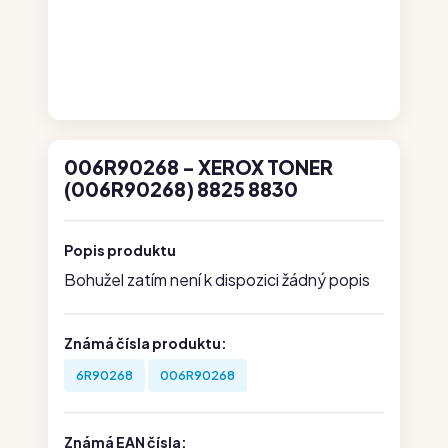
006R90268 - XEROX TONER
(006R90268) 8825 8830
Popis produktu
Bohužel zatím není k dispozici žádný popis
Známá čísla produktu:
6R90268
006R90268
Známá EAN čísla: