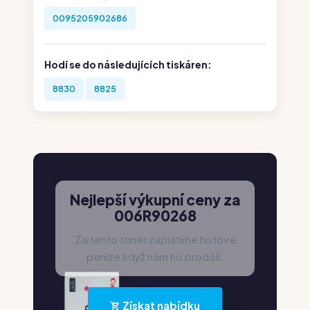
0095205902686
Hodí se do následujících tiskáren:
8830
8825
Nejlepší výkupní ceny za
006R90268
Za tento toner zaplatíme hotové
peníze když nám ho prodáš.
Získat nabídku