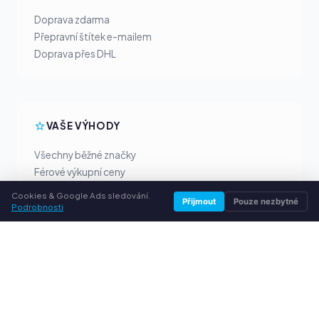
Doprava zdarma
Přepravní štítek e-mailem
Doprava přes DHL
VAŠE VÝHODY
Všechny běžné značky
Férové výkupní ceny
Peníze předem přes PayPal
Cookies & Google Ads sledování.
Přijmout
Pouze nezbytné
Osobní poradenství
Podrobnosti
SLUŽBY
O nás