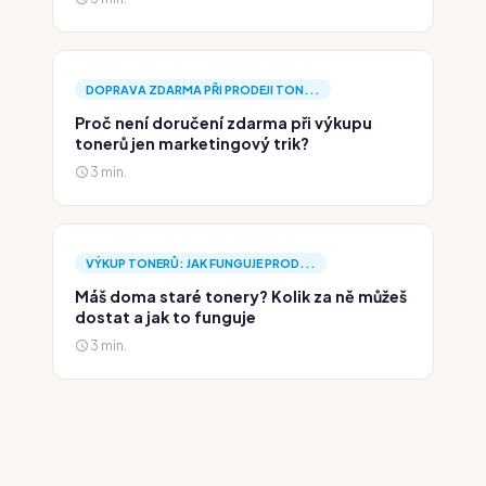
DOPRAVA ZDARMA PŘI PRODEJI TON...
Proč není doručení zdarma při výkupu
tonerů jen marketingový trik?
3 min.
VÝKUP TONERŮ: JAK FUNGUJE PROD...
Máš doma staré tonery? Kolik za ně můžeš
dostat a jak to funguje
3 min.