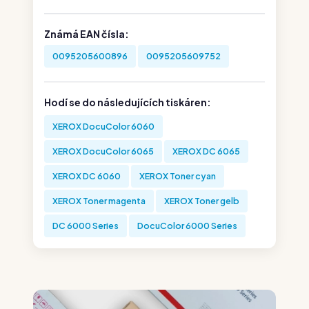
Známá EAN čísla:
0095205600896
0095205609752
Hodí se do následujících tiskáren:
XEROX DocuColor 6060
XEROX DocuColor 6065
XEROX DC 6065
XEROX DC 6060
XEROX Toner cyan
XEROX Toner magenta
XEROX Toner gelb
DC 6000 Series
DocuColor 6000 Series