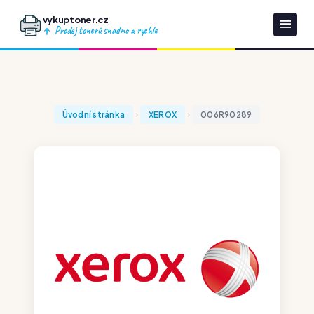
vykuptoner.cz
Prodej tonerů snadno a rychle
Úvodní stránka
XEROX
006R90289