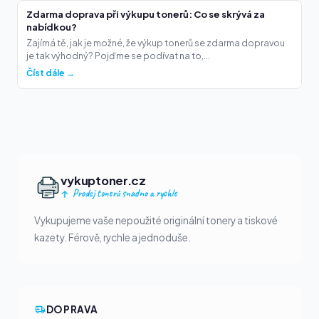
Zdarma doprava při výkupu tonerů: Co se skrývá za
nabídkou?
Zajímá tě, jak je možné, že výkup tonerů se zdarma dopravou
je tak výhodný? Pojďme se podívat na to,...
Číst dále →
vykuptoner.cz
Prodej tonerů snadno a rychle
Vykupujeme vaše nepoužité originální tonery a tiskové
kazety. Férově, rychle a jednoduše.
DOPRAVA