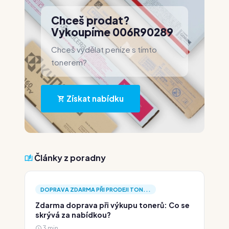
Chceš prodat?
Vykoupíme 006R90289
Chceš vydělat peníze s tímto
tonerem?
Získat nabídku
Články z poradny
DOPRAVA ZDARMA PŘI PRODEJI TON...
Zdarma doprava při výkupu tonerů: Co se
skrývá za nabídkou?
3 min.