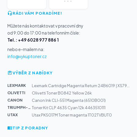
RÁDI VÁM PORADÍME!
Můžete nás kontaktovat v pracovní dny
od 9:00 do 17:00 na telefonním čísle:
Tel.: +49 6028 977 886 1
nebo e-mailem na:
info@vykuptoner.cz
VÝBĚR Z NABÍDKY
LEXMARK
Lexmark Cartridge Magenta Return 24B6019 | XS795, XS798
OLIVETTI
Olivetti Toner B0842 Yellow 26k
CANON
Canon Ink CLI-551 Magenta (6510B001)
TRIUMPH-AD...
Toner Kit CLP 4635 Cyan 12k 4463510111
UTAX
Utax PK5017M Toner magenta 1T02TVBUT0
TIP Z PORADNY