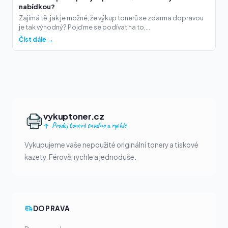
nabídkou?
Zajímá tě, jak je možné, že výkup tonerů se zdarma dopravou
je tak výhodný? Pojďme se podívat na to,...
Číst dále →
vykuptoner.cz
Prodej tonerů snadno a rychle
Vykupujeme vaše nepoužité originální tonery a tiskové
kazety. Férově, rychle a jednoduše.
DOPRAVA