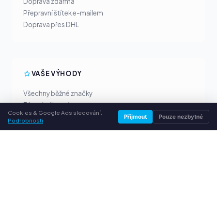
Doprava zdarma
Přepravní štítek e-mailem
Doprava přes DHL
VAŠE VÝHODY
Všechny běžné značky
Férové výkupní ceny
Cookies & Google Ads sledování.
Peníze předem přes PayPal
Přijmout
Pouze nezbytné
Podrobnosti
Osobní poradenství
SLUŽBY
O nás
Ochrana osobních údajů