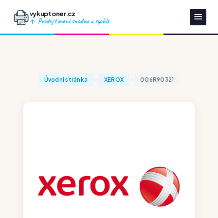
vykuptoner.cz
Prodej tonerů snadno a rychle
Úvodní stránka
XEROX
006R90321