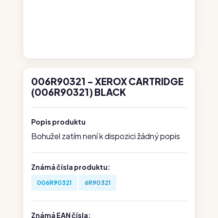
006R90321 - XEROX CARTRIDGE
(006R90321) BLACK
Popis produktu
Bohužel zatím není k dispozici žádný popis
Známá čísla produktu:
006R90321
6R90321
Známá EAN čísla: