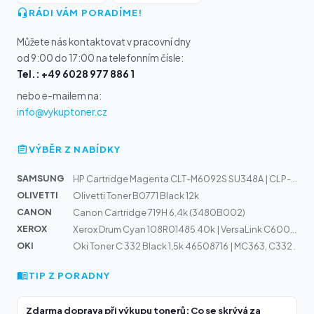
RÁDI VÁM PORADÍME!
Můžete nás kontaktovat v pracovní dny
od 9:00 do 17:00 na telefonním čísle:
Tel.: +49 6028 977 886 1
nebo e-mailem na:
info@vykuptoner.cz
VÝBĚR Z NABÍDKY
SAMSUNG
HP Cartridge Magenta CLT-M6092S SU348A | CLP-770ND, 775...
OLIVETTI
Olivetti Toner B0771 Black 12k
CANON
Canon Cartridge 719H 6,4k (3480B002)
XEROX
Xerox Drum Cyan 108R01485 40k | VersaLink C600, C605
OKI
Oki Toner C 332 Black 1,5k 46508716 | MC363, C332 .
TIP Z PORADNY
Zdarma doprava při výkupu tonerů: Co se skrývá za