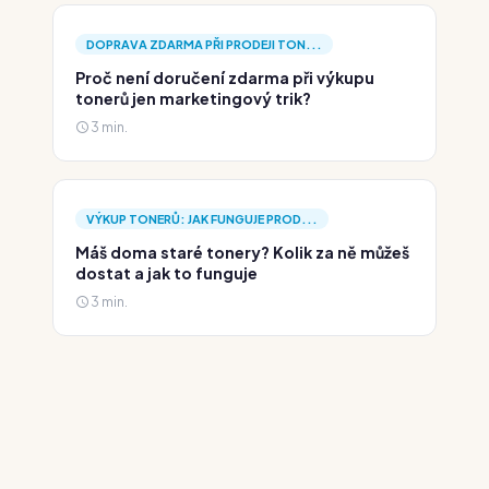
DOPRAVA ZDARMA PŘI PRODEJI TON...
Proč není doručení zdarma při výkupu
tonerů jen marketingový trik?
3 min.
VÝKUP TONERŮ: JAK FUNGUJE PROD...
Máš doma staré tonery? Kolik za ně můžeš
dostat a jak to funguje
3 min.