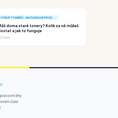
VÝKUP TONERŮ: JAK FUNGUJE PROD...
áš doma staré tonery? Kolik za ně můžeš
ostat a jak to funguje
3 min.
E!
 pracovní dny
onním čísle:
1