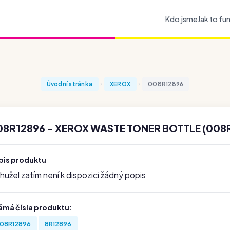
Kdo jsme
Jak to fu
Úvodní stránka
XEROX
008R12896
08R12896 - XEROX WASTE TONER BOTTLE (008R
pis produktu
užel zatím není k dispozici žádný popis
ámá čísla produktu:
08R12896
8R12896