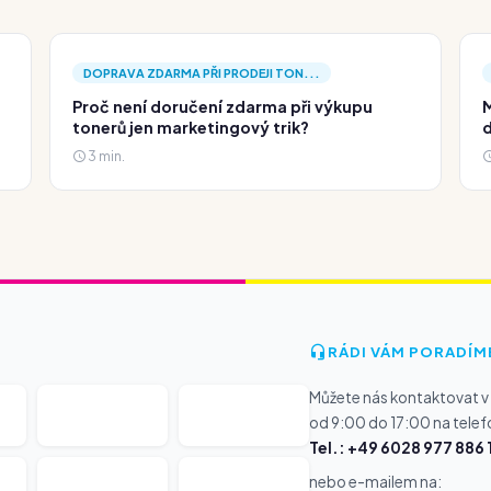
DOPRAVA ZDARMA PŘI PRODEJI TON...
Proč není doručení zdarma při výkupu
M
tonerů jen marketingový trik?
d
3 min.
RÁDI VÁM PORADÍM
Můžete nás kontaktovat v
od 9:00 do 17:00 na telef
Tel.: +49 6028 977 886 
nebo e-mailem na: