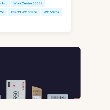
-Unit
WorkCentre 5865 i
5 i
XEROX WC 5890 i
WC 5875 i