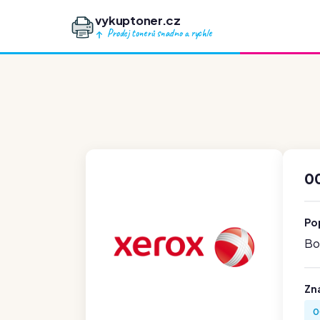
vykuptoner.cz
Prodej tonerů snadno a rychle
0
Po
Boh
Zn
0