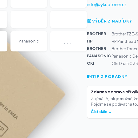
info@vykuptoner.cz
VÝBĚR Z NABÍDKY
BROTHER
Brother TZE-
...
HP
Panasonic
HP Printhead
BROTHER
Brother Toner
PANASONIC
Panasonic De
OKI
Oki Drum C 3
TIP Z PORADNY
Zdarma doprava při výk
Zajímá tě, jak je možné, 
Pojďme se podívat na to,.
Číst dále →