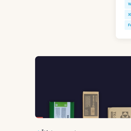
W
X
F