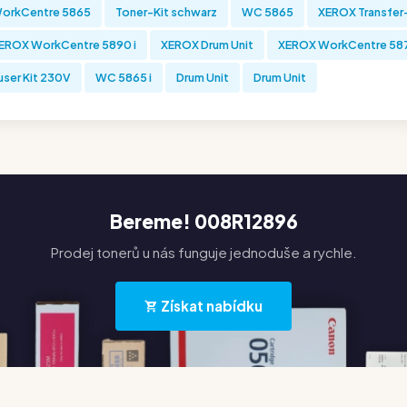
orkCentre 5865
Toner-Kit schwarz
WC 5865
XEROX Transfer
EROX WorkCentre 5890 i
XEROX Drum Unit
XEROX WorkCentre 587
user Kit 230V
WC 5865 i
Drum Unit
Drum Unit
Bereme! 008R12896
Prodej tonerů u nás funguje jednoduše a rychle.
Získat nabídku