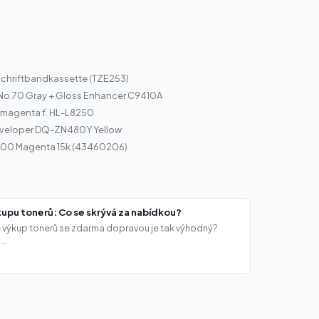
Schriftbandkassette (TZE253)
 No.70 Gray + Gloss Enhancer C9410A
 magenta f. HL-L8250
veloper DQ-ZN480Y Yellow
300 Magenta 15k (43460206)
upu tonerů: Co se skrývá za nabídkou?
že výkup tonerů se zdarma dopravou je tak výhodný?
..