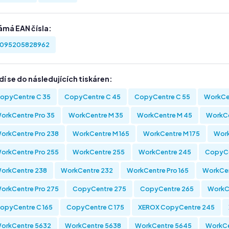
ámá EAN čísla:
095205828962
í se do následujících tiskáren:
opyCentre C 35
CopyCentre C 45
CopyCentre C 55
WorkCen
orkCentre Pro 35
WorkCentre M 35
WorkCentre M 45
WorkCe
orkCentre Pro 238
WorkCentre M 165
WorkCentre M 175
Work
orkCentre Pro 255
WorkCentre 255
WorkCentre 245
CopyCe
orkCentre 238
WorkCentre 232
WorkCentre Pro 165
WorkCen
orkCentre Pro 275
CopyCentre 275
CopyCentre 265
WorkC
opyCentre C 165
CopyCentre C 175
XEROX CopyCentre 245
orkCentre 5632
WorkCentre 5638
WorkCentre 5645
WorkCe