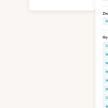
Zn
0
Hod
C
W
W
W
W
W
C
W