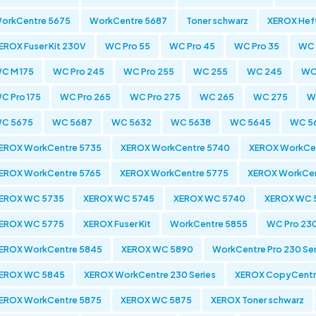
orkCentre 5675
WorkCentre 5687
Toner schwarz
XEROX Hef
EROX Fuser Kit 230V
WC Pro 55
WC Pro 45
WC Pro 35
WC 
C M 175
WC Pro 245
WC Pro 255
WC 255
WC 245
WC
C Pro 175
WC Pro 265
WC Pro 275
WC 265
WC 275
W
C 5675
WC 5687
WC 5632
WC 5638
WC 5645
WC 5
EROX WorkCentre 5735
XEROX WorkCentre 5740
XEROX WorkCe
EROX WorkCentre 5765
XEROX WorkCentre 5775
XEROX WorkCen
EROX WC 5735
XEROX WC 5745
XEROX WC 5740
XEROX WC 
EROX WC 5775
XEROX Fuser Kit
WorkCentre 5855
WC Pro 230
EROX WorkCentre 5845
XEROX WC 5890
WorkCentre Pro 230 Ser
EROX WC 5845
XEROX WorkCentre 230 Series
XEROX CopyCentre
EROX WorkCentre 5875
XEROX WC 5875
XEROX Toner schwarz