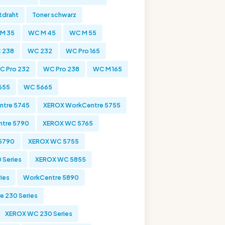
tdraht
Toner schwarz
M 35
WC M 45
WC M 55
 238
WC 232
WC Pro 165
C Pro 232
WC Pro 238
WC M 165
655
WC 5665
ntre 5745
XEROX WorkCentre 5755
tre 5790
XEROX WC 5765
5790
XEROX WC 5755
 Series
XEROX WC 5855
ies
WorkCentre 5890
 230 Series
XEROX WC 230 Series