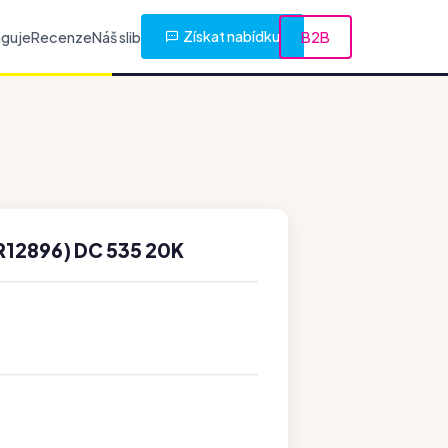
Získat nabídku
nguje
Recenze
Náš slib
B2B
12896) DC 535 20K