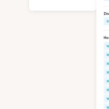
Zn
0
Hod
W
X
X
X
X
X
W
W