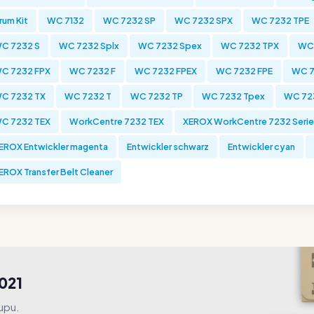
rum Kit
WC 7132
WC 7232 SP
WC 7232 SPX
WC 7232 TPE
C 7232 S
WC 7232 Splx
WC 7232 Spex
WC 7232 TPX
WC 
C 7232 FPX
WC 7232 F
WC 7232 FPEX
WC 7232 FPE
WC 7
C 7232 TX
WC 7232 T
WC 7232 TP
WC 7232 Tpex
WC 72
C 7232 TEX
WorkCentre 7232 TEX
XEROX WorkCentre 7232 Seri
EROX Entwickler magenta
Entwickler schwarz
Entwickler cyan
EROX Transfer Belt Cleaner
021
upu.