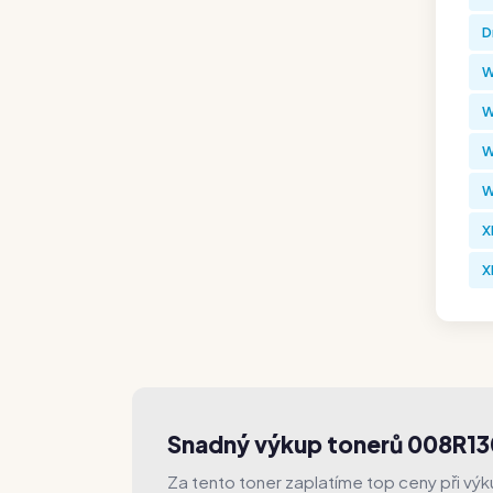
D
W
W
W
W
X
X
Snadný výkup tonerů 008R13
Za tento toner zaplatíme top ceny při výk