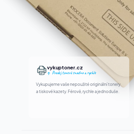
vykuptoner.cz
Prodej tonerů snadno a rychle
Vykupujeme vaše nepoužité originální tonery
a tiskové kazety. Férově, rychle a jednoduše.