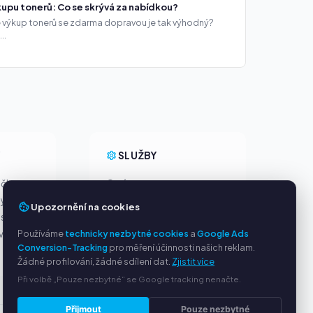
upu tonerů: Co se skrývá za nabídkou?
že výkup tonerů se zdarma dopravou je tak výhodný?
..
Y
SLUŽBY
ačky
O nás
ny
Ochrana osobních údajů
Upozornění na cookies
s PayPal
Kontakt / Právní informace
ví
Používáme
technicky nezbytné cookies
Časté dotazy (FAQ)
a
Google Ads
Conversion-Tracking
pro měření účinnosti našich reklam.
Poradna
Žádné profilování, žádné sdílení dat.
Zjistit více
Při volbě „Pouze nezbytné“ se Google tracking nenačte.
Přijmout
Pouze nezbytné