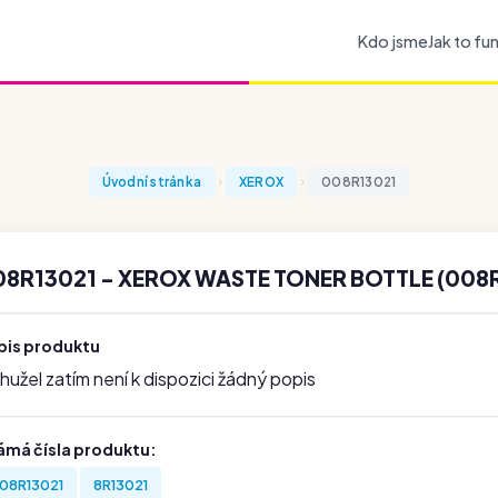
Kdo jsme
Jak to fu
Úvodní stránka
XEROX
008R13021
08R13021 - XEROX WASTE TONER BOTTLE (008
pis produktu
užel zatím není k dispozici žádný popis
ámá čísla produktu:
08R13021
8R13021