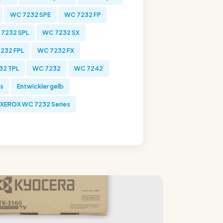
WC 7232 SPE
WC 7232 FP
7232 SPL
WC 7232 SX
232 FPL
WC 7232 FX
32 TPL
WC 7232
WC 7242
es
Entwickler gelb
XEROX WC 7232 Series