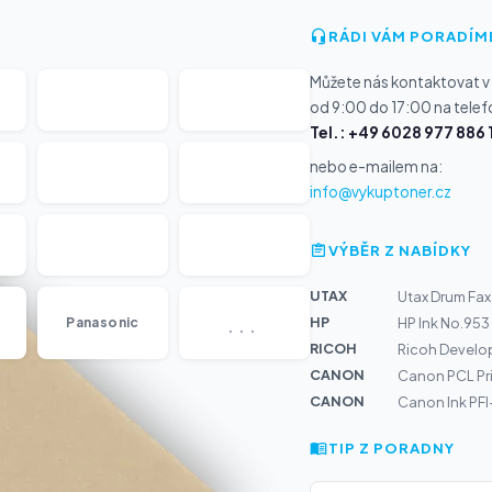
RÁDI VÁM PORADÍM
Můžete nás kontaktovat v
od 9:00 do 17:00 na telef
Tel.: +49 6028 977 886 
nebo e-mailem na:
info@vykuptoner.cz
VÝBĚR Z NABÍDKY
UTAX
Utax Drum Fa
...
HP
Panasonic
HP Ink No.953
RICOH
Ricoh Develo
CANON
Canon PCL Prin
CANON
Canon Ink PF
TIP Z PORADNY