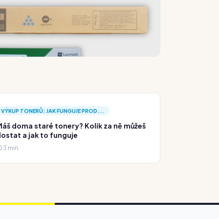
VÝKUP TONERŮ: JAK FUNGUJE PROD...
áš doma staré tonery? Kolik za ně můžeš
ostat a jak to funguje
3 min.