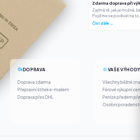
Zdarma doprava při výk
Zajímá tě, jak je možné, 
Pojďme se podívat na to,.
Číst dále →
DOPRAVA
VAŠE VÝHOD
Doprava zdarma
Všechny běžné zn
Přepravní štítek e-mailem
Férové výkupní ce
Doprava přes DHL
Peníze předem pře
Osobní poradenst