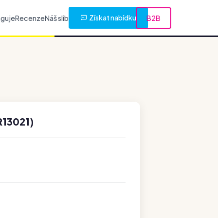
Získat nabídku
nguje
Recenze
Náš slib
B2B
R13021)