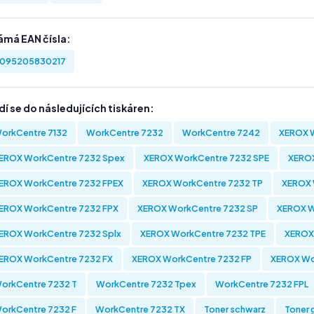
ámá EAN čísla:
095205830217
í se do následujících tiskáren:
orkCentre 7132
WorkCentre 7232
WorkCentre 7242
XEROX 
EROX WorkCentre 7232 Spex
XEROX WorkCentre 7232 SPE
XEROX
EROX WorkCentre 7232 FPEX
XEROX WorkCentre 7232 TP
XEROX 
EROX WorkCentre 7232 FPX
XEROX WorkCentre 7232 SP
XEROX W
EROX WorkCentre 7232 Splx
XEROX WorkCentre 7232 TPE
XEROX
EROX WorkCentre 7232 FX
XEROX WorkCentre 7232 FP
XEROX Wo
orkCentre 7232 T
WorkCentre 7232 Tpex
WorkCentre 7232 FPL
orkCentre 7232 F
WorkCentre 7232 TX
Toner schwarz
Toner 