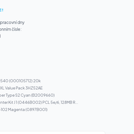
E!
 pracovní dny
onním čísle:
1
x 540 (000105712) 20k
 XL Value Pack 3HZ52AE
per Type S2 Cyan (B2009660)
ter Kit J 1 (0446B002) PCL 5e/6, 128MB R...
I-102 Magenta (0897B001)