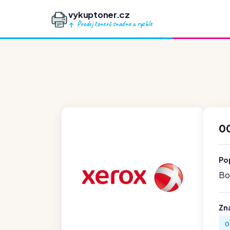
vykuptoner.cz
Prodej tonerů snadno a rychle
0
Po
Boh
Zn
0