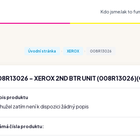
Kdo jsme
Jak to fu
Úvodní stránka
XEROX
008R13026
8R13026 - XEROX 2ND BTR UNIT (008R13026)
pis produktu
užel zatím není k dispozici žádný popis
ámá čísla produktu: