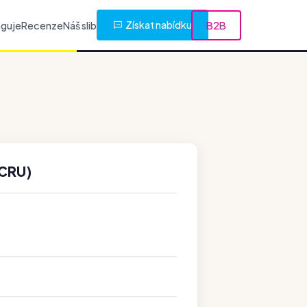
Získat nabídku
nguje
Recenze
Náš slib
B2B
(CRU)