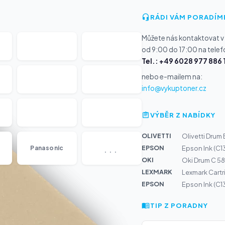
RÁDI VÁM PORADÍM
Můžete nás kontaktovat v
od 9:00 do 17:00 na telef
Tel.: +49 6028 977 886 
nebo e-mailem na:
info@vykuptoner.cz
VÝBĚR Z NABÍDKY
OLIVETTI
Olivetti Drum
...
EPSON
Panasonic
Epson Ink (C1
OKI
Oki Drum C 5
LEXMARK
Lexmark Cart
EPSON
Epson Ink (C
TIP Z PORADNY