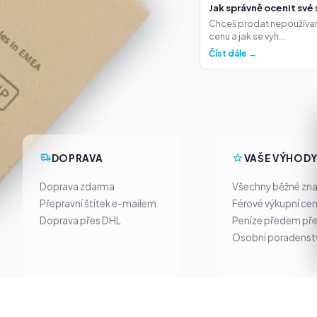
Jak správně ocenit své 
Chceš prodat nepoužívané t
cenu a jak se vyh...
Číst dále →
DOPRAVA
VAŠE VÝHOD
Doprava zdarma
Všechny běžné zn
Přepravní štítek e-mailem
Férové výkupní ce
Doprava přes DHL
Peníze předem pře
Osobní poradenst