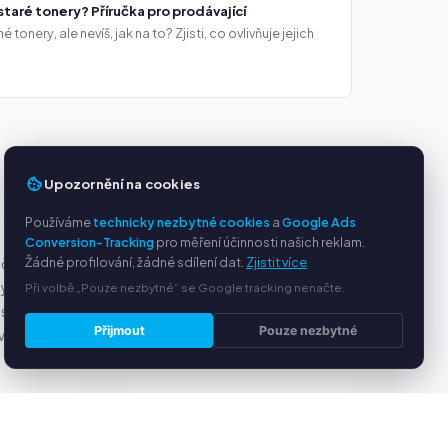
staré tonery? Příručka pro prodávající
onery, ale nevíš, jak na to? Zjisti, co ovlivňuje jejich
Upozornění na cookies
Používáme
technicky nezbytné cookies
a
Google Ads
Y
SLUŽBY
Conversion-Tracking
pro měření účinnosti našich reklam.
Žádné profilování, žádné sdílení dat.
Zjistit více
ačky
O nás
ny
Ochrana osobních údajů
Při volbě „Pouze nezbytné“ se Google tracking nenačte.
s PayPal
Kontakt / Právní informace
Přijmout
Pouze nezbytné
ví
Časté dotazy (FAQ)
Poradna