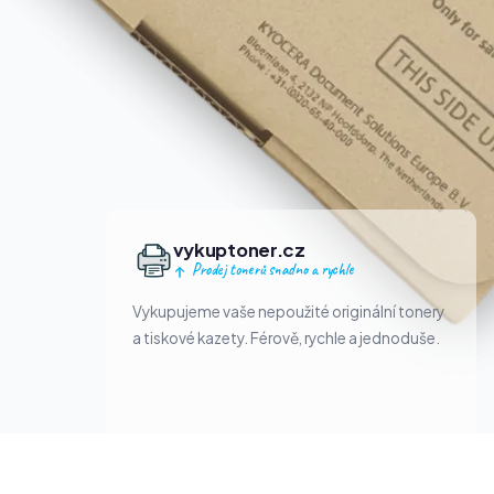
vykuptoner.cz
Prodej tonerů snadno a rychle
Vykupujeme vaše nepoužité originální tonery
a tiskové kazety. Férově, rychle a jednoduše.