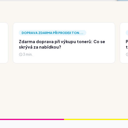
DOPRAVA ZDARMA PŘI PRODEJI TON...
Zdarma doprava při výkupu tonerů: Co se
P
skrývá za nabídkou?
t
3 min.