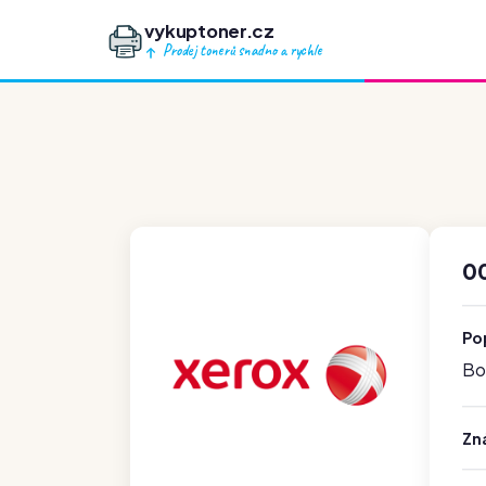
vykuptoner.cz
Prodej tonerů snadno a rychle
00
Po
Boh
Zn