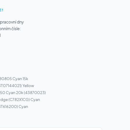
E!
 pracovní dny
onním čísle:
1
 B0805 Cyan 15k
3T07144021) Yellow
850 Cyan 20k (43870023)
ridge (C782X1CG) Cyan
13T616200) Cyan