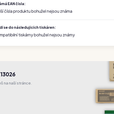
ámá EAN čísla:
lší čísla produktu bohužel nejsou známa
í se do následujících tiskáren:
mpatibilní tiskárny bohužel nejsou známy
R13026
š na naší stránce.