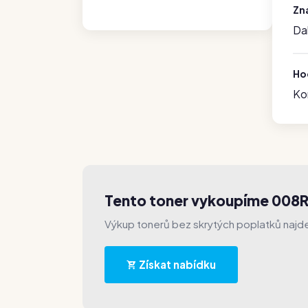
Zn
Da
Hod
Ko
Tento toner vykoupíme 008
Výkup tonerů bez skrytých poplatků najde
Získat nabídku