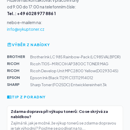
Můžete nás kontaktovat v pracovní dny
od 9:00 do 17:00 na telefonním čísle:
Tel.: +49 6028 977 886 1
nebo e-mailem na:
info@vykuptoner.cz
VÝBĚR Z NABÍDKY
BROTHER
Brother Ink LC 985 Rainbow-Pack (LC985VALBPDR)
RICOH
Ricoh T105-M RICOH AP3800C TONER MAG
RICOH
Ricoh Develop Unit MPC2800 Yellow(D0293045)
EPSON
Epson Ink Black T1291 C13T12914012
SHARP
Sharp Toner (FO25DC) Entwicklereinheit 3k
TIP Z PORADNY
Zdarma doprava při výkupu tonerů: Co se skrývá za
nabídkou?
Zajímá tě, jak je možné, že výkup tonerů se zdarma dopravou
je tak výhodný? Pojďme se podívat na to,...