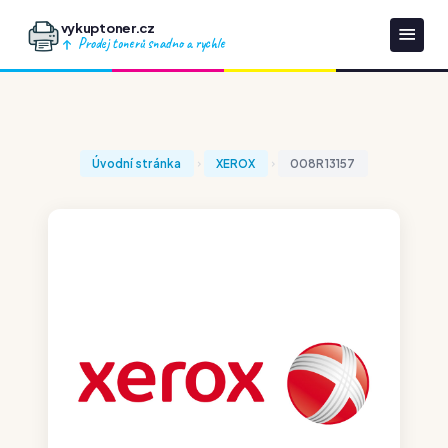
vykuptoner.cz
Prodej tonerů snadno a rychle
Úvodní stránka
XEROX
008R13157