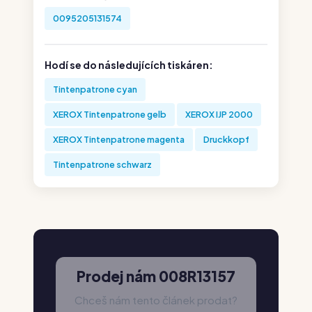
0095205131574
Hodí se do následujících tiskáren:
Tintenpatrone cyan
XEROX Tintenpatrone gelb
XEROX IJP 2000
XEROX Tintenpatrone magenta
Druckkopf
Tintenpatrone schwarz
Prodej nám 008R13157
Chceš nám tento článek prodat?