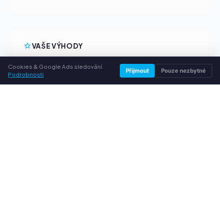
VAŠE VÝHODY
Všechny běžné značky
Cookies & Google Ads sledování.
Přijmout
Pouze nezbytné
Podrobnosti
Férové výkupní ceny
Peníze předem přes PayPal
Osobní poradenství
SLUŽBY
O nás
Ochrana osobních údajů
Kontakt / Právní informace
Časté dotazy (FAQ)
Poradna