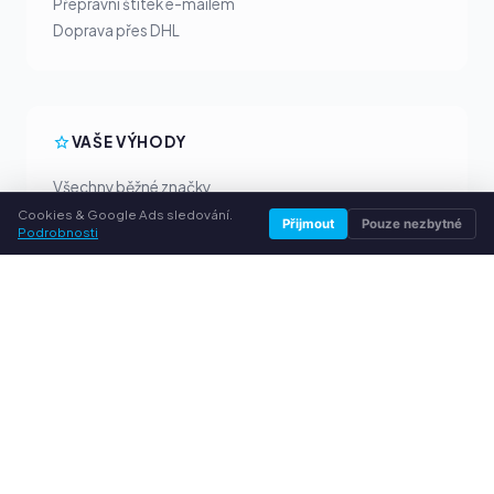
Přepravní štítek e-mailem
Doprava přes DHL
VAŠE VÝHODY
Všechny běžné značky
Férové výkupní ceny
Cookies & Google Ads sledování.
Přijmout
Pouze nezbytné
Podrobnosti
Peníze předem přes PayPal
Osobní poradenství
SLUŽBY
O nás
Ochrana osobních údajů
Kontakt / Právní informace