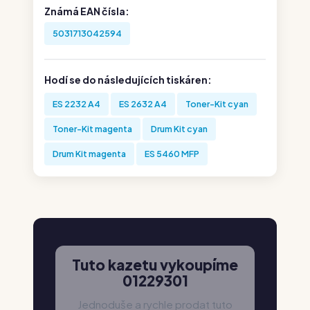
Známá EAN čísla:
5031713042594
Hodí se do následujících tiskáren:
ES 2232 A4
ES 2632 A4
Toner-Kit cyan
Toner-Kit magenta
Drum Kit cyan
Drum Kit magenta
ES 5460 MFP
Tuto kazetu vykoupíme
01229301
Jednoduše a rychle prodat tuto