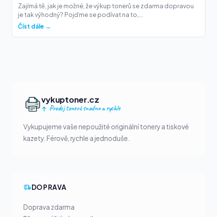
Zajímá tě, jak je možné, že výkup tonerů se zdarma dopravou
je tak výhodný? Pojďme se podívat na to,...
Číst dále →
vykuptoner.cz
Prodej tonerů snadno a rychle
Vykupujeme vaše nepoužité originální tonery a tiskové
kazety. Férově, rychle a jednoduše.
DOPRAVA
Doprava zdarma