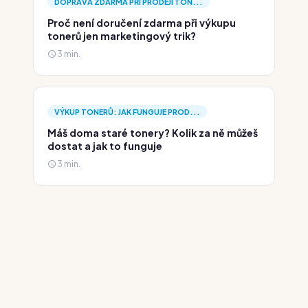
DOPRAVA ZDARMA PŘI PRODEJI TON...
Proč není doručení zdarma při výkupu
tonerů jen marketingový trik?
3 min.
VÝKUP TONERŮ: JAK FUNGUJE PROD...
Máš doma staré tonery? Kolik za ně můžeš
dostat a jak to funguje
3 min.