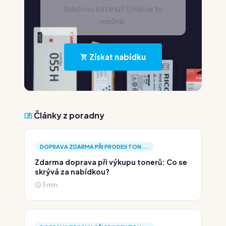
tiskovou kazetu? U nás je to
možné.
Získat nabídku
Články z poradny
DOPRAVA ZDARMA PŘI PRODEJI TON...
Zdarma doprava při výkupu tonerů: Co se
skrývá za nabídkou?
3 min.