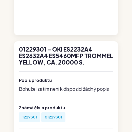
01229301 - OKI ES2232A4
ES2632A4 ES5460MFP TROMMEL
YELLOW, CA. 20000 S.
Popis produktu
Bohužel zatím není k dispozici žádný popis
Známá čísla produktu:
1229301
01229301