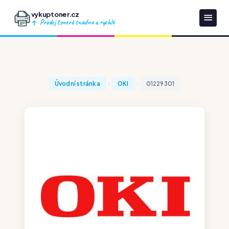
vykuptoner.cz
Prodej tonerů snadno a rychle
Úvodní stránka
OKI
01229301