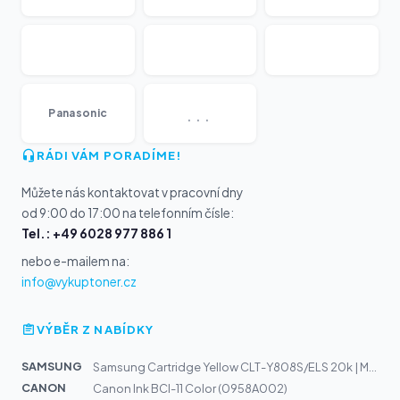
...
Panasonic
RÁDI VÁM PORADÍME!
Můžete nás kontaktovat v pracovní dny
od 9:00 do 17:00 na telefonním čísle:
Tel.: +49 6028 977 886 1
nebo e-mailem na:
info@vykuptoner.cz
VÝBĚR Z NABÍDKY
SAMSUNG
Samsung Cartridge Yellow CLT-Y808S/ELS 20k | MultiXpres...
CANON
Canon Ink BCI-11 Color (0958A002)