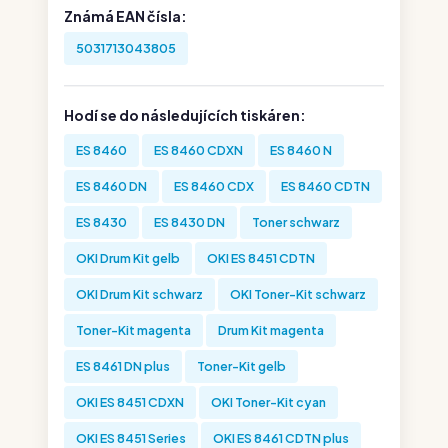
Známá EAN čísla:
5031713043805
Hodí se do následujících tiskáren:
ES 8460
ES 8460 CDXN
ES 8460 N
ES 8460 DN
ES 8460 CDX
ES 8460 CDTN
ES 8430
ES 8430 DN
Toner schwarz
OKI Drum Kit gelb
OKI ES 8451 CDTN
OKI Drum Kit schwarz
OKI Toner-Kit schwarz
Toner-Kit magenta
Drum Kit magenta
ES 8461 DN plus
Toner-Kit gelb
OKI ES 8451 CDXN
OKI Toner-Kit cyan
OKI ES 8451 Series
OKI ES 8461 CDTN plus