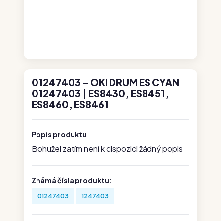
01247403 - OKI DRUM ES CYAN
01247403 | ES8430, ES8451,
ES8460, ES8461
Popis produktu
Bohužel zatím není k dispozici žádný popis
Známá čísla produktu:
01247403
1247403