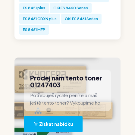
ES 8451 plus
OKI ES 8460 Series
ES 8461 CDXN plus
OKI ES 8461 Series
ES 8461 MFP
Prodej nám tento toner
01247403
Potřebuješ rychle peníze a máš
ještě tento toner? Vykoupíme ho.
Získat nabídku