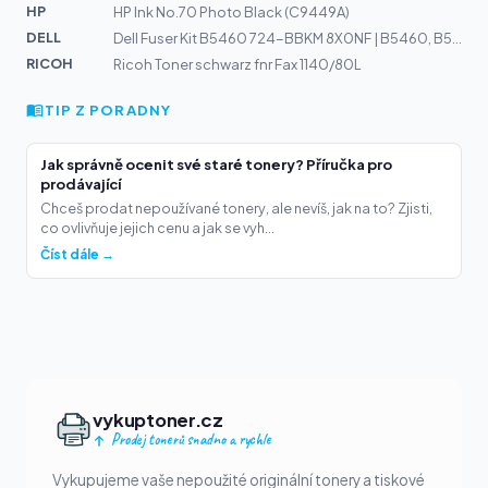
HP
HP Ink No.70 Photo Black (C9449A)
DELL
Dell Fuser Kit B5460 724-BBKM 8X0NF | B5460, B5465
RICOH
Ricoh Toner schwarz fnr Fax 1140/80L
TIP Z PORADNY
Jak správně ocenit své staré tonery? Příručka pro
prodávající
Chceš prodat nepoužívané tonery, ale nevíš, jak na to? Zjisti,
co ovlivňuje jejich cenu a jak se vyh...
Číst dále →
vykuptoner.cz
Prodej tonerů snadno a rychle
Vykupujeme vaše nepoužité originální tonery a tiskové