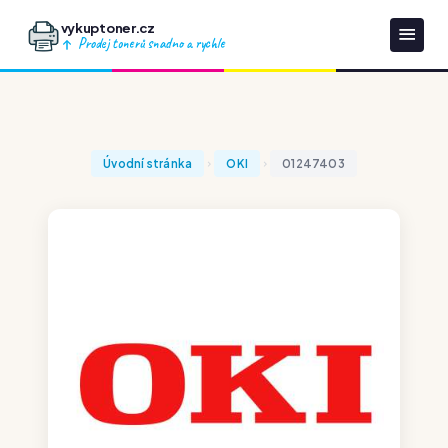
vykuptoner.cz
Prodej tonerů snadno a rychle
Úvodní stránka
OKI
01247403