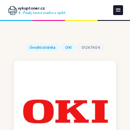
vykuptoner.cz
Prodej tonerů snadno a rychle
Úvodní stránka
OKI
01247404