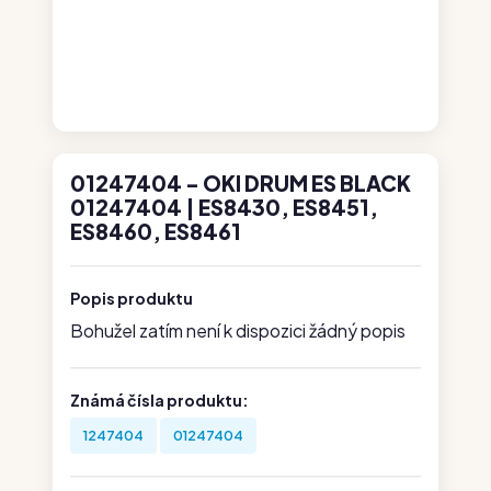
01247404 - OKI DRUM ES BLACK
01247404 | ES8430, ES8451,
ES8460, ES8461
Popis produktu
Bohužel zatím není k dispozici žádný popis
Známá čísla produktu:
1247404
01247404