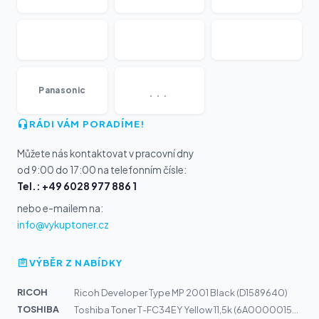
...
Panasonic
RÁDI VÁM PORADÍME!
Můžete nás kontaktovat v pracovní dny
od 9:00 do 17:00 na telefonním čísle:
Tel.: +49 6028 977 886 1
nebo e-mailem na:
info@vykuptoner.cz
VÝBĚR Z NABÍDKY
RICOH
Ricoh Developer Type MP 2001 Black (D1589640)
TOSHIBA
Toshiba Toner T-FC34EY Yellow 11,5k (6A000001525)