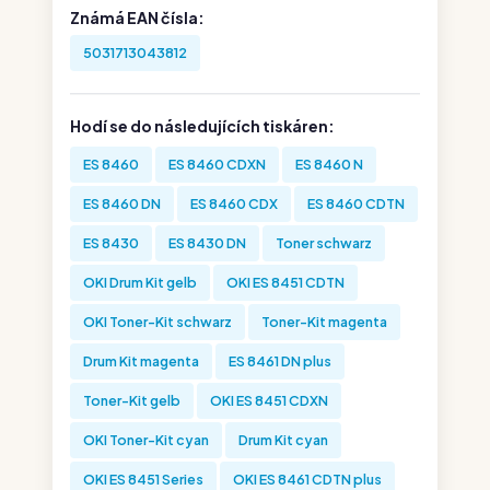
Známá EAN čísla:
5031713043812
Hodí se do následujících tiskáren:
ES 8460
ES 8460 CDXN
ES 8460 N
ES 8460 DN
ES 8460 CDX
ES 8460 CDTN
ES 8430
ES 8430 DN
Toner schwarz
OKI Drum Kit gelb
OKI ES 8451 CDTN
OKI Toner-Kit schwarz
Toner-Kit magenta
Drum Kit magenta
ES 8461 DN plus
Toner-Kit gelb
OKI ES 8451 CDXN
OKI Toner-Kit cyan
Drum Kit cyan
OKI ES 8451 Series
OKI ES 8461 CDTN plus