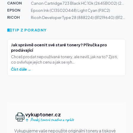
CANON
Canon Cartridge 723 Black HC 10k (2645B002) (2645B011)
EPSON
Epson Ink (C13S020448) Light Cyan (PJIC2)
RICOH
Ricoh Developer Type 28 (888224) (B1219640) (B1219645)
TIP Z PORADNY
Jak správně ocenit své staré tonery? Příručka pro
prodávající
Chceš prodat nepoužívané tonery, ale nevíš, jak na to? Zjisti,
co ovlivňuje jejich cenu a jak se vyh...
Číst dále →
vykuptoner.cz
Prodej tonerů snadno a rychle
Vykupujeme vaše nepoužité originální tonery a tiskové