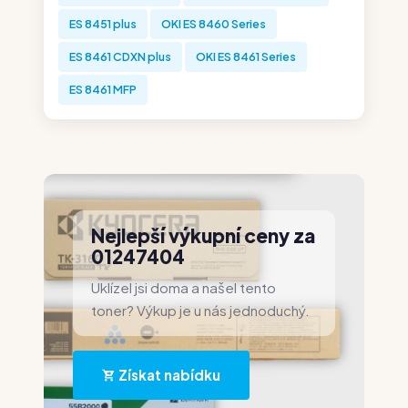
ES 8451 plus
OKI ES 8460 Series
ES 8461 CDXN plus
OKI ES 8461 Series
ES 8461 MFP
Nejlepší výkupní ceny za
01247404
Uklízel jsi doma a našel tento
toner? Výkup je u nás jednoduchý.
Získat nabídku