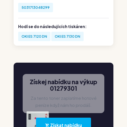
5031713048299
Hodí se do následujících tiskáren:
OKI ES 7120 DN
OKI ES 7130 DN
Získej nabídku na výkup
01279301
Za tento toner zaplatíme hotové
peníze když nám ho prodáš.
Získat nabídku