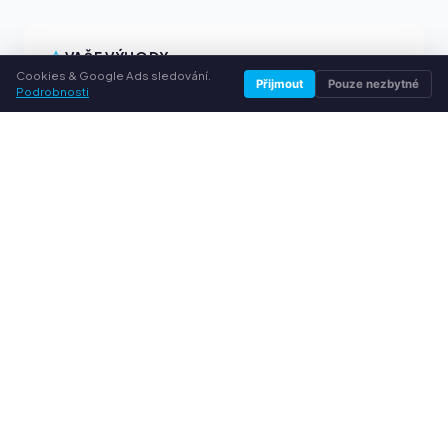
VAŠE VÝHODY
Cookies & Google Ads sledování.
Přijmout
Pouze nezbytné
Podrobnosti
Všechny běžné značky
Férové výkupní ceny
Peníze předem přes PayPal
Osobní poradenství
SLUŽBY
O nás
Ochrana osobních údajů
Kontakt / Právní informace
Časté dotazy (FAQ)
Poradna