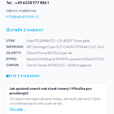
Tel.: +49 6028 977 886 1
nebo e-mailem na:
info@vykuptoner.cz
VÝBĚR Z NABÍDKY
UTAX
Utax 1T02RMAUT0 - CK-8513Y Toner gelb
SAMSUNG
HP Cartridge Cyan CLT-C406S ST984A | CLP-360, 365, CLX-...
OLIVETTI
Olivetti Toner B0766 Cyan 4k
DYMO
Dymo Schriftband 990919 Lever Arch File(S0722480)
CANON
Canon Toner 4934C001 - 064H magenta
TIP Z PORADNY
Jak správně ocenit své staré tonery? Příručka pro
prodávající
Chceš prodat nepoužívané tonery, ale nevíš, jak na to? Zjisti,
co ovlivňuje jejich cenu a jak se vyh...
Číst dále →