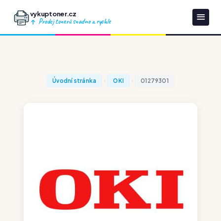
vykuptoner.cz
Prodej tonerů snadno a rychle
Úvodní stránka
OKI
01279301