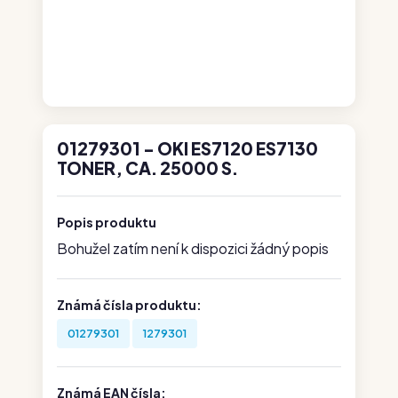
01279301 - OKI ES7120 ES7130
TONER, CA. 25000 S.
Popis produktu
Bohužel zatím není k dispozici žádný popis
Známá čísla produktu:
01279301
1279301
Známá EAN čísla: