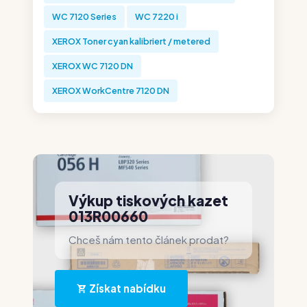
WC 7120 Series
WC 7220 i
XEROX Toner cyan kalibriert / metered
XEROX WC 7120 DN
XEROX WorkCentre 7120 DN
Výkup tiskových kazet
013R00660
Chceš nám tento článek prodat?
Získat nabídku