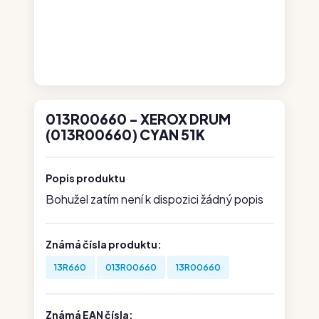
013R00660 - XEROX DRUM
(013R00660) CYAN 51K
Popis produktu
Bohužel zatím není k dispozici žádný popis
Známá čísla produktu:
13R660
013R00660
13R00660
Známá EAN čísla: