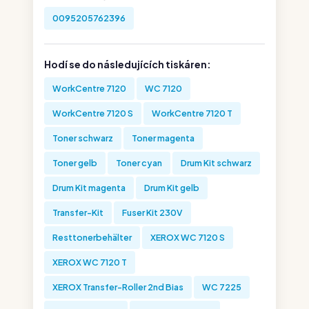
0095205762396
Hodí se do následujících tiskáren:
WorkCentre 7120
WC 7120
WorkCentre 7120 S
WorkCentre 7120 T
Toner schwarz
Toner magenta
Toner gelb
Toner cyan
Drum Kit schwarz
Drum Kit magenta
Drum Kit gelb
Transfer-Kit
Fuser Kit 230V
Resttonerbehälter
XEROX WC 7120 S
XEROX WC 7120 T
XEROX Transfer-Roller 2nd Bias
WC 7225