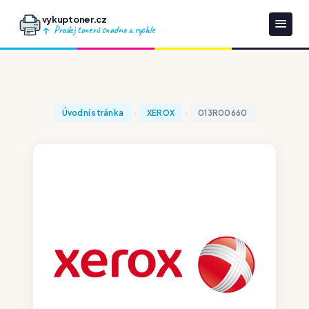
vykuptoner.cz
Prodej tonerů snadno a rychle
Úvodní stránka
XEROX
013R00660