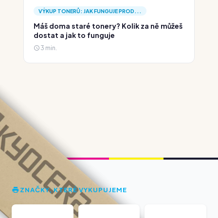
VÝKUP TONERŮ: JAK FUNGUJE PROD...
Máš doma staré tonery? Kolik za ně můžeš
dostat a jak to funguje
3 min.
ZNAČKY, KTERÉ VYKUPUJEME