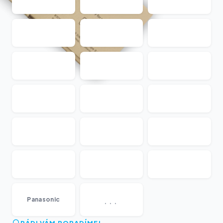
...
Panasonic
RÁDI VÁM PORADÍME!