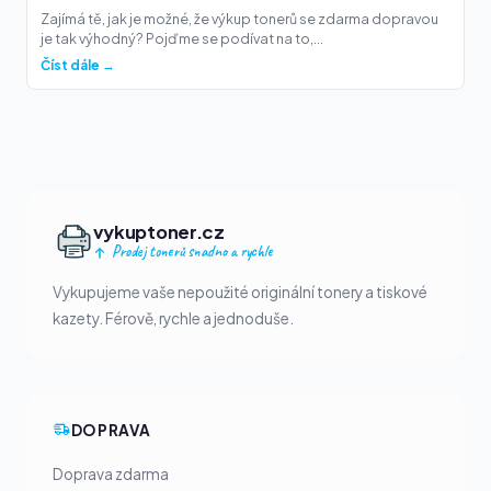
Zajímá tě, jak je možné, že výkup tonerů se zdarma dopravou
je tak výhodný? Pojďme se podívat na to,...
Číst dále →
vykuptoner.cz
Prodej tonerů snadno a rychle
Vykupujeme vaše nepoužité originální tonery a tiskové
kazety. Férově, rychle a jednoduše.
DOPRAVA
Doprava zdarma