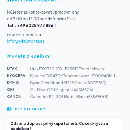
Můžete nás kontaktovat v pracovní dny
od 9:00 do 17:00 na telefonním čísle:
Tel.: +49 6028 977 886 1
nebo e-mailem na:
info@vykuptoner.cz
VÝBĚR Z NABÍDKY
UTAX
Utax 1T02T60UT0 - PK3012 Toner schwarz
KYOCERA
Kyocera TK5430K Toner schwarz - 1T0C0A0NL1
DYMO
Dymo Schriftband 91229 Green (S0721760)
OKI
Oki Drum C 711 Magenta (44318506)
CANON
Canon Ink PFI-306 Matte-Black (6656B001)
TIP Z PORADNY
Zdarma doprava při výkupu tonerů: Co se skrývá za
nabídkou?