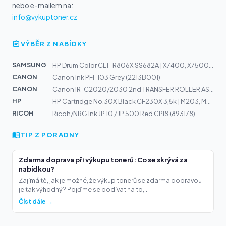
nebo e-mailem na:
info@vykuptoner.cz
VÝBĚR Z NABÍDKY
SAMSUNG
HP Drum Color CLT-R806X SS682A | X7400, X7500, X7600
CANON
Canon Ink PFI-103 Grey (2213B001)
CANON
Canon IR-C2020/2030 2nd TRANSFER ROLLER ASSY
HP
HP Cartridge No.30X Black CF230X 3,5k | M203, M227
RICOH
Ricoh/NRG Ink JP 10 / JP 500 Red CPI8 (893178)
TIP Z PORADNY
Zdarma doprava při výkupu tonerů: Co se skrývá za
nabídkou?
Zajímá tě, jak je možné, že výkup tonerů se zdarma dopravou
je tak výhodný? Pojďme se podívat na to,...
Číst dále →