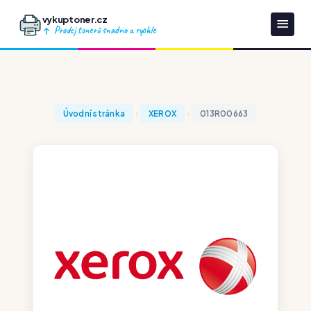
vykuptoner.cz
Prodej tonerů snadno a rychle
Úvodní stránka
XEROX
013R00663