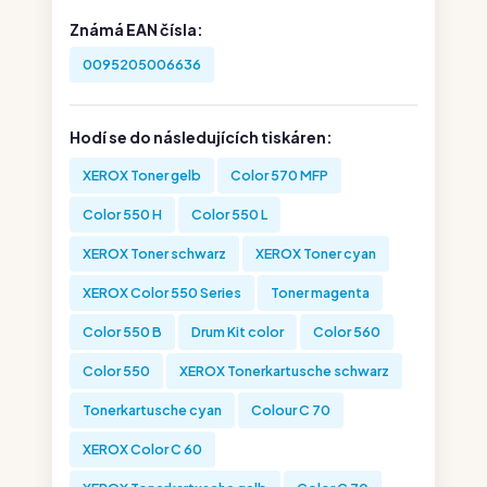
Známá EAN čísla:
0095205006636
Hodí se do následujících tiskáren:
XEROX Toner gelb
Color 570 MFP
Color 550 H
Color 550 L
XEROX Toner schwarz
XEROX Toner cyan
XEROX Color 550 Series
Toner magenta
Color 550 B
Drum Kit color
Color 560
Color 550
XEROX Tonerkartusche schwarz
Tonerkartusche cyan
Colour C 70
XEROX Color C 60