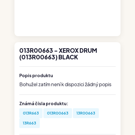
013R00663 - XEROX DRUM
(013R00663) BLACK
Popis produktu
Bohužel zatím není k dispozici žádný popis
Známá čísla produktu:
013R663
013R00663
13R00663
13R663