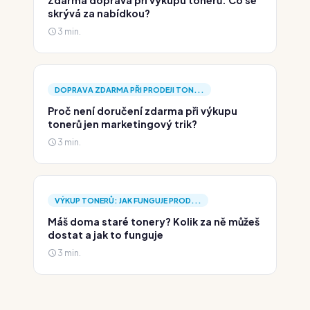
Zdarma doprava při výkupu tonerů: Co se
skrývá za nabídkou?
3 min.
DOPRAVA ZDARMA PŘI PRODEJI TON...
Proč není doručení zdarma při výkupu
tonerů jen marketingový trik?
3 min.
VÝKUP TONERŮ: JAK FUNGUJE PROD...
Máš doma staré tonery? Kolik za ně můžeš
dostat a jak to funguje
3 min.