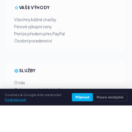
VAŠE VÝHODY
Všechny běžné značky
Férové výkupní ceny
Peníze předem přes PayPal
Osobní poradenství
SLUŽBY
O nás
Ochrana osobních údajů
Cookies & Google Ads sledování.
Kontakt / Právní informace
Přijmout
Pouze nezbytné
Podrobnosti
Časté dotazy (FAQ)
Poradna