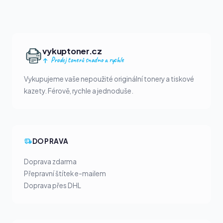
vykuptoner.cz
Prodej tonerů snadno a rychle
Vykupujeme vaše nepoužité originální tonery a tiskové
kazety. Férově, rychle a jednoduše.
DOPRAVA
Doprava zdarma
Přepravní štítek e-mailem
Doprava přes DHL