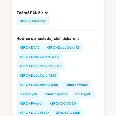
Známá EAN čísla:
0095205135596
Hodí se do následujících tiskáren:
XEROX DC 12
XEROX DocuColor 12
XEROX DocuColor CS 50
XEROX DocuColor 1255 CP
XEROX DocuColor 1255
XEROX Docuprint C 1255
Toner schwarz
Toner cyan
Toner magenta
Toner gelb
XEROX Fixieröl
XEROX DC CS 50
XEROX DC 1255 CP
XEROX DC 1255