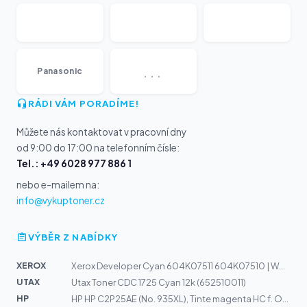
...
Panasonic
RÁDI VÁM PORADÍME!
Můžete nás kontaktovat v pracovní dny
od 9:00 do 17:00 na telefonním čísle:
Tel.: +49 6028 977 886 1
nebo e-mailem na:
info@vykuptoner.cz
VÝBĚR Z NABÍDKY
XEROX
Xerox Developer Cyan 604K07511 604K07510 | Workcentre 7...
UTAX
Utax Toner CDC 1725 Cyan 12k (652510011)
HP
HP HP C2P25AE (No. 935XL), Tinte magenta HC f. Officeje...