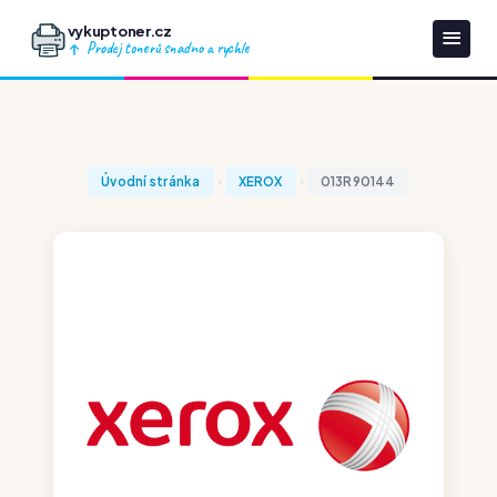
vykuptoner.cz
Prodej tonerů snadno a rychle
Úvodní stránka
XEROX
013R90144