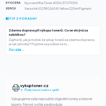
KYOCERA
Kyocera Mita Toner 4056 (37071010)
XEROX
Xerox Ink (023R02604) Yellow 220ml Pigment
TIP Z PORADNY
Zdarma doprava při výkupu tonerů: Co se skrývá za
nabídkou?
Zajímá tě, jak je možné, že výkup tonerů se zdarma dopravou
je tak výhodný? Pojďme se podívat na to,...
Číst dále →
vykuptoner.cz
Prodej tonerů snadno a rychle
Vykupujeme vaše nepoužité originální tonery a tiskové
kazety. Férově, rychle a jednoduše.