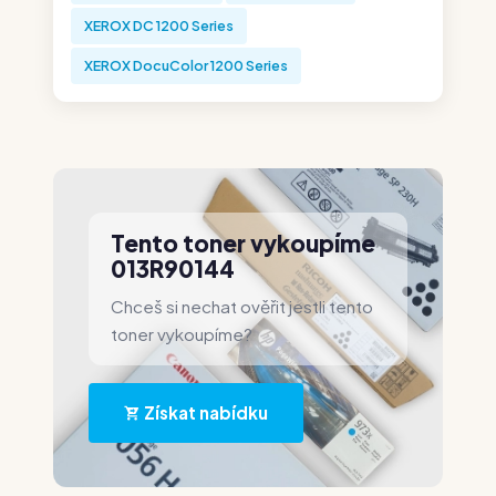
XEROX DC 1200 Series
XEROX DocuColor 1200 Series
Tento toner vykoupíme
013R90144
Chceš si nechat ověřit jestli tento
toner vykoupíme?
Získat nabídku