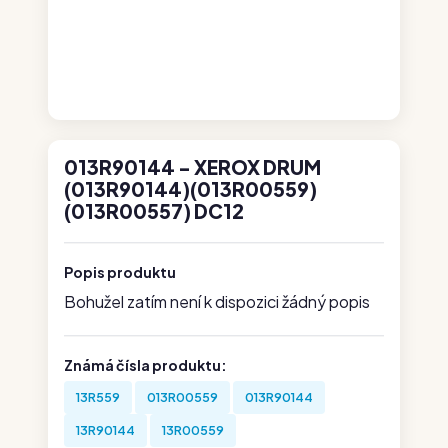
013R90144 - XEROX DRUM
(013R90144)(013R00559)
(013R00557) DC12
Popis produktu
Bohužel zatím není k dispozici žádný popis
Známá čísla produktu:
13R559
013R00559
013R90144
13R90144
13R00559