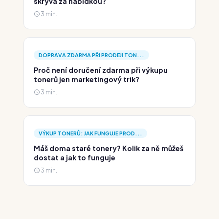
skrývá za nabídkou?
3 min.
DOPRAVA ZDARMA PŘI PRODEJI TON...
Proč není doručení zdarma při výkupu
tonerů jen marketingový trik?
3 min.
VÝKUP TONERŮ: JAK FUNGUJE PROD...
Máš doma staré tonery? Kolik za ně můžeš
dostat a jak to funguje
3 min.