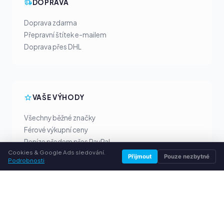
DOPRAVA
Doprava zdarma
Přepravní štítek e-mailem
Doprava přes DHL
VAŠE VÝHODY
Všechny běžné značky
Férové výkupní ceny
Peníze předem přes PayPal
Cookies & Google Ads sledování.
Osobní poradenství
Přijmout
Pouze nezbytné
Podrobnosti
SLUŽBY