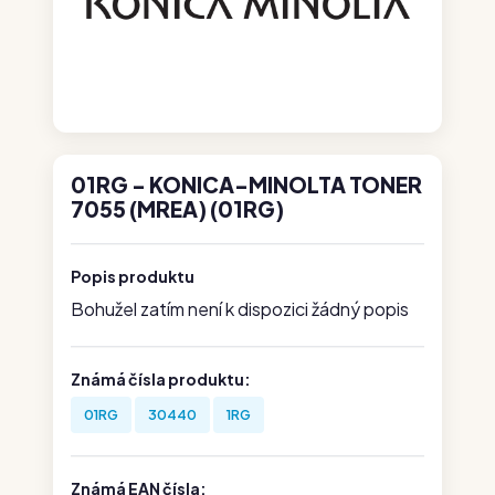
01RG - KONICA-MINOLTA TONER
7055 (MREA) (01RG)
Popis produktu
Bohužel zatím není k dispozici žádný popis
Známá čísla produktu:
01RG
30440
1RG
Známá EAN čísla: