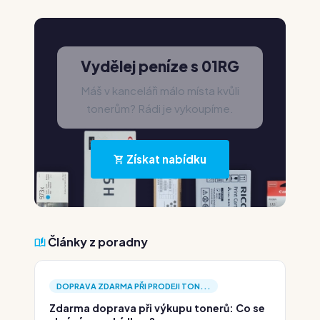
Vydělej peníze s 01RG
Máš v kanceláři málo místa kvůli
tonerům? Rádi je vykoupíme.
Získat nabídku
Články z poradny
DOPRAVA ZDARMA PŘI PRODEJI TON...
Zdarma doprava při výkupu tonerů: Co se