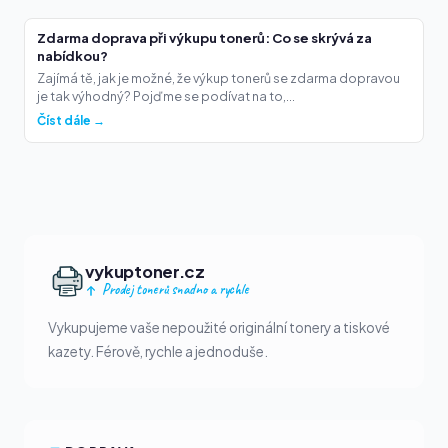
Zdarma doprava při výkupu tonerů: Co se skrývá za
nabídkou?
Zajímá tě, jak je možné, že výkup tonerů se zdarma dopravou
je tak výhodný? Pojďme se podívat na to,...
Číst dále →
vykuptoner.cz
Prodej tonerů snadno a rychle
Vykupujeme vaše nepoužité originální tonery a tiskové
kazety. Férově, rychle a jednoduše.