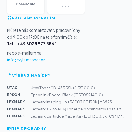
...
Panasonic
RÁDI VÁM PORADÍME!
Můžete nás kontaktovat v pracovní dny
od 9:00 do 17:00 na telefonním čísle:
Tel.: +49 6028 977 886 1
nebo e-mailem na:
info@vykuptoner.cz
VÝBĚR Z NABÍDKY
UTAX
Utax Toner CD 1435 35k (613510010)
EPSON
Epson Ink Photo-Black (C13T05914010)
LEXMARK
Lexmark Imaging Unit 58D0Z0E 150k | MS823
LEXMARK
Lexmark XS769 RPQ Toner gelb Standardkapazit?t 1er-Pack
LEXMARK
Lexmark Cartridge Magenta 71B0H30 3,5k | CS417/517, CX4...
TIP Z PORADNY