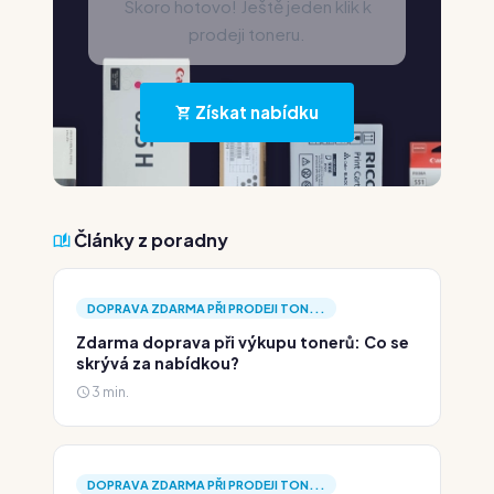
Skoro hotovo! Ještě jeden klik k
prodeji toneru.
Získat nabídku
Články z poradny
DOPRAVA ZDARMA PŘI PRODEJI TON...
Zdarma doprava při výkupu tonerů: Co se
skrývá za nabídkou?
3 min.
DOPRAVA ZDARMA PŘI PRODEJI TON...