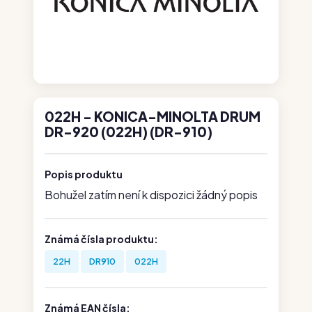
022H - KONICA-MINOLTA DRUM
DR-920 (022H) (DR-910)
Popis produktu
Bohužel zatím není k dispozici žádný popis
Známá čísla produktu:
22H
DR910
022H
Známá EAN čísla: