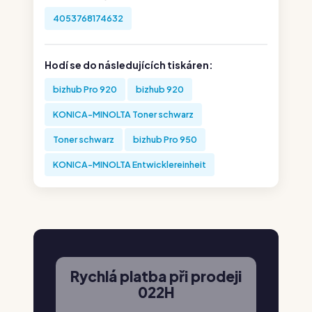
4053768174632
Hodí se do následujících tiskáren:
bizhub Pro 920
bizhub 920
KONICA-MINOLTA Toner schwarz
Toner schwarz
bizhub Pro 950
KONICA-MINOLTA Entwicklereinheit
Rychlá platba při prodeji
022H