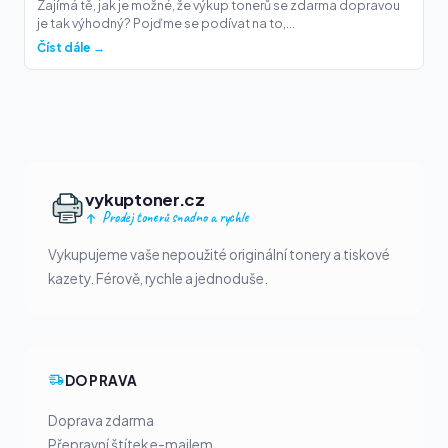
Zajímá tě, jak je možné, že výkup tonerů se zdarma dopravou
je tak výhodný? Pojďme se podívat na to,...
Číst dále →
vykuptoner.cz
Prodej tonerů snadno a rychle
Vykupujeme vaše nepoužité originální tonery a tiskové
kazety. Férově, rychle a jednoduše.
DOPRAVA
Doprava zdarma
Přepravní štítek e-mailem