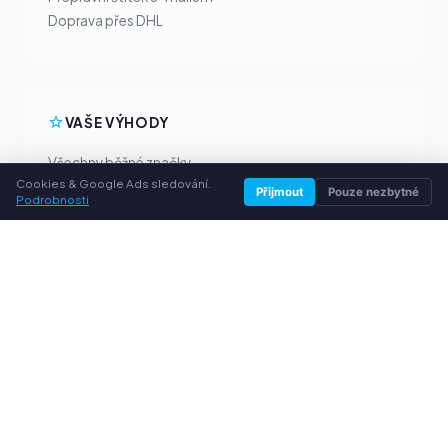
Doprava přes DHL
VAŠE VÝHODY
Všechny běžné značky
Cookies & Google Ads sledování.
Férové výkupní ceny
Přijmout
Pouze nezbytné
Podrobnosti
Peníze předem přes PayPal
Osobní poradenství
SLUŽBY
O nás
Ochrana osobních údajů
Kontakt / Právní informace