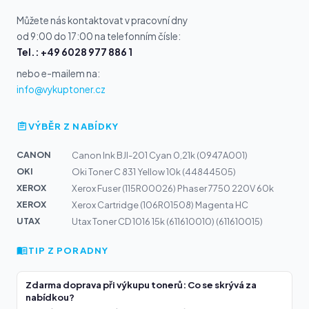
Můžete nás kontaktovat v pracovní dny
od 9:00 do 17:00 na telefonním čísle:
Tel.: +49 6028 977 886 1
nebo e-mailem na:
info@vykuptoner.cz
VÝBĚR Z NABÍDKY
CANON
Canon Ink BJI-201 Cyan 0,21k (0947A001)
OKI
Oki Toner C 831 Yellow 10k (44844505)
XEROX
Xerox Fuser (115R00026) Phaser 7750 220V 60k
XEROX
Xerox Cartridge (106R01508) Magenta HC
UTAX
Utax Toner CD 1016 15k (611610010) (611610015)
TIP Z PORADNY
Zdarma doprava při výkupu tonerů: Co se skrývá za
nabídkou?