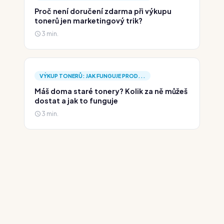
Proč není doručení zdarma při výkupu
tonerů jen marketingový trik?
3 min.
VÝKUP TONERŮ: JAK FUNGUJE PROD...
Máš doma staré tonery? Kolik za ně můžeš
dostat a jak to funguje
3 min.