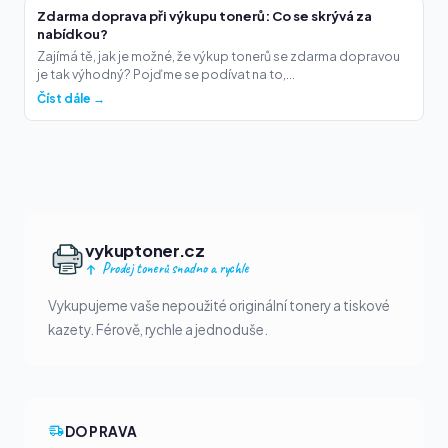
Zdarma doprava při výkupu tonerů: Co se skrývá za
nabídkou?
Zajímá tě, jak je možné, že výkup tonerů se zdarma dopravou
je tak výhodný? Pojďme se podívat na to,...
Číst dále →
vykuptoner.cz
Prodej tonerů snadno a rychle
Vykupujeme vaše nepoužité originální tonery a tiskové
kazety. Férově, rychle a jednoduše.
DOPRAVA