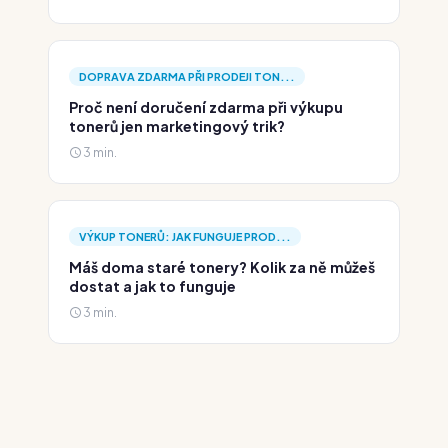
DOPRAVA ZDARMA PŘI PRODEJI TON...
Proč není doručení zdarma při výkupu
tonerů jen marketingový trik?
3 min.
VÝKUP TONERŮ: JAK FUNGUJE PROD...
Máš doma staré tonery? Kolik za ně můžeš
dostat a jak to funguje
3 min.