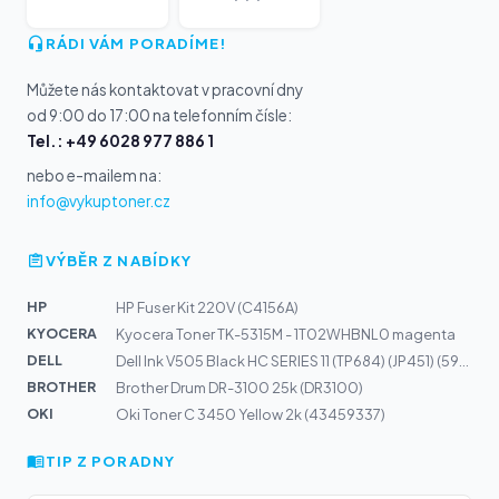
RÁDI VÁM PORADÍME!
Můžete nás kontaktovat v pracovní dny
od 9:00 do 17:00 na telefonním čísle:
Tel.: +49 6028 977 886 1
nebo e-mailem na:
info@vykuptoner.cz
VÝBĚR Z NABÍDKY
HP
HP Fuser Kit 220V (C4156A)
KYOCERA
Kyocera Toner TK-5315M - 1T02WHBNL0 magenta
DELL
Dell Ink V505 Black HC SERIES 11 (TP684) (JP451) (592-1...
BROTHER
Brother Drum DR-3100 25k (DR3100)
OKI
Oki Toner C 3450 Yellow 2k (43459337)
TIP Z PORADNY