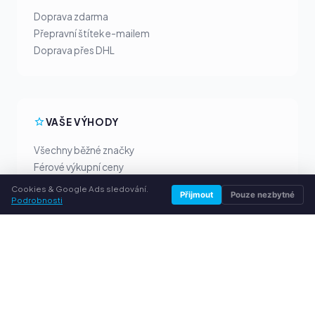
Doprava zdarma
Přepravní štítek e-mailem
Doprava přes DHL
VAŠE VÝHODY
Všechny běžné značky
Férové výkupní ceny
Peníze předem přes PayPal
Cookies & Google Ads sledování.
Přijmout
Pouze nezbytné
Podrobnosti
Osobní poradenství
SLUŽBY
O nás