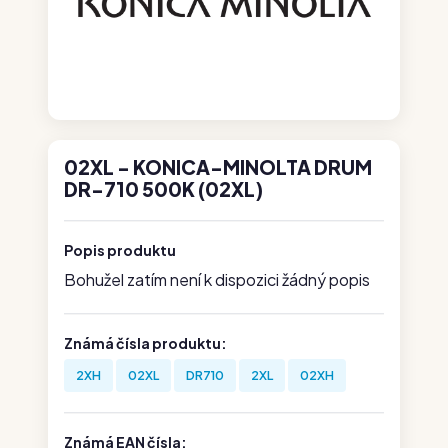
02XL - KONICA-MINOLTA DRUM
DR-710 500K (02XL)
Popis produktu
Bohužel zatím není k dispozici žádný popis
Známá čísla produktu:
2XH
02XL
DR710
2XL
02XH
Známá EAN čísla: