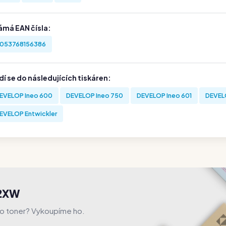
ámá EAN čísla:
053768156386
í se do následujících tiskáren:
EVELOP Ineo 600
DEVELOP Ineo 750
DEVELOP Ineo 601
DEVELO
EVELOP Entwickler
02XW
to toner? Vykoupíme ho.