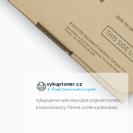
vykuptoner.cz
Prodej tonerů snadno a rychle
Vykupujeme vaše nepoužité originální tonery
a tiskové kazety. Férově, rychle a jednoduše.