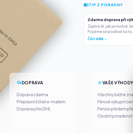
TIP Z PORADNY
Zdarma doprava při výk
Zajímá tě, jak je možné, 
Pojďme se podívat na to,.
Číst dále →
DOPRAVA
VAŠE VÝHOD
Doprava zdarma
Všechny běžné zn
Přepravní štítek e-mailem
Férové výkupní ce
Doprava přes DHL
Peníze předem pře
Osobní poradenst