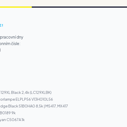
E!
 pracovní dny
onním čísle:
1
C 129XL Black 2,4k (LC129XLBK)
torlampe ELPLP56 V13H010L56
idge Black 51B0HA0 8,5k | MS417, MX417
 B0189 9k
Cyan C5067A 1k