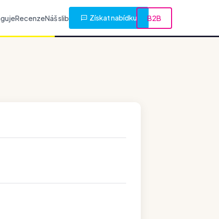
Získat nabídku
nguje
Recenze
Náš slib
B2B