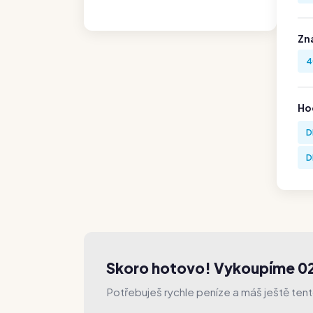
Zn
4
Hod
D
D
Skoro hotovo! Vykoupíme 
Potřebuješ rychle peníze a máš ještě ten