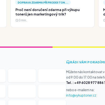
DOPRAVA ZDARMA PŘI PRODEJI TON...
Proč není doručení zdarma při výkupu
M
tonerů jen marketingový trik?
d
3 min.
RÁDI VÁM PORADÍM
Můžete nás kontaktovat v
od 9:00 do 17:00 na telef
Tel.: +49 6028 977 886 
nebo e-mailem na:
info@vykuptoner.cz