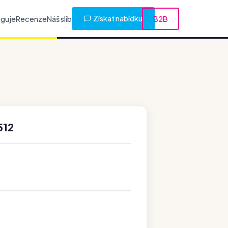
Získat nabídku
nguje
Recenze
Náš slib
B2B
512