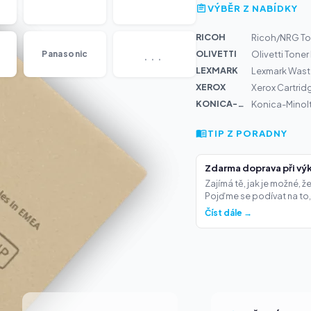
VÝBĚR Z NABÍDKY
RICOH
Ricoh/NRG To
...
OLIVETTI
Panasonic
Olivetti Tone
LEXMARK
Lexmark Waste
XEROX
Xerox Cartrid
KONICA-MIN...
Konica-Minolt
TIP Z PORADNY
Zdarma doprava při výk
Zajímá tě, jak je možné, 
Pojďme se podívat na to,.
Číst dále →