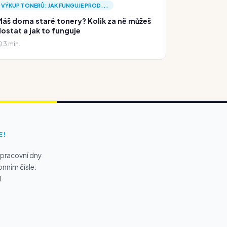
VÝKUP TONERŮ: JAK FUNGUJE PROD...
áš doma staré tonery? Kolik za ně můžeš
ostat a jak to funguje
3 min.
E!
 pracovní dny
onním čísle:
1