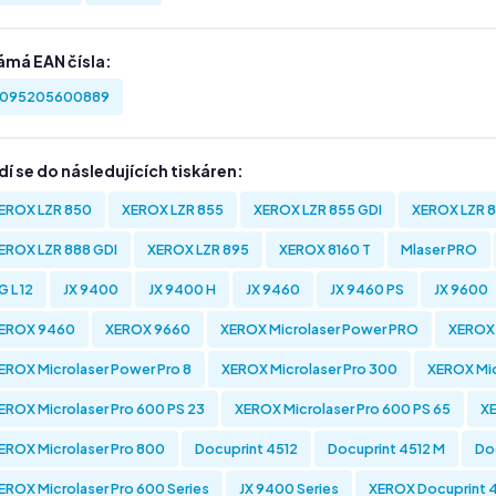
ámá EAN čísla:
095205600889
í se do následujících tiskáren:
EROX LZR 850
XEROX LZR 855
XEROX LZR 855 GDI
XEROX LZR 8
EROX LZR 888 GDI
XEROX LZR 895
XEROX 8160 T
Mlaser PRO
G L 12
JX 9400
JX 9400 H
JX 9460
JX 9460 PS
JX 9600
EROX 9460
XEROX 9660
XEROX Microlaser Power PRO
XEROX 
EROX Microlaser Power Pro 8
XEROX Microlaser Pro 300
XEROX Mic
EROX Microlaser Pro 600 PS 23
XEROX Microlaser Pro 600 PS 65
XE
EROX Microlaser Pro 800
Docuprint 4512
Docuprint 4512 M
Do
EROX Microlaser Pro 600 Series
JX 9400 Series
XEROX Docuprint 4