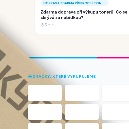
DOPRAVA ZDARMA PŘI PRODEJI TON...
Zdarma doprava při výkupu tonerů: Co se
skrývá za nabídkou?
3 min.
ZNAČKY, KTERÉ VYKUPUJEME