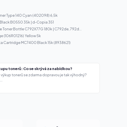
ner Type 140 Cyan (402098) 6,5k
r Black B0550 35k | d-Copia 351
 Toner Bottle C792X77G 180k | C792de, 792d...
ge (106R01216) Yellow 5k
a Cartridge MC7400 Black 15k (8938621)
upu tonerů: Co se skrývá za nabídkou?
že výkup tonerů se zdarma dopravou je tak výhodný?
..