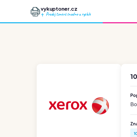
vykuptoner.cz
Prodej tonerů snadno a rychle
1
Po
Boh
Zn
1