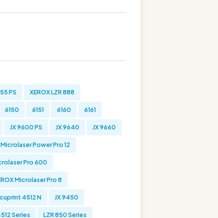
55 PS
XEROX LZR 888
6150
6151
6160
6161
JX 9600 PS
JX 9640
JX 9660
Microlaser Power Pro 12
rolaser Pro 600
ROX Microlaser Pro 8
cuprint 4512 N
JX 9450
512 Series
LZR 850 Series