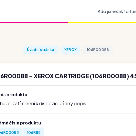
Kdo jsme
Jak to fu
Úvodní stránka
XEROX
106R00088
06R00088 - XEROX CARTRIDGE (106R00088) 4
pis produktu
užel zatím není k dispozici žádný popis
ámá čísla produktu:
06R00088
106R88