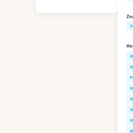
Zn
0
Hod
X
X
P
X
X
X
X
X