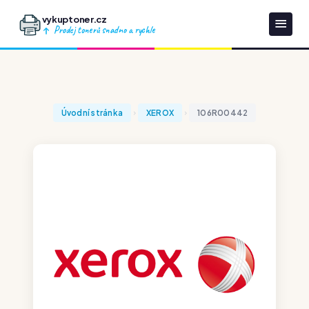
vykuptoner.cz
Prodej tonerů snadno a rychle
Úvodní stránka
XEROX
106R00442