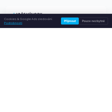
VAŠE VÝHODY
Cookies & Google Ads sledování.
Přijmout
Pouze nezbytné
Podrobnosti
Všechny běžné značky
Férové výkupní ceny
Peníze předem přes PayPal
Osobní poradenství
SLUŽBY
O nás
Ochrana osobních údajů
Kontakt / Právní informace
Časté dotazy (FAQ)
Poradna