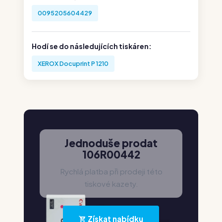
0095205604429
Hodí se do následujících tiskáren:
XEROX Docuprint P 1210
Jednoduše prodat
106R00442
Rychlá platba při prodeji této
tiskové kazety.
Získat nabídku