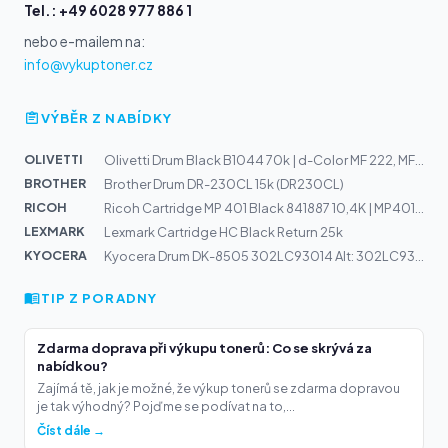
Tel.: +49 6028 977 886 1
nebo e-mailem na:
info@vykuptoner.cz
VÝBĚR Z NABÍDKY
OLIVETTI
Olivetti Drum Black B1044 70k | d-Color MF 222, MF282,...
BROTHER
Brother Drum DR-230CL 15k (DR230CL)
RICOH
Ricoh Cartridge MP 401 Black 841887 10,4K | MP401, SP45...
LEXMARK
Lexmark Cartridge HC Black Return 25k
KYOCERA
Kyocera Drum DK-8505 302LC93014 Alt: 302LC93010, 302LC9...
TIP Z PORADNY
Zdarma doprava při výkupu tonerů: Co se skrývá za
nabídkou?
Zajímá tě, jak je možné, že výkup tonerů se zdarma dopravou
je tak výhodný? Pojďme se podívat na to,...
Číst dále →