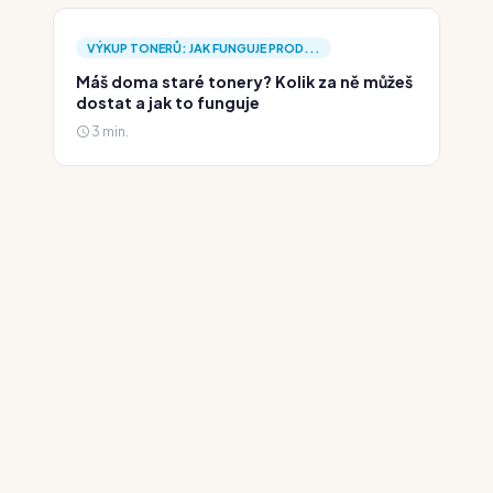
VÝKUP TONERŮ: JAK FUNGUJE PROD...
Máš doma staré tonery? Kolik za ně můžeš
dostat a jak to funguje
3 min.