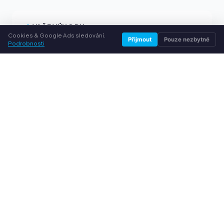
VAŠE VÝHODY
Cookies & Google Ads sledování.
Přijmout
Pouze nezbytné
Podrobnosti
Všechny běžné značky
Férové výkupní ceny
Peníze předem přes PayPal
Osobní poradenství
SLUŽBY
O nás
Ochrana osobních údajů
Kontakt / Právní informace
Časté dotazy (FAQ)
Poradna