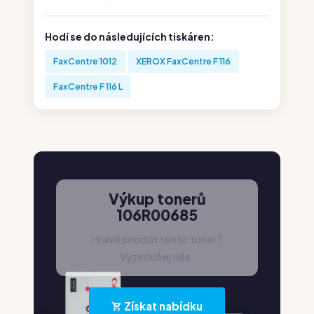
Hodí se do následujících tiskáren:
FaxCentre 1012
XEROX FaxCentre F 116
FaxCentre F 116 L
Výkup tonerů
106R00685
Hravě prodat tento toner?
Vyzkoušej nás.
Získat nabídku