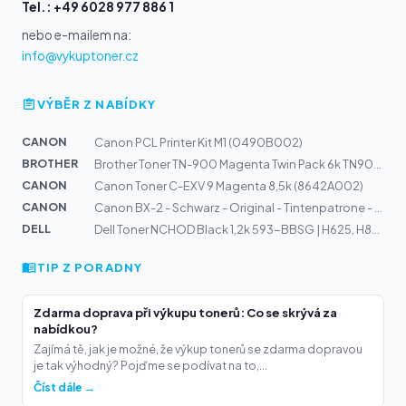
Tel.: +49 6028 977 886 1
nebo e-mailem na:
info@vykuptoner.cz
VÝBĚR Z NABÍDKY
CANON
Canon PCL Printer Kit M1 (0490B002)
BROTHER
Brother Toner TN-900 Magenta Twin Pack 6k TN900MTWIN
CANON
Canon Toner C-EXV 9 Magenta 8,5k (8642A002)
CANON
Canon BX-2 - Schwarz - Original - Tintenpatrone - f?r F...
DELL
Dell Toner NCHOD Black 1,2k 593-BBSG | H625, H825, S282...
TIP Z PORADNY
Zdarma doprava při výkupu tonerů: Co se skrývá za
nabídkou?
Zajímá tě, jak je možné, že výkup tonerů se zdarma dopravou
je tak výhodný? Pojďme se podívat na to,...
Číst dále →