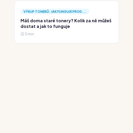
VÝKUP TONERŮ: JAK FUNGUJE PROD...
Máš doma staré tonery? Kolik za ně můžeš
dostat a jak to funguje
3 min.