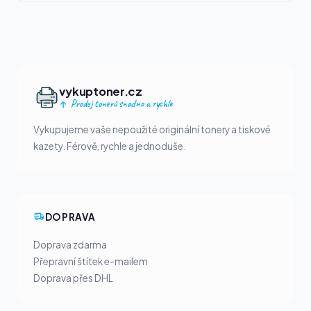
vykuptoner.cz
Prodej tonerů snadno a rychle
Vykupujeme vaše nepoužité originální tonery a tiskové
kazety. Férově, rychle a jednoduše.
DOPRAVA
Doprava zdarma
Přepravní štítek e-mailem
Doprava přes DHL