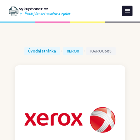
vykuptoner.cz
Prodej tonerů snadno a rychle
Úvodní stránka
XEROX
106R00685