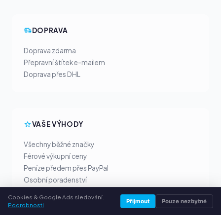
DOPRAVA
Doprava zdarma
Přepravní štítek e-mailem
Doprava přes DHL
VAŠE VÝHODY
Všechny běžné značky
Férové výkupní ceny
Peníze předem přes PayPal
Osobní poradenství
Cookies & Google Ads sledování.
Přijmout
Pouze nezbytné
Podrobnosti