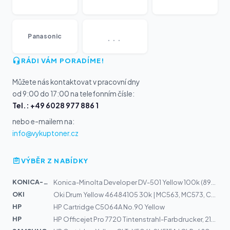
...
Panasonic
RÁDI VÁM PORADÍME!
Můžete nás kontaktovat v pracovní dny
od 9:00 do 17:00 na telefonním čísle:
Tel.: +49 6028 977 886 1
nebo e-mailem na:
info@vykuptoner.cz
VÝBĚR Z NABÍDKY
KONICA-MIN...
Konica-Minolta Developer DV-501 Yellow 100k (8937-858)
OKI
Oki Drum Yellow 46484105 30k | MC563, MC573, C532, C542
HP
HP Cartridge C5064A No.90 Yellow
HP
HP Officejet Pro 7720 Tintenstrahl-Farbdrucker, 216 x 3...