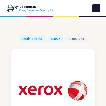
vykuptoner.cz
Prodej tonerů snadno a rychle
Úvodní stránka
XEROX
106R01074