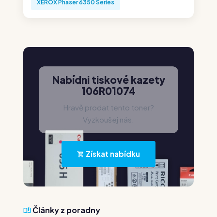
XEROX Phaser 6350 Series
Nabídni tiskové kazety
106R01074
Hravě prodat tento toner?
Vyzkoušej nás.
Získat nabídku
Články z poradny