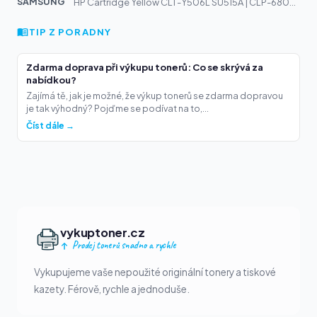
SAMSUNG
HP Cartridge Yellow CLT-Y506L SU515A | CLP-680ND, CLX-6...
TIP Z PORADNY
Zdarma doprava při výkupu tonerů: Co se skrývá za
nabídkou?
Zajímá tě, jak je možné, že výkup tonerů se zdarma dopravou
je tak výhodný? Pojďme se podívat na to,...
Číst dále →
vykuptoner.cz
Prodej tonerů snadno a rychle
Vykupujeme vaše nepoužité originální tonery a tiskové
kazety. Férově, rychle a jednoduše.