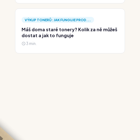
VÝKUP TONERŮ: JAK FUNGUJE PROD...
Máš doma staré tonery? Kolik za ně můžeš
dostat a jak to funguje
3 min.