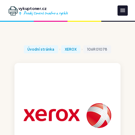
vykuptoner.cz
Prodej tonerů snadno a rychle
Úvodní stránka
XEROX
106R01078