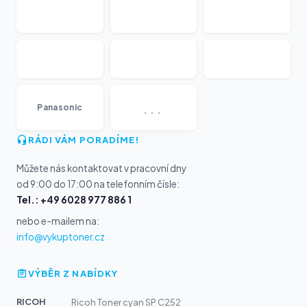
...
Panasonic
RÁDI VÁM PORADÍME!
Můžete nás kontaktovat v pracovní dny
od 9:00 do 17:00 na telefonním čísle:
Tel.: +49 6028 977 886 1
nebo e-mailem na:
info@vykuptoner.cz
VÝBĚR Z NABÍDKY
RICOH
Ricoh Toner cyan SP C252