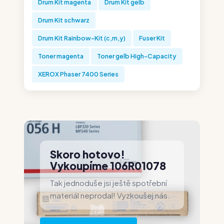
Drum Kit magenta
Drum Kit gelb
Drum Kit schwarz
Drum Kit Rainbow-Kit (c,m,y)
Fuser Kit
Toner magenta
Toner gelb High-Capacity
XEROX Phaser 7400 Series
Skoro hotovo!
Vykoupíme 106R01078
Tak jednoduše jsi ještě spotřební
materiál neprodal! Vyzkoušej nás.