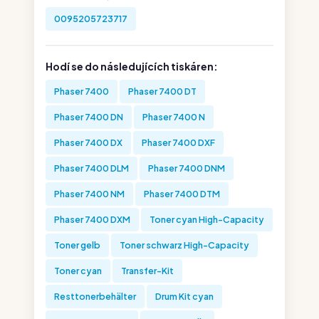
0095205723717
Hodí se do následujících tiskáren:
Phaser 7400
Phaser 7400 DT
Phaser 7400 DN
Phaser 7400 N
Phaser 7400 DX
Phaser 7400 DXF
Phaser 7400 DLM
Phaser 7400 DNM
Phaser 7400 NM
Phaser 7400 DTM
Phaser 7400 DXM
Toner cyan High-Capacity
Toner gelb
Toner schwarz High-Capacity
Toner cyan
Transfer-Kit
Resttonerbehälter
Drum Kit cyan