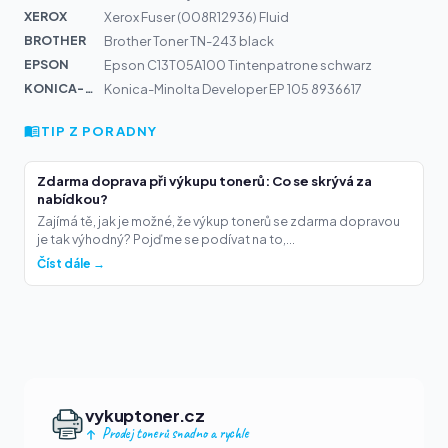
XEROX
Xerox Fuser (008R12936) Fluid
BROTHER
Brother Toner TN-243 black
EPSON
Epson C13T05A100 Tintenpatrone schwarz
KONICA-MIN...
Konica-Minolta Developer EP 105 8936617
TIP Z PORADNY
Zdarma doprava při výkupu tonerů: Co se skrývá za
nabídkou?
Zajímá tě, jak je možné, že výkup tonerů se zdarma dopravou
je tak výhodný? Pojďme se podívat na to,...
Číst dále →
vykuptoner.cz
Prodej tonerů snadno a rychle