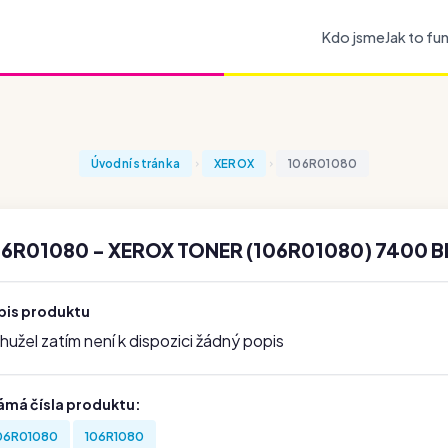
Kdo jsme
Jak to fu
Úvodní stránka
XEROX
106R01080
06R01080 - XEROX TONER (106R01080) 7400 
pis produktu
užel zatím není k dispozici žádný popis
ámá čísla produktu:
06R01080
106R1080