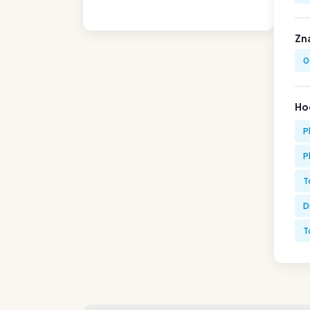
Zn
0
Hod
P
P
T
D
T