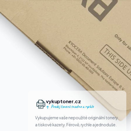
vykuptoner.cz
Prodej tonerů snadno a rychle
Vykupujeme vaše nepoužité originální tonery
a tiskové kazety. Férově, rychle a jednoduše.