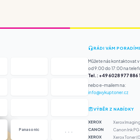
RÁDI VÁM PORADÍM
Můžete nás kontaktovat v
od 9:00 do 17:00 na telef
Tel.: +49 6028 977 886 
nebo e-mailem na:
info@vykuptoner.cz
VÝBĚR Z NABÍDKY
XEROX
Xerox Imaging 
...
CANON
Panasonic
Canon Ink PG-
XEROX
Xerox Toner (