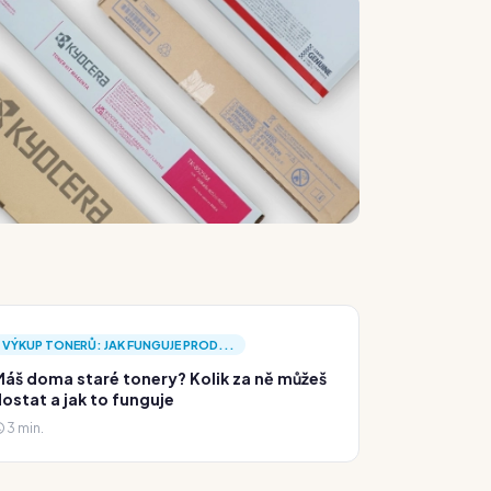
VÝKUP TONERŮ: JAK FUNGUJE PROD...
áš doma staré tonery? Kolik za ně můžeš
ostat a jak to funguje
3 min.