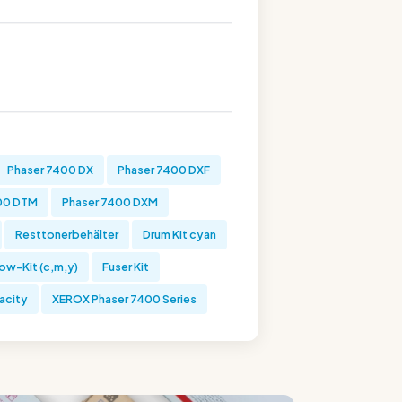
Phaser 7400 DX
Phaser 7400 DXF
00 DTM
Phaser 7400 DXM
Resttonerbehälter
Drum Kit cyan
ow-Kit (c,m,y)
Fuser Kit
acity
XEROX Phaser 7400 Series