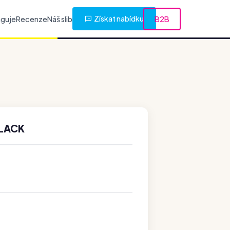
Získat nabídku
nguje
Recenze
Náš slib
B2B
BLACK