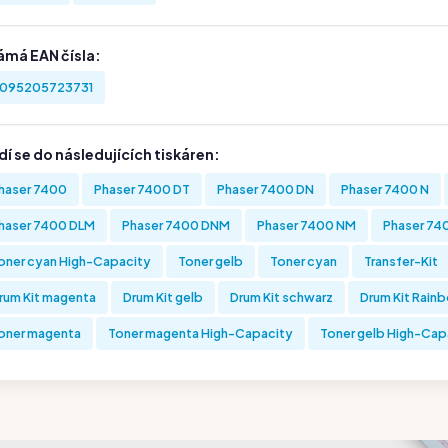
ámá EAN čísla:
095205723731
í se do následujících tiskáren:
haser 7400
Phaser 7400 DT
Phaser 7400 DN
Phaser 7400 N
haser 7400 DLM
Phaser 7400 DNM
Phaser 7400 NM
Phaser 74
oner cyan High-Capacity
Toner gelb
Toner cyan
Transfer-Kit
rum Kit magenta
Drum Kit gelb
Drum Kit schwarz
Drum Kit Rainb
oner magenta
Toner magenta High-Capacity
Toner gelb High-Cap