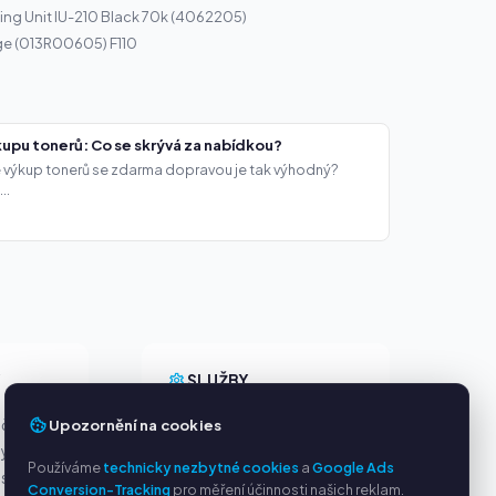
ng Unit IU-210 Black 70k (4062205)
ge (013R00605) F110
upu tonerů: Co se skrývá za nabídkou?
že výkup tonerů se zdarma dopravou je tak výhodný?
..
Y
SLUŽBY
Upozornění na cookies
ačky
O nás
ny
Ochrana osobních údajů
Používáme
technicky nezbytné cookies
a
Google Ads
s PayPal
Kontakt / Právní informace
Conversion-Tracking
pro měření účinnosti našich reklam.