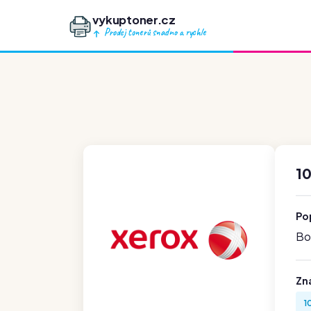
vykuptoner.cz
Prodej tonerů snadno a rychle
1
Po
Boh
Zn
1