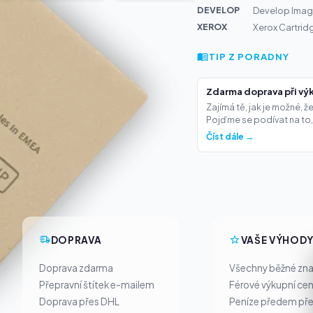
DEVELOP
Develop Imagi
XEROX
Xerox Cartrid
TIP Z PORADNY
Zdarma doprava při výk
Zajímá tě, jak je možné, 
Pojďme se podívat na to,.
Číst dále →
DOPRAVA
VAŠE VÝHOD
Doprava zdarma
Všechny běžné zn
Přepravní štítek e-mailem
Férové výkupní ce
Doprava přes DHL
Peníze předem pře