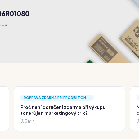
106R01080
upu.
DOPRAVA ZDARMA PŘI PRODEJI TON...
Proč není doručení zdarma při výkupu
M
tonerů jen marketingový trik?
d
3 min.