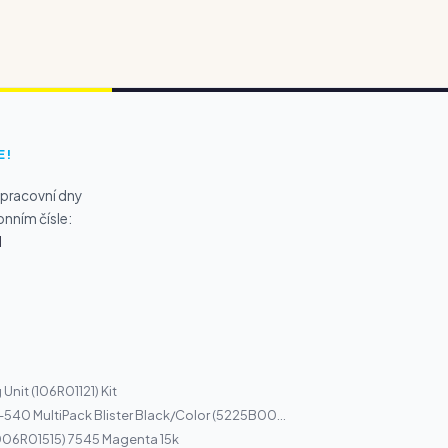
E!
 pracovní dny
onním čísle:
1
Unit (106R01121) Kit
540 MultiPack Blister Black/Color (5225B00...
006R01515) 7545 Magenta 15k