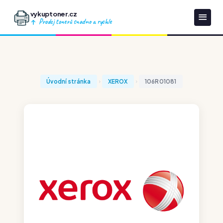
vykuptoner.cz
Prodej tonerů snadno a rychle
Úvodní stránka
XEROX
106R01081