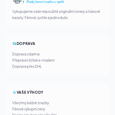
Prodej tonerů snadno a rychle
Vykupujeme vaše nepoužité originální tonery a tiskové
kazety. Férově, rychle a jednoduše.
DOPRAVA
Doprava zdarma
Přepravní štítek e-mailem
Doprava přes DHL
VAŠE VÝHODY
Všechny běžné značky
Férové výkupní ceny