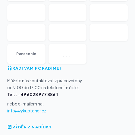
...
Panasonic
RÁDI VÁM PORADÍME!
Můžete nás kontaktovat v pracovní dny
od 9:00 do 17:00 na telefonním čísle:
Tel.: +49 6028 977 886 1
nebo e-mailem na:
info@vykuptoner.cz
VÝBĚR Z NABÍDKY