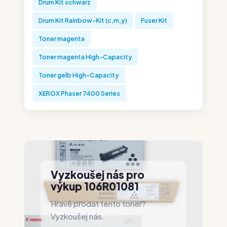
Drum Kit schwarz
Drum Kit Rainbow-Kit (c,m,y)
Fuser Kit
Toner magenta
Toner magenta High-Capacity
Toner gelb High-Capacity
XEROX Phaser 7400 Series
Vyzkoušej nás pro
výkup 106R01081
Hravě prodat tento toner?
Vyzkoušej nás.