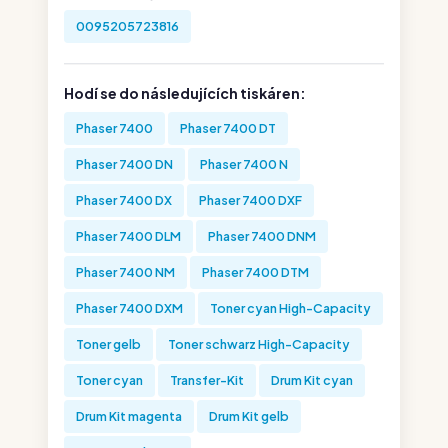
0095205723816
Hodí se do následujících tiskáren:
Phaser 7400
Phaser 7400 DT
Phaser 7400 DN
Phaser 7400 N
Phaser 7400 DX
Phaser 7400 DXF
Phaser 7400 DLM
Phaser 7400 DNM
Phaser 7400 NM
Phaser 7400 DTM
Phaser 7400 DXM
Toner cyan High-Capacity
Toner gelb
Toner schwarz High-Capacity
Toner cyan
Transfer-Kit
Drum Kit cyan
Drum Kit magenta
Drum Kit gelb