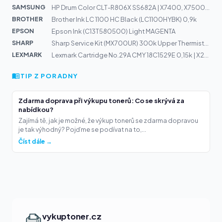
SAMSUNG
HP Drum Color CLT-R806X SS682A | X7400, X7500, X7600
BROTHER
Brother Ink LC 1100 HC Black (LC1100HYBK) 0,9k
EPSON
Epson Ink (C13T580500) Light MAGENTA
SHARP
Sharp Service Kit (MX700UR) 300k Upper Thermistor Kit
LEXMARK
Lexmark Cartridge No.29A CMY 18C1529E 0,15k | X2500, X2...
TIP Z PORADNY
Zdarma doprava při výkupu tonerů: Co se skrývá za
nabídkou?
Zajímá tě, jak je možné, že výkup tonerů se zdarma dopravou
je tak výhodný? Pojďme se podívat na to,...
Číst dále →
vykuptoner.cz