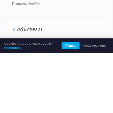
Doprava přes DHL
VAŠE VÝHODY
Všechny běžné značky
Cookies & Google Ads sledování.
Férové výkupní ceny
Přijmout
Pouze nezbytné
Podrobnosti
Peníze předem přes PayPal
Osobní poradenství
SLUŽBY
O nás
Ochrana osobních údajů
Kontakt / Právní informace
Časté dotazy (FAQ)