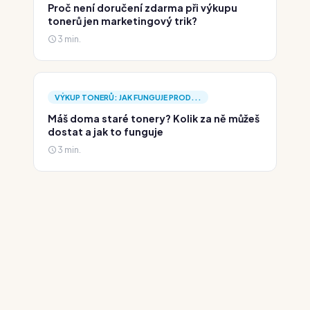
Proč není doručení zdarma při výkupu
tonerů jen marketingový trik?
3 min.
VÝKUP TONERŮ: JAK FUNGUJE PROD...
Máš doma staré tonery? Kolik za ně můžeš
dostat a jak to funguje
3 min.