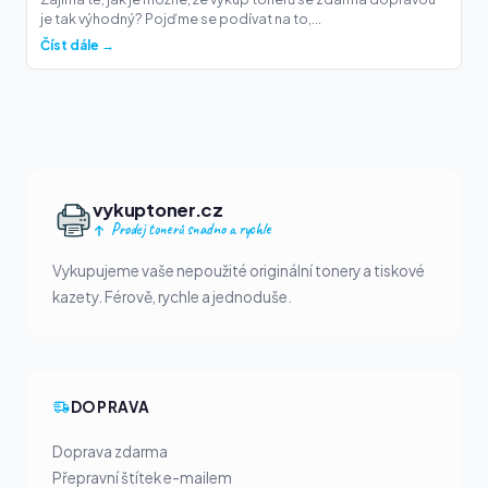
je tak výhodný? Pojďme se podívat na to,...
Číst dále →
vykuptoner.cz
Prodej tonerů snadno a rychle
Vykupujeme vaše nepoužité originální tonery a tiskové
kazety. Férově, rychle a jednoduše.
DOPRAVA
Doprava zdarma
Přepravní štítek e-mailem