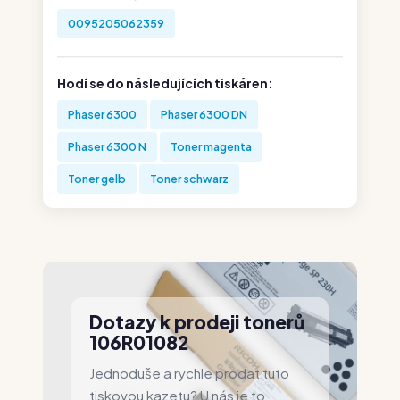
0095205062359
Hodí se do následujících tiskáren:
Phaser 6300
Phaser 6300 DN
Phaser 6300 N
Toner magenta
Toner gelb
Toner schwarz
Dotazy k prodeji tonerů
106R01082
Jednoduše a rychle prodat tuto
tiskovou kazetu? U nás je to