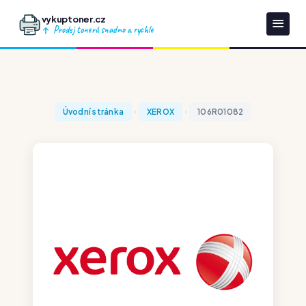
vykuptoner.cz
Prodej tonerů snadno a rychle
Úvodní stránka
XEROX
106R01082