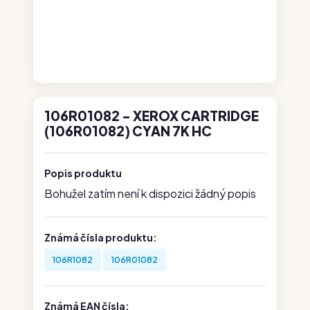
106R01082 - XEROX CARTRIDGE
(106R01082) CYAN 7K HC
Popis produktu
Bohužel zatím není k dispozici žádný popis
Známá čísla produktu:
106R1082
106R01082
Známá EAN čísla: