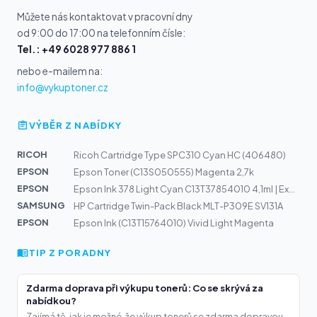
Můžete nás kontaktovat v pracovní dny
od 9:00 do 17:00 na telefonním čísle:
Tel.: +49 6028 977 886 1
nebo e-mailem na:
info@vykuptoner.cz
VÝBĚR Z NABÍDKY
RICOH
Ricoh Cartridge Type SPC310 Cyan HC (406480)
EPSON
Epson Toner (C13S050555) Magenta 2,7k
EPSON
Epson Ink 378 Light Cyan C13T37854010 4,1ml | Expressio...
SAMSUNG
HP Cartridge Twin-Pack Black MLT-P309E SV131A
EPSON
Epson Ink (C13T15764010) Vivid Light Magenta
TIP Z PORADNY
Zdarma doprava při výkupu tonerů: Co se skrývá za
nabídkou?
Zajímá tě, jak je možné, že výkup tonerů se zdarma dopravou