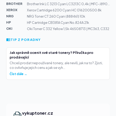
BROTHER
Brother Ink LC 3213 Cyan LC3213C 0,4k | MFC-J890DW, DCP...
XEROX
Xerox Cartridge 6200 Cyan HC 016200500 8k
NRG
NRG Toner CT 260 Cyan (888461) 10k
HP
HP Cartridge CB381A Cyan No.824A 21k
OKI
Oki Toner C 332 Yellow 1,5k 46508713 | MC363, C332
TIP Z PORADNY
Jak správně ocenit své staré tonery? Příručka pro
prodávající
Chceš prodat nepoužívané tonery, ale nevíš, jak na to? Zjisti,
co ovlivňuje jejich cenu a jak se vyh...
Číst dále →
vykuptoner.cz