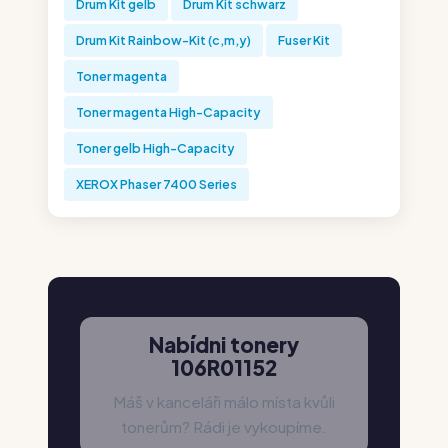
Drum Kit gelb
Drum Kit schwarz
Drum Kit Rainbow-Kit (c,m,y)
Fuser Kit
Toner magenta
Toner magenta High-Capacity
Toner gelb High-Capacity
XEROX Phaser 7400 Series
Nabídni tonery
106R01152
Máš v kanceláři málo místa kvůli
tonerům? Rádi je vykoupíme.