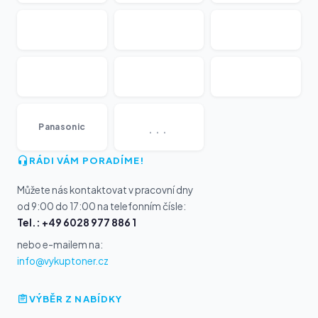
...
Panasonic
RÁDI VÁM PORADÍME!
Můžete nás kontaktovat v pracovní dny
od 9:00 do 17:00 na telefonním čísle:
Tel.: +49 6028 977 886 1
nebo e-mailem na:
info@vykuptoner.cz
VÝBĚR Z NABÍDKY