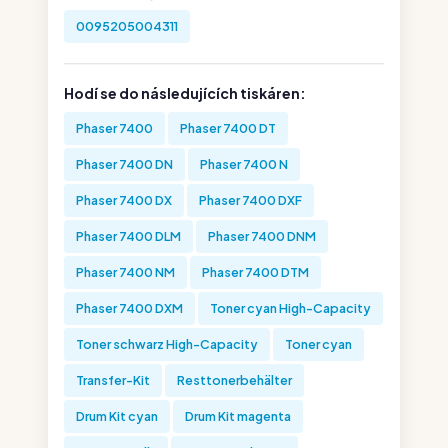
0095205004311
Hodí se do následujících tiskáren:
Phaser 7400
Phaser 7400 DT
Phaser 7400 DN
Phaser 7400 N
Phaser 7400 DX
Phaser 7400 DXF
Phaser 7400 DLM
Phaser 7400 DNM
Phaser 7400 NM
Phaser 7400 DTM
Phaser 7400 DXM
Toner cyan High-Capacity
Toner schwarz High-Capacity
Toner cyan
Transfer-Kit
Resttonerbehälter
Drum Kit cyan
Drum Kit magenta