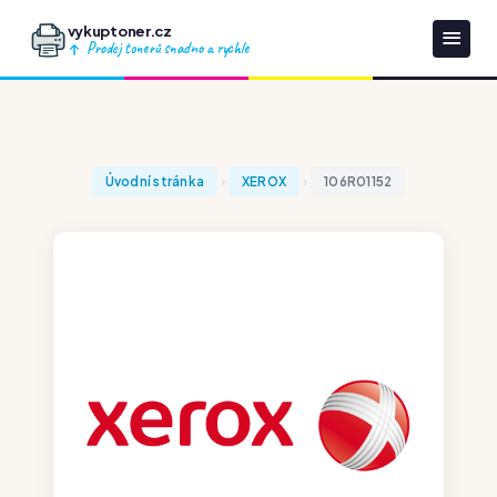
vykuptoner.cz
Prodej tonerů snadno a rychle
Úvodní stránka
XEROX
106R01152