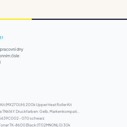
E!
 pracovní dny
onním čísle:
1
 Kit (MX270UH) 200k Upper Heat Roller Kit
a TN616Y. Druckfarben: Gelb, Markenkompati...
5639C002 - 070 schwarz
 Toner TK-8600 Black (1T02MN0NL0) 30k