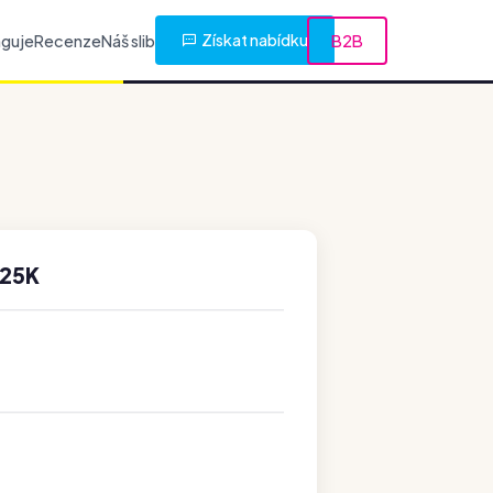
Získat nabídku
nguje
Recenze
Náš slib
B2B
 25K