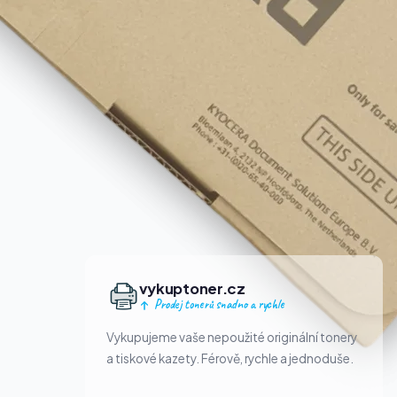
vykuptoner.cz
Prodej tonerů snadno a rychle
Vykupujeme vaše nepoužité originální tonery
a tiskové kazety. Férově, rychle a jednoduše.