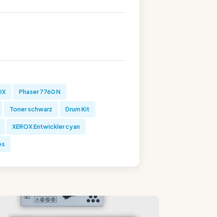
DX
Phaser 7760 N
Toner schwarz
Drum Kit
XEROX Entwickler cyan
es