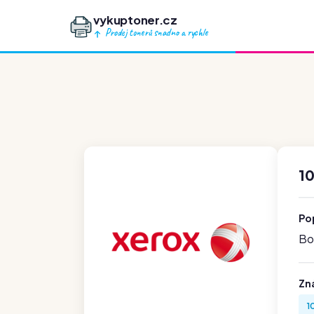
vykuptoner.cz
Prodej tonerů snadno a rychle
10
Po
Boh
Zn
1