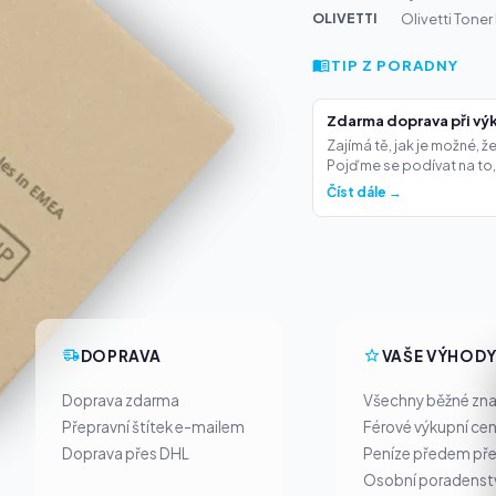
OLIVETTI
Olivetti Tone
TIP Z PORADNY
Zdarma doprava při výk
Zajímá tě, jak je možné, 
Pojďme se podívat na to,.
Číst dále →
DOPRAVA
VAŠE VÝHOD
Doprava zdarma
Všechny běžné zn
Přepravní štítek e-mailem
Férové výkupní ce
Doprava přes DHL
Peníze předem pře
Osobní poradenst