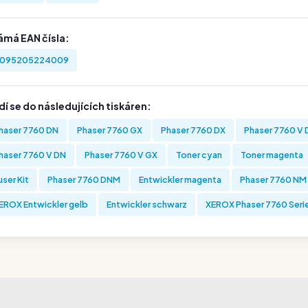
ámá EAN čísla:
095205224009
í se do následujících tiskáren:
haser 7760 DN
Phaser 7760 GX
Phaser 7760 DX
Phaser 7760 V 
haser 7760 V DN
Phaser 7760 V GX
Toner cyan
Toner magenta
user Kit
Phaser 7760 DNM
Entwickler magenta
Phaser 7760 NM
EROX Entwickler gelb
Entwickler schwarz
XEROX Phaser 7760 Seri