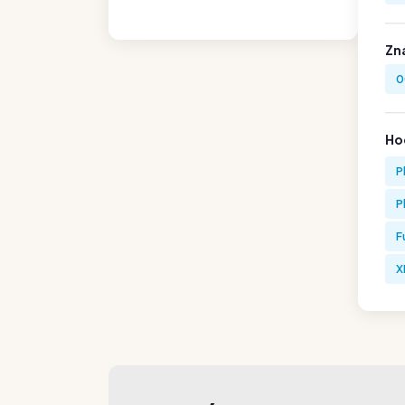
Zn
0
Hod
P
P
F
X