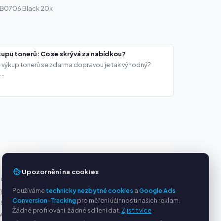
r B0706 Black 20k
upu tonerů: Co se skrývá za nabídkou?
že výkup tonerů se zdarma dopravou je tak výhodný?
..
Y
SLUŽBY
Upozornění na cookies
ačky
O nás
ny
Ochrana osobních údajů
Používáme
technicky nezbytné cookies
a
Google Ads
Conversion-Tracking
pro měření účinnosti našich reklam.
s PayPal
Kontakt / Právní informace
Žádné profilování, žádné sdílení dat.
Zjistit více
ví
Časté dotazy (FAQ)