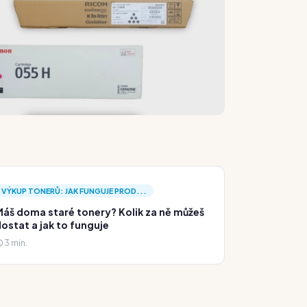
VÝKUP TONERŮ: JAK FUNGUJE PROD...
áš doma staré tonery? Kolik za ně můžeš
ostat a jak to funguje
3 min.