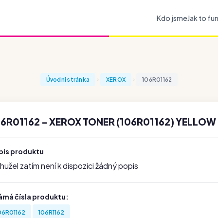
Kdo jsme
Jak to fu
Úvodní stránka
XEROX
106R01162
6R01162 - XEROX TONER (106R01162) YELLOW
pis produktu
užel zatím není k dispozici žádný popis
ámá čísla produktu:
06R01162
106R1162