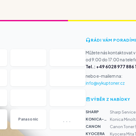
RÁDI VÁM PORADÍM
Můžete nás kontaktovat v
od 9:00 do 17:00 na telef
Tel.: +49 6028 977 886 
nebo e-mailem na:
info@vykuptoner.cz
VÝBĚR Z NABÍDKY
SHARP
Sharp Service
...
KONICA-MIN...
Panasonic
Konica Minolt
CANON
Canon Toner 
KYOCERA
Kyocera Mita