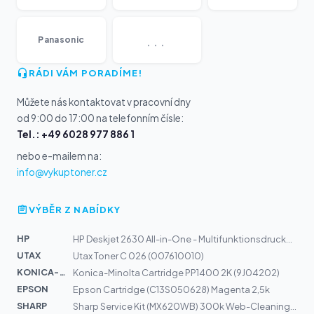
...
Panasonic
RÁDI VÁM PORADÍME!
Můžete nás kontaktovat v pracovní dny
od 9:00 do 17:00 na telefonním čísle:
Tel.: +49 6028 977 886 1
nebo e-mailem na:
info@vykuptoner.cz
VÝBĚR Z NABÍDKY
HP
HP Deskjet 2630 All-in-One - Multifunktionsdrucker - Fa...
UTAX
Utax Toner C 026 (007610010)
KONICA-MIN...
Konica-Minolta Cartridge PP1400 2K (9J04202)
EPSON
Epson Cartridge (C13S050628) Magenta 2,5k
SHARP
Sharp Service Kit (MX620WB) 300k Web-Cleaning Kit