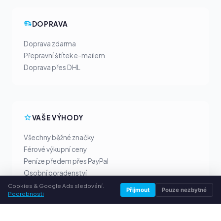
DOPRAVA
Doprava zdarma
Přepravní štítek e-mailem
Doprava přes DHL
VAŠE VÝHODY
Všechny běžné značky
Férové výkupní ceny
Peníze předem přes PayPal
Osobní poradenství
Cookies & Google Ads sledování.
Přijmout
Pouze nezbytné
Podrobnosti