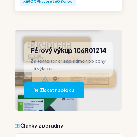
XEROX Phaser 6360 Series
Férový výkup 106R01214
Za tento toner zaplatíme top ceny
při výkupu.
Získat nabídku
Články z poradny