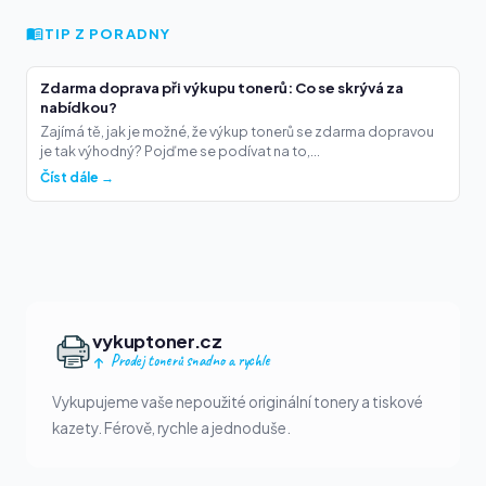
TIP Z PORADNY
Zdarma doprava při výkupu tonerů: Co se skrývá za
nabídkou?
Zajímá tě, jak je možné, že výkup tonerů se zdarma dopravou
je tak výhodný? Pojďme se podívat na to,...
Číst dále →
vykuptoner.cz
Prodej tonerů snadno a rychle
Vykupujeme vaše nepoužité originální tonery a tiskové
kazety. Férově, rychle a jednoduše.