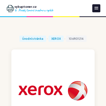
vykuptoner.cz
Prodej tonerů snadno a rychle
Úvodní stránka
XEROX
106R01214