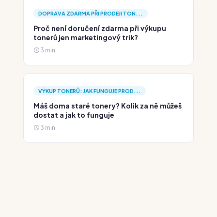
DOPRAVA ZDARMA PŘI PRODEJI TON...
Proč není doručení zdarma při výkupu
tonerů jen marketingový trik?
3 min.
VÝKUP TONERŮ: JAK FUNGUJE PROD...
Máš doma staré tonery? Kolik za ně můžeš
dostat a jak to funguje
3 min.