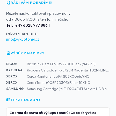
RÁDI VÁM PORADÍME!
Můžete nás kontaktovat v pracovní dny
od 9:00 do 17:00 na telefonním čísle:
Tel.: +49 6028 977 886 1
nebo e-mailem na:
info@vykuptoner.cz
VÝBĚR Z NABÍDKY
RICOH
Ricoh Ink Cart. MP-CW2200 Black (841635)
KYOCERA
Kyocera Cartridge TK-8725M Magenta 1T02NHBNL0 | TASKalf...
XEROX
Xerox Maintenance Kit (108R00657) HC
XEROX
Xerox Toner (006R90303) Black 10K HC
SAMSUNG
Samsung Cartridge (MLT-D204E/ELS) extra HC Black 10k
TIP Z PORADNY
Zdarma doprava při výkupu tonerů: Co se skrývá za