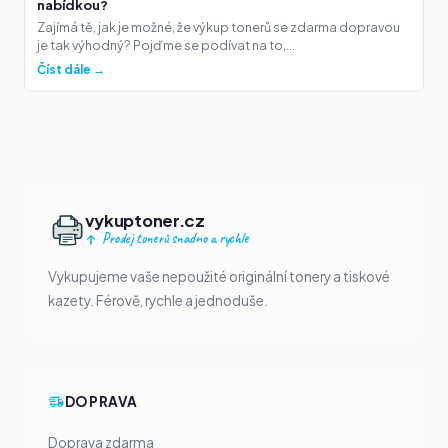
nabídkou?
Zajímá tě, jak je možné, že výkup tonerů se zdarma dopravou
je tak výhodný? Pojďme se podívat na to,...
Číst dále →
vykuptoner.cz
Prodej tonerů snadno a rychle
Vykupujeme vaše nepoužité originální tonery a tiskové
kazety. Férově, rychle a jednoduše.
DOPRAVA
Doprava zdarma