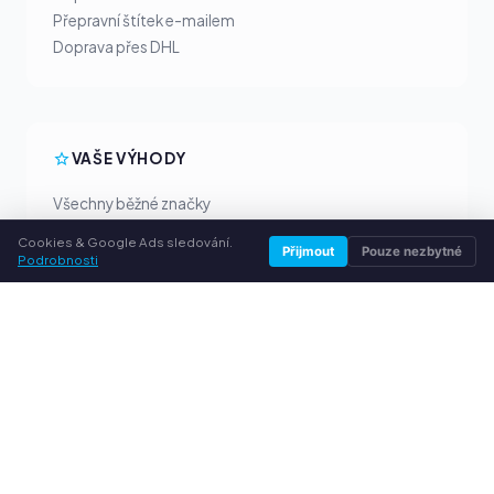
Přepravní štítek e-mailem
Doprava přes DHL
VAŠE VÝHODY
Všechny běžné značky
Férové výkupní ceny
Cookies & Google Ads sledování.
Přijmout
Pouze nezbytné
Peníze předem přes PayPal
Podrobnosti
Osobní poradenství
SLUŽBY
O nás
Ochrana osobních údajů
Kontakt / Právní informace