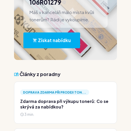
106R01279
Máš v kanceláři málo místa kvůli
tonerům? Rádi je vykoupíme.
Získat nabídku
Články z poradny
DOPRAVA ZDARMA PŘI PRODEJI TON...
Zdarma doprava při výkupu tonerů: Co se
skrývá za nabídkou?
3 min.