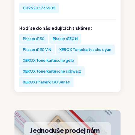
0095205735505
Hodí se do následujících tiskáren:
Phaser 6130
Phaser 6130 N
Phaser 6130 V N
XEROX Tonerkartusche cyan
XEROX Tonerkartusche gelb
XEROX Tonerkartusche schwarz
XEROX Phaser 6130 Series
Jednoduše prodej nám