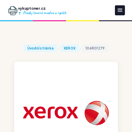
vykuptoner.cz
Prodej tonerů snadno a rychle
Úvodní stránka
XEROX
106R01279