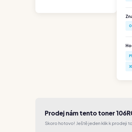
Zn
0
Hod
P
X
Prodej nám tento toner 106
Skoro hotovo! Ještě jeden klik k prodeji t