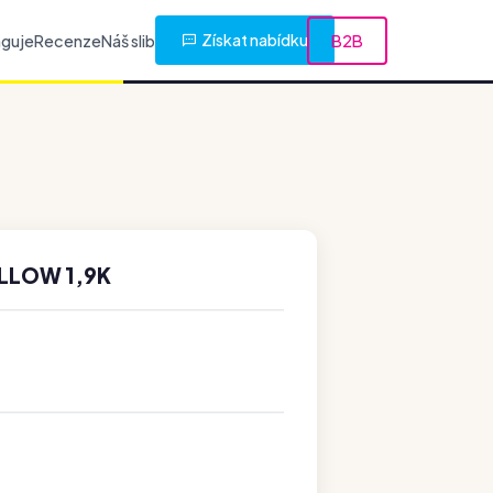
Získat nabídku
nguje
Recenze
Náš slib
B2B
ELLOW 1,9K