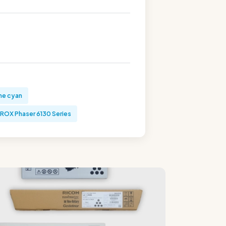
he cyan
ROX Phaser 6130 Series