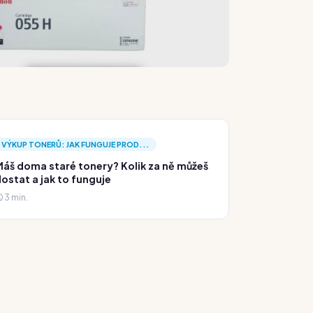
VÝKUP TONERŮ: JAK FUNGUJE PROD...
áš doma staré tonery? Kolik za ně můžeš
ostat a jak to funguje
3 min.