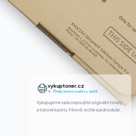
vykuptoner.cz
Prodej tonerů snadno a rychle
Vykupujeme vaše nepoužité originální tonery
a tiskové kazety. Férově, rychle a jednoduše.