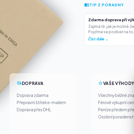
TIP Z PORADNY
Zdarma doprava při výk
Zajímá tě, jak je možné, 
Pojďme se podívat na to,.
Číst dále →
DOPRAVA
VAŠE VÝHOD
Doprava zdarma
Všechny běžné zn
Přepravní štítek e-mailem
Férové výkupní ce
Doprava přes DHL
Peníze předem pře
Osobní poradenst