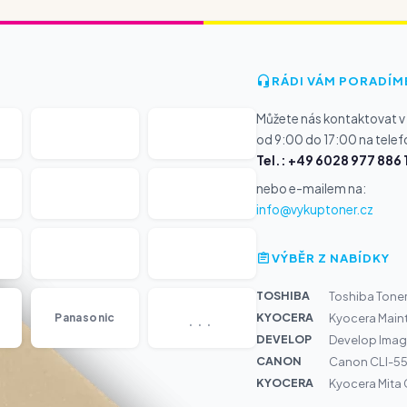
RÁDI VÁM PORADÍM
Můžete nás kontaktovat v
od 9:00 do 17:00 na telef
Tel.: +49 6028 977 886 
nebo e-mailem na:
info@vykuptoner.cz
VÝBĚR Z NABÍDKY
TOSHIBA
Toshiba Tone
...
KYOCERA
Panasonic
Kyocera Main
DEVELOP
Develop Imagi
CANON
Canon CLI-55
KYOCERA
Kyocera Mita