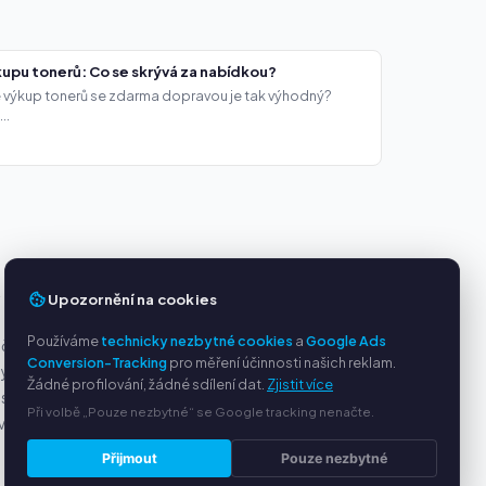
upu tonerů: Co se skrývá za nabídkou?
že výkup tonerů se zdarma dopravou je tak výhodný?
..
Upozornění na cookies
Y
SLUŽBY
Používáme
technicky nezbytné cookies
a
Google Ads
ačky
O nás
Conversion-Tracking
pro měření účinnosti našich reklam.
ny
Ochrana osobních údajů
Žádné profilování, žádné sdílení dat.
Zjistit více
s PayPal
Kontakt / Právní informace
Při volbě „Pouze nezbytné“ se Google tracking nenačte.
ví
Časté dotazy (FAQ)
Poradna
Přijmout
Pouze nezbytné