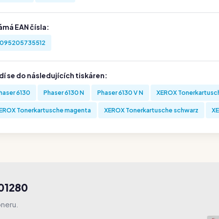
ámá EAN čísla:
095205735512
í se do následujících tiskáren:
haser 6130
Phaser 6130 N
Phaser 6130 V N
XEROX Tonerkartusc
EROX Tonerkartusche magenta
XEROX Tonerkartusche schwarz
XE
R01280
oneru.