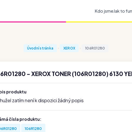
Kdo jsme
Jak to fu
Úvodní stránka
XEROX
106R01280
6R01280 - XEROX TONER (106R01280) 6130 Y
pis produktu
užel zatím není k dispozici žádný popis
ámá čísla produktu:
06R01280
106R1280