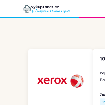
vykuptoner.cz
Prodej tonerů snadno a rychle
10
Po
Boh
Zn
1