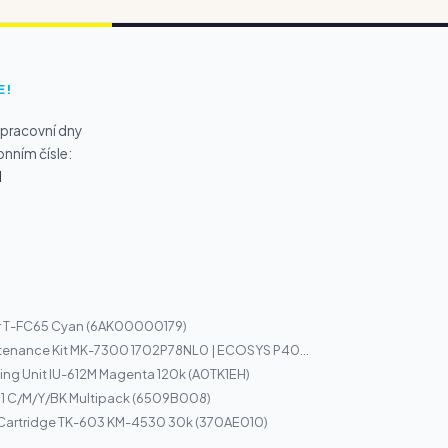
E!
 pracovní dny
onním čísle:
1
r T-FC65 Cyan (6AK00000179)
tenance Kit MK-7300 1702P78NL0 | ECOSYS P40...
ng Unit IU-612M Magenta 120k (A0TK1EH)
1 C/M/Y/BK Multipack (6509B008)
 Cartridge TK-603 KM-4530 30k (370AE010)