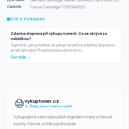
Lexmark Cartridge Yellow 71B0H40 3,5k | CS417/517, CX41...
CANON
Canon Cartridge T (7833A002)
TIP Z PORADNY
Zdarma doprava při výkupu tonerů: Co se skrývá za
nabídkou?
Zajímá tě, jak je možné, že výkup tonerů se zdarma dopravou
je tak výhodný? Pojďme se podívat na to,...
Číst dále →
vykuptoner.cz
Prodej tonerů snadno a rychle
Vykupujeme vaše nepoužité originální tonery a tiskové
kazety. Férově, rychle a jednoduše.