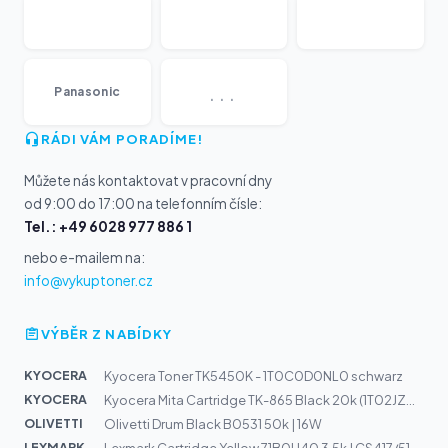
...
Panasonic
RÁDI VÁM PORADÍME!
Můžete nás kontaktovat v pracovní dny
od 9:00 do 17:00 na telefonním čísle:
Tel.: +49 6028 977 886 1
nebo e-mailem na:
info@vykuptoner.cz
VÝBĚR Z NABÍDKY
KYOCERA
Kyocera Toner TK5450K - 1T0C0D0NL0 schwarz
KYOCERA
Kyocera Mita Cartridge TK-865 Black 20k (1T02JZ0EU0)
OLIVETTI
Olivetti Drum Black B0531 50k | 16W
LEXMARK