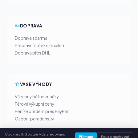
DOPRAVA
Doprava zdarma
Přepravní štítek e-mailem
Doprava přes DHL
VAŠE VÝHODY
Všechny běžné značky
Férové výkupní ceny
Peníze předem přes PayPal
Osobní poradenství
Cookies & Google Ads sledování.
Přijmout
Pouze nezbytné