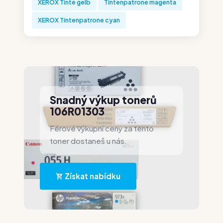
XEROX Tinte gelb
Tintenpatrone magenta
XEROX Tintenpatrone cyan
Snadný výkup tonerů
106R01303
Férové výkupní ceny za tento
toner dostaneš u nás.
Získat nabídku