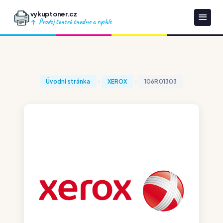
vykuptoner.cz
Prodej tonerů snadno a rychle
Úvodní stránka
XEROX
106R01303