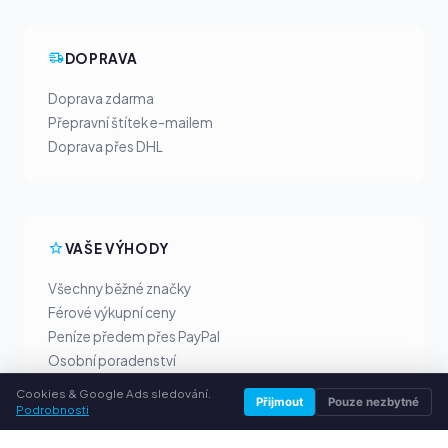
DOPRAVA
Doprava zdarma
Přepravní štítek e-mailem
Doprava přes DHL
VAŠE VÝHODY
Všechny běžné značky
Férové výkupní ceny
Peníze předem přes PayPal
Osobní poradenství
Cookies & Google Ads sledování.
Přijmout
Pouze nezbytné
Podrobnosti