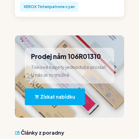
XEROX Tintenpatrone cyan
Prodej nám 106R01310
Tiskové kazety jednoduše prodat.
U nás je to možné.
Získat nabídku
Články z poradny