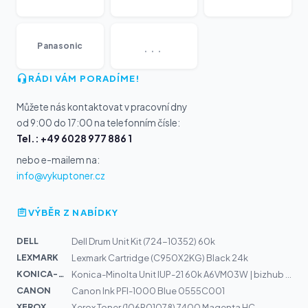
...
Panasonic
RÁDI VÁM PORADÍME!
Můžete nás kontaktovat v pracovní dny
od 9:00 do 17:00 na telefonním čísle:
Tel.: +49 6028 977 886 1
nebo e-mailem na:
info@vykuptoner.cz
VÝBĚR Z NABÍDKY
DELL
Dell Drum Unit Kit (724-10352) 60k
LEXMARK
Lexmark Cartridge (C950X2KG) Black 24k
KONICA-MIN...
Konica-Minolta Unit IUP-21 60k A6VM03W | bizhub 4750, 4...
CANON
Canon Ink PFI-1000 Blue 0555C001
XEROX
Xerox Toner (106R01078) 7400 Magenta HC