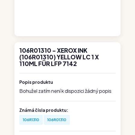
106R01310 - XEROX INK
(106R01310) YELLOW LC 1 X
110ML FÜR LFP 7142
Popis produktu
Bohužel zatím není k dispozici žádný popis
Známá čísla produktu:
106R1310
106R01310