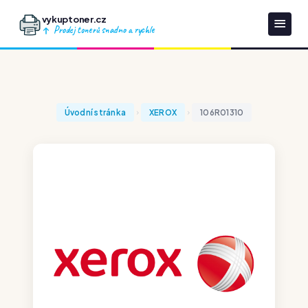
vykuptoner.cz
Prodej tonerů snadno a rychle
Úvodní stránka
XEROX
106R01310