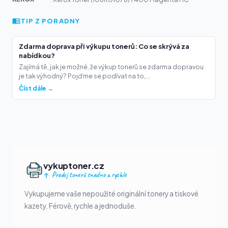
TIP Z PORADNY
Zdarma doprava při výkupu tonerů: Co se skrývá za
nabídkou?
Zajímá tě, jak je možné, že výkup tonerů se zdarma dopravou
je tak výhodný? Pojďme se podívat na to,...
Číst dále →
vykuptoner.cz
Prodej tonerů snadno a rychle
Vykupujeme vaše nepoužité originální tonery a tiskové
kazety. Férově, rychle a jednoduše.