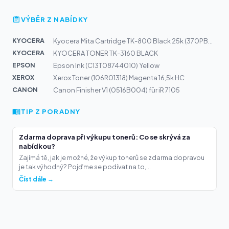
VÝBĚR Z NABÍDKY
KYOCERA
Kyocera Mita Cartridge TK-800 Black 25k (370PB0KL)
KYOCERA
KYOCERA TONER TK-3160 BLACK
EPSON
Epson Ink (C13T08744010) Yellow
XEROX
Xerox Toner (106R01318) Magenta 16,5k HC
CANON
Canon Finisher V1 (0516B004) für iR 7105
TIP Z PORADNY
Zdarma doprava při výkupu tonerů: Co se skrývá za
nabídkou?
Zajímá tě, jak je možné, že výkup tonerů se zdarma dopravou
je tak výhodný? Pojďme se podívat na to,...
Číst dále →