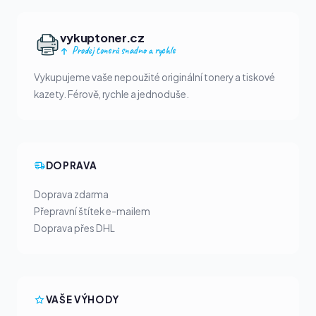
vykuptoner.cz
Prodej tonerů snadno a rychle
Vykupujeme vaše nepoužité originální tonery a tiskové
kazety. Férově, rychle a jednoduše.
DOPRAVA
Doprava zdarma
Přepravní štítek e-mailem
Doprava přes DHL
VAŠE VÝHODY