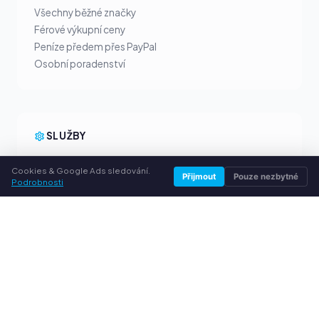
Všechny běžné značky
Férové výkupní ceny
Peníze předem přes PayPal
Osobní poradenství
SLUŽBY
O nás
Cookies & Google Ads sledování.
Přijmout
Pouze nezbytné
Ochrana osobních údajů
Podrobnosti
Kontakt / Právní informace
Časté dotazy (FAQ)
Poradna
© 2026 vykuptoner.cz. Všechna práva vyhrazena.