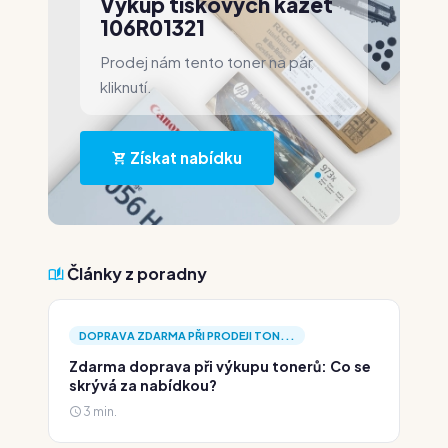
Výkup tiskových kazet
106R01321
Prodej nám tento toner na pár
kliknutí.
Získat nabídku
Články z poradny
DOPRAVA ZDARMA PŘI PRODEJI TON...
Zdarma doprava při výkupu tonerů: Co se
skrývá za nabídkou?
3 min.