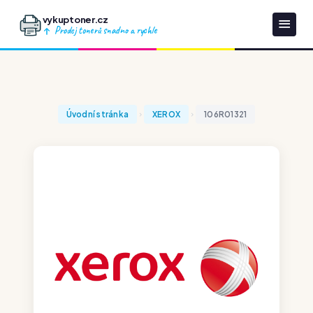
vykuptoner.cz
Prodej tonerů snadno a rychle
Úvodní stránka
XEROX
106R01321