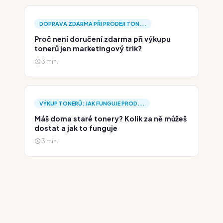
DOPRAVA ZDARMA PŘI PRODEJI TON...
Proč není doručení zdarma při výkupu
tonerů jen marketingový trik?
3 min.
VÝKUP TONERŮ: JAK FUNGUJE PROD...
Máš doma staré tonery? Kolik za ně můžeš
dostat a jak to funguje
3 min.