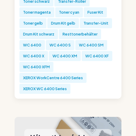
Toner schwarz
Transfer-Roller
Toner magenta
Toner cyan
Fuser Kit
Toner gelb
Drum Kit gelb
Transfer-Unit
Drum Kit schwarz
Resttonerbehälter
WC 6400
WC 6400 S
WC 6400 SM
WC 6400 X
WC 6400 XM
WC 6400 XF
WC 6400 XFM
XEROX WorkCentre 6400 Series
XEROX WC 6400 Series