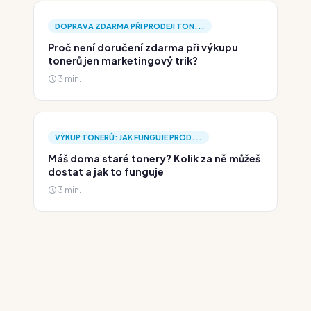
DOPRAVA ZDARMA PŘI PRODEJI TON...
Proč není doručení zdarma při výkupu
tonerů jen marketingový trik?
3 min.
VÝKUP TONERŮ: JAK FUNGUJE PROD...
Máš doma staré tonery? Kolik za ně můžeš
dostat a jak to funguje
3 min.