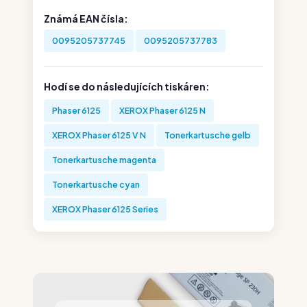
Známá EAN čísla:
0095205737745
0095205737783
Hodí se do následujících tiskáren:
Phaser 6125
XEROX Phaser 6125 N
XEROX Phaser 6125 V N
Tonerkartusche gelb
Tonerkartusche magenta
Tonerkartusche cyan
XEROX Phaser 6125 Series