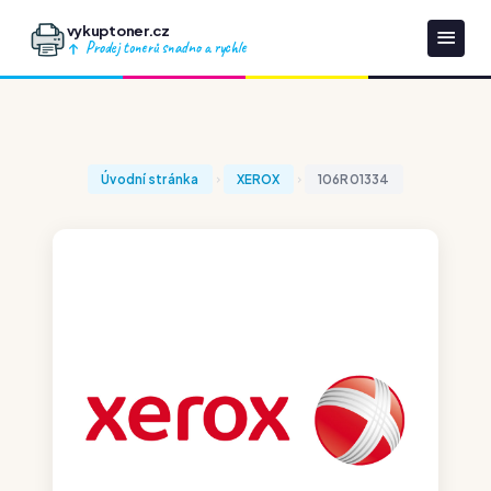
vykuptoner.cz
Prodej tonerů snadno a rychle
Úvodní stránka
XEROX
106R01334