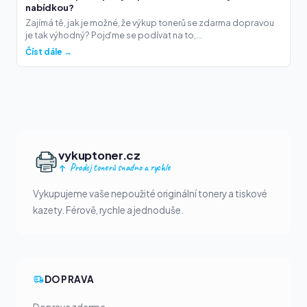
nabídkou?
Zajímá tě, jak je možné, že výkup tonerů se zdarma dopravou
je tak výhodný? Pojďme se podívat na to,...
Číst dále →
vykuptoner.cz
Prodej tonerů snadno a rychle
Vykupujeme vaše nepoužité originální tonery a tiskové
kazety. Férově, rychle a jednoduše.
DOPRAVA