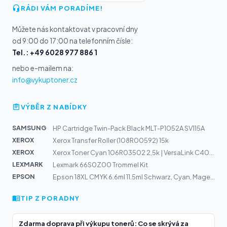
RÁDI VÁM PORADÍME!
Můžete nás kontaktovat v pracovní dny
od 9:00 do 17:00 na telefonním čísle:
Tel.: +49 6028 977 886 1
nebo e-mailem na:
info@vykuptoner.cz
VÝBĚR Z NABÍDKY
SAMSUNG
HP Cartridge Twin-Pack Black MLT-P1052A SV115A
XEROX
Xerox Transfer Roller (108R00592) 15k
XEROX
Xerox Toner Cyan 106R03502 2,5k | VersaLink C400, C405
LEXMARK
Lexmark 66S0Z00 Trommel Kit
EPSON
Epson 18XL CMYK 6.6ml 11.5ml Schwarz, Cyan, Magenta, Ge...
TIP Z PORADNY
Zdarma doprava při výkupu tonerů: Co se skrývá za