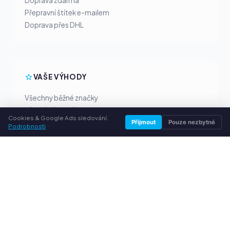
Doprava zdarma
Přepravní štítek e-mailem
Doprava přes DHL
VAŠE VÝHODY
Všechny běžné značky
Férové výkupní ceny
Cookies & Google Ads sledování.
Peníze předem přes PayPal
Přijmout
Pouze nezbytné
Podrobnosti
Osobní poradenství
SLUŽBY
O nás
Ochrana osobních údajů