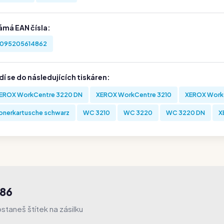
ámá EAN čísla:
095205614862
í se do následujících tiskáren:
EROX WorkCentre 3220 DN
XEROX WorkCentre 3210
XEROX Work
onerkartusche schwarz
WC 3210
WC 3220
WC 3220 DN
X
486
taneš štítek na zásilku