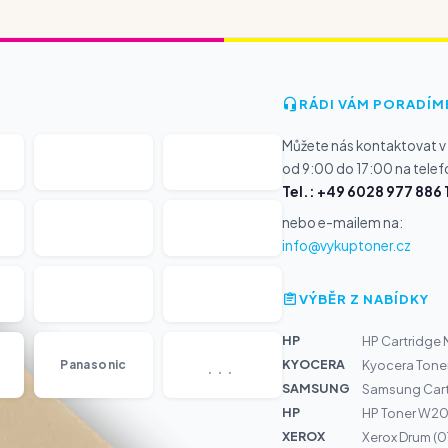
RÁDI VÁM PORADÍM
Můžete nás kontaktovat v
od 9:00 do 17:00 na telef
Tel.: +49 6028 977 886 
nebo e-mailem na:
info@vykuptoner.cz
VÝBĚR Z NABÍDKY
HP
HP Cartridge N
...
KYOCERA
Panasonic
Kyocera Tone
SAMSUNG
Samsung Cart
HP
HP Toner W20
XEROX
Xerox Drum (0