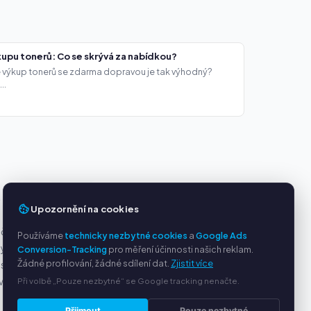
upu tonerů: Co se skrývá za nabídkou?
že výkup tonerů se zdarma dopravou je tak výhodný?
..
Y
SLUŽBY
Upozornění na cookies
ačky
O nás
Používáme
technicky nezbytné cookies
a
Google Ads
ny
Ochrana osobních údajů
Conversion-Tracking
pro měření účinnosti našich reklam.
Žádné profilování, žádné sdílení dat.
Zjistit více
s PayPal
Kontakt / Právní informace
Při volbě „Pouze nezbytné“ se Google tracking nenačte.
ví
Časté dotazy (FAQ)
Poradna
Přijmout
Pouze nezbytné