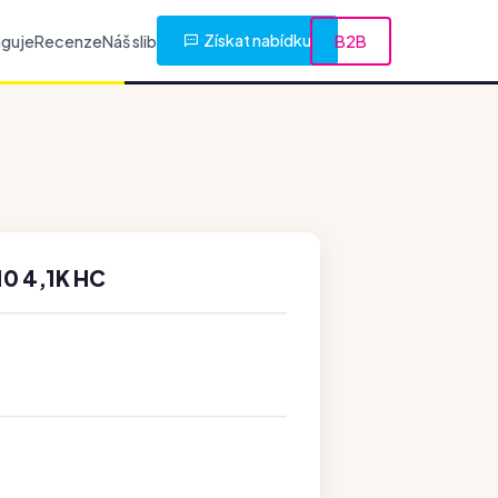
Získat nabídku
nguje
Recenze
Náš slib
B2B
0 4,1K HC