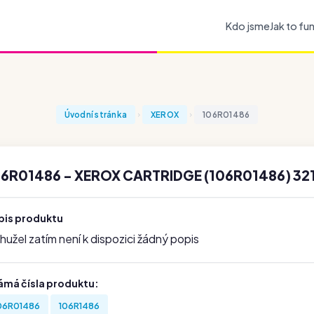
Kdo jsme
Jak to fu
Úvodní stránka
XEROX
106R01486
6R01486 - XEROX CARTRIDGE (106R01486) 321
pis produktu
užel zatím není k dispozici žádný popis
ámá čísla produktu:
06R01486
106R1486