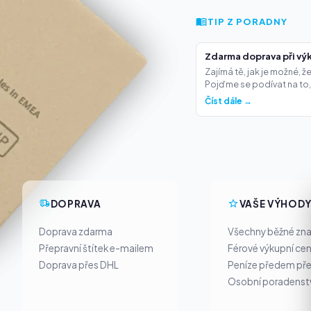
TIP Z PORADNY
Zdarma doprava při výk
Zajímá tě, jak je možné, 
Pojďme se podívat na to,.
Číst dále →
DOPRAVA
VAŠE VÝHOD
Doprava zdarma
Všechny běžné zn
Přepravní štítek e-mailem
Férové výkupní ce
Doprava přes DHL
Peníze předem pře
Osobní poradenst