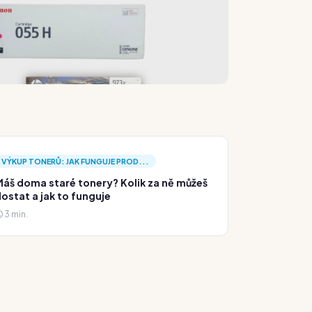
VÝKUP TONERŮ: JAK FUNGUJE PROD...
áš doma staré tonery? Kolik za ně můžeš
ostat a jak to funguje
3 min.