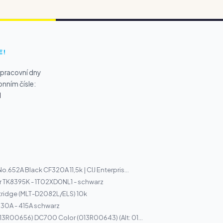
E!
 pracovní dny
onním čísle:
1
o.652A Black CF320A 11,5k | ClJ Enterpris...
r TK8395K - 1T02XD0NL1 - schwarz
ridge (MLT-D2082L/ELS) 10k
30A - 415A schwarz
13R00656) DC700 Color (013R00643) (Alt: 01...