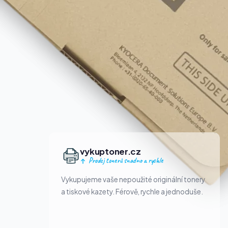
vykuptoner.cz
Prodej tonerů snadno a rychle
Vykupujeme vaše nepoužité originální tonery
a tiskové kazety. Férově, rychle a jednoduše.