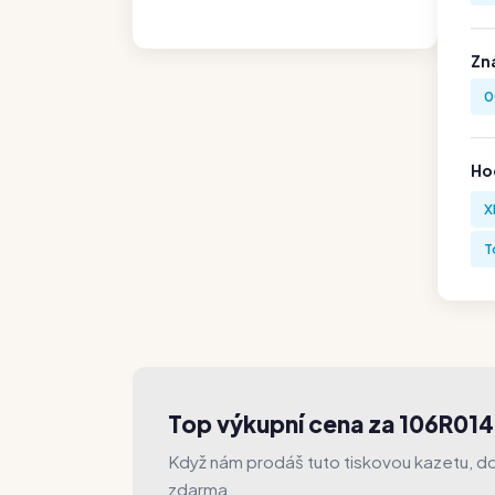
Zn
0
Hod
X
T
Top výkupní cena za 106R01
Když nám prodáš tuto tiskovou kazetu, dos
zdarma.