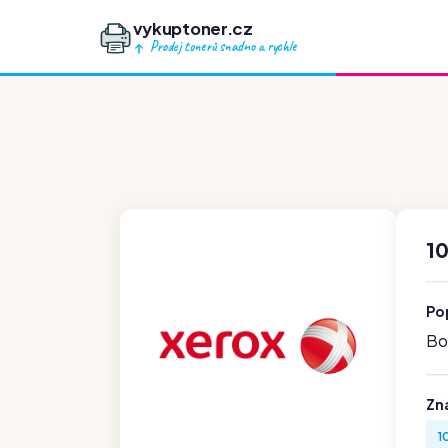
vykuptoner.cz
Prodej tonerů snadno a rychle
10
Po
Boh
Zn
1