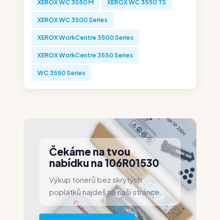
XEROX WC 3550 M
XEROX WC 3550 TS
XEROX WC 3500 Series
XEROX WorkCentre 3500 Series
XEROX WorkCentre 3550 Series
WC 3550 Series
Čekáme na tvou
nabídku na 106R01530
Výkup tonerů bez skrytých
poplatků najdeš na naší stránce.