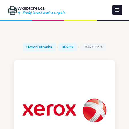
vykuptoner.cz
Prodej tonerů snadno a rychle
Úvodní stránka
XEROX
106R01530