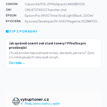
CANON
Canon Ink PGI-29 Multipack (4868B005)
OKI
OKI 47074503 Transfer-Unit
EPSON
Epson Pro 4900 Tinte Vivid Light Black, 200ml
KYOCERA
Kyocera Developer DV-5140 Magenta 302NR93050 | P6130cdn...
TIP Z PORADNY
Jak správně ocenit své staré tonery? Příručka pro
prodávající
Chceš prodat nepoužívané tonery, ale nevíš, jak na to? Zjisti,
co ovlivňuje jejich cenu a jak se vyh...
Číst dále →
vykuptoner.cz
Prodej tonerů snadno a rychle