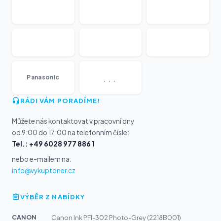
...
Panasonic
RÁDI VÁM PORADÍME!
Můžete nás kontaktovat v pracovní dny
od 9:00 do 17:00 na telefonním čísle:
Tel.: +49 6028 977 886 1
nebo e-mailem na:
info@vykuptoner.cz
VÝBĚR Z NABÍDKY
CANON
Canon Ink PFI-302 Photo-Grey (2218B001)