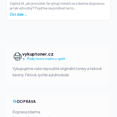
Zajímá tě, jak je možné, že výkup tonerů se zdarma dopravou
je tak výhodný? Pojďme se podívat na to,...
Číst dále →
vykuptoner.cz
Prodej tonerů snadno a rychle
Vykupujeme vaše nepoužité originální tonery a tiskové
kazety. Férově, rychle a jednoduše.
DOPRAVA
Doprava zdarma