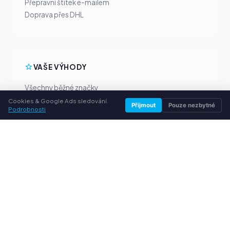
Přepravní štítek e-mailem
Doprava přes DHL
VAŠE VÝHODY
Všechny běžné značky
Férové výkupní ceny
Cookies & Google Ads sledování.
Přijmout
Pouze nezbytné
Podrobnosti
Peníze předem přes PayPal
Osobní poradenství
SLUŽBY
O nás
Ochrana osobních údajů
Kontakt / Právní informace