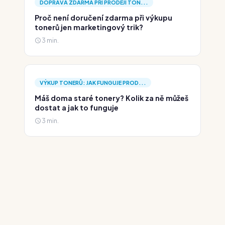
DOPRAVA ZDARMA PŘI PRODEJI TON...
Proč není doručení zdarma při výkupu
tonerů jen marketingový trik?
3 min.
VÝKUP TONERŮ: JAK FUNGUJE PROD...
Máš doma staré tonery? Kolik za ně můžeš
dostat a jak to funguje
3 min.