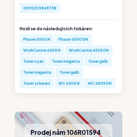
0095205849738
Hodí se do následujících tiskáren:
Phaser 6500 N
Phaser 6500 DN
WorkCentre 6505 N
WorkCentre 6505 DN
Toner cyan
Toner magenta
Toner gelb
Toner magenta
Toner gelb
Toner schwarz
WC 6505 N
WC 6505 DN
Prodej nám 106R01594