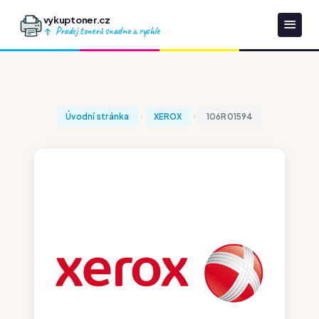
vykuptoner.cz
Prodej tonerů snadno a rychle
Úvodní stránka
XEROX
106R01594