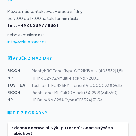
Můžete nás kontaktovat v pracovní dny
od 9:00 do 17:00 na telefonním čísle:
Tel.: +49 6028 977 886 1
nebo e-mailem na:
info@vykuptoner.cz
VÝBĚR Z NABÍDKY
RICOH
Ricoh/NRG Toner Type GC21K Black (405532) 1,5k
HP
HP Ink C2N92A Multi-Pack No.920XL
TOSHIBA
Toshiba T-FC425EY - Toner 6AJ00000238 Gelb
RICOH
Ricoh Toner MP C400 Black (841299) (841550)
HP
HP Drum No.828A Cyan (CF359A) 31,5k
TIP Z PORADNY
Zdarma doprava při výkupu tonerů: Co se skrývá za
nabídkou?