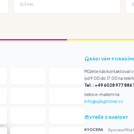
3 min.
RÁDI VÁM PORADÍM
Můžete nás kontaktovat v
od 9:00 do 17:00 na telef
Tel.: +49 6028 977 886 
nebo e-mailem na:
info@vykuptoner.cz
VÝBĚR Z NABÍDKY
KYOCERA
Kyocera Mita