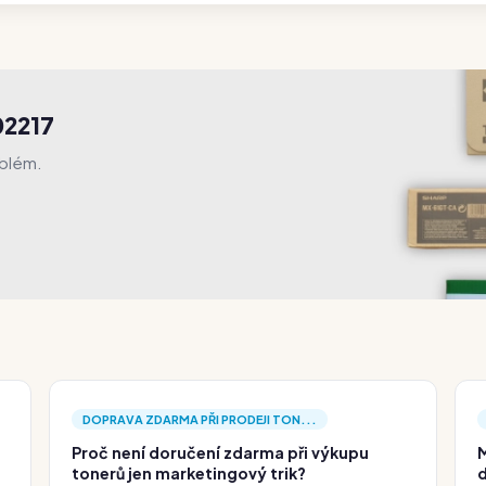
02217
oblém.
DOPRAVA ZDARMA PŘI PRODEJI TON...
Proč není doručení zdarma při výkupu
M
tonerů jen marketingový trik?
d