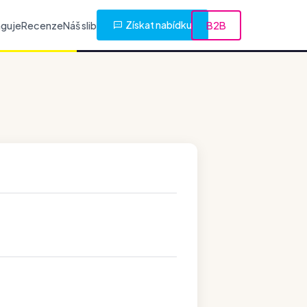
Získat nabídku
nguje
Recenze
Náš slib
B2B