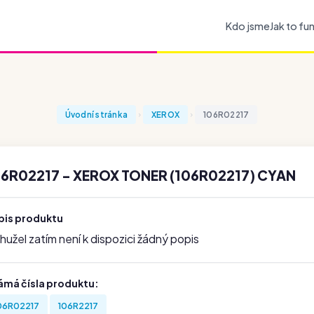
Kdo jsme
Jak to fu
Úvodní stránka
XEROX
106R02217
06R02217 - XEROX TONER (106R02217) CYAN
pis produktu
užel zatím není k dispozici žádný popis
ámá čísla produktu:
06R02217
106R2217