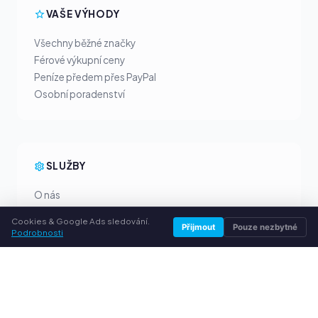
VAŠE VÝHODY
Všechny běžné značky
Férové výkupní ceny
Peníze předem přes PayPal
Osobní poradenství
SLUŽBY
O nás
Ochrana osobních údajů
Cookies & Google Ads sledování.
Přijmout
Pouze nezbytné
Kontakt / Právní informace
Podrobnosti
Časté dotazy (FAQ)
Poradna