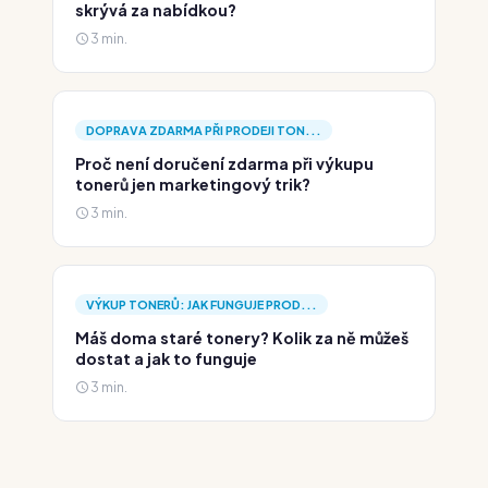
skrývá za nabídkou?
3 min.
DOPRAVA ZDARMA PŘI PRODEJI TON...
Proč není doručení zdarma při výkupu
tonerů jen marketingový trik?
3 min.
VÝKUP TONERŮ: JAK FUNGUJE PROD...
Máš doma staré tonery? Kolik za ně můžeš
dostat a jak to funguje
3 min.