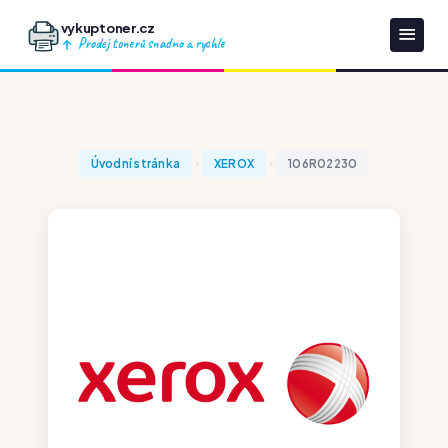
vykuptoner.cz
Prodej tonerů snadno a rychle
Úvodní stránka
XEROX
106R02230