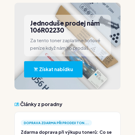
Jednoduše prodej nám
106R02230
Za tento toner zaplatíme hotové
peníze když nám ho prodáš.
Získat nabídku
Články z poradny
DOPRAVA ZDARMA PŘI PRODEJI TON...
Zdarma doprava při výkupu tonerů: Co se