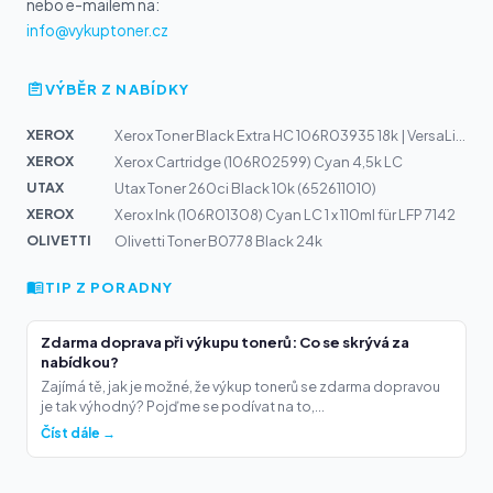
nebo e-mailem na:
info@vykuptoner.cz
VÝBĚR Z NABÍDKY
XEROX
Xerox Toner Black Extra HC 106R03935 18k | VersaLink C6...
XEROX
Xerox Cartridge (106R02599) Cyan 4,5k LC
UTAX
Utax Toner 260ci Black 10k (652611010)
XEROX
Xerox Ink (106R01308) Cyan LC 1 x 110ml für LFP 7142
OLIVETTI
Olivetti Toner B0778 Black 24k
TIP Z PORADNY
Zdarma doprava při výkupu tonerů: Co se skrývá za
nabídkou?
Zajímá tě, jak je možné, že výkup tonerů se zdarma dopravou
je tak výhodný? Pojďme se podívat na to,...
Číst dále →