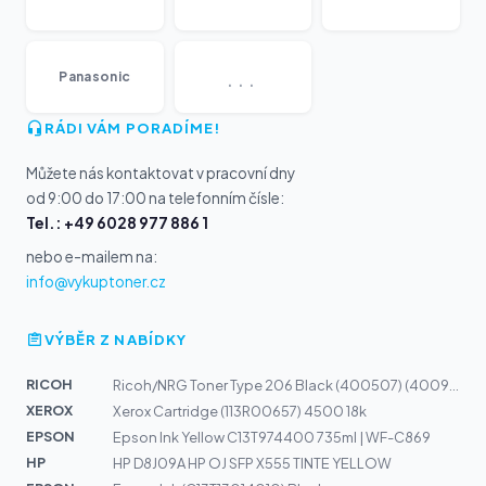
...
Panasonic
RÁDI VÁM PORADÍME!
Můžete nás kontaktovat v pracovní dny
od 9:00 do 17:00 na telefonním čísle:
Tel.: +49 6028 977 886 1
nebo e-mailem na:
info@vykuptoner.cz
VÝBĚR Z NABÍDKY
RICOH
Ricoh/NRG Toner Type 206 Black (400507) (400998) (CT206...
XEROX
Xerox Cartridge (113R00657) 4500 18k
EPSON
Epson Ink Yellow C13T974400 735ml | WF-C869
HP
HP D8J09A HP OJ SFP X555 TINTE YELLOW