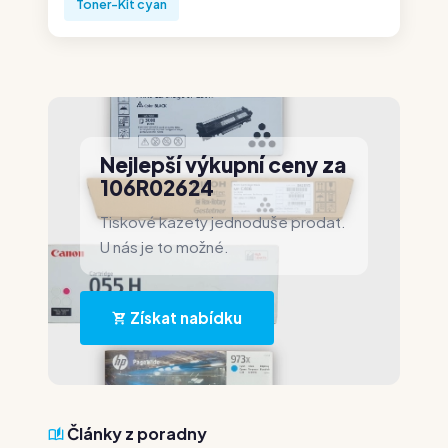
Toner-Kit cyan
Nejlepší výkupní ceny za
106R02624
Tiskové kazety jednoduše prodat.
U nás je to možné.
Získat nabídku
Články z poradny