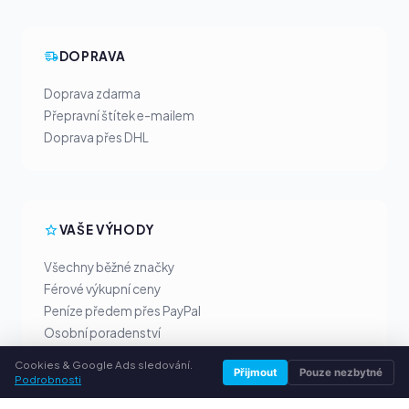
DOPRAVA
Doprava zdarma
Přepravní štítek e-mailem
Doprava přes DHL
VAŠE VÝHODY
Všechny běžné značky
Férové výkupní ceny
Peníze předem přes PayPal
Osobní poradenství
Cookies & Google Ads sledování.
Přijmout
Pouze nezbytné
Podrobnosti