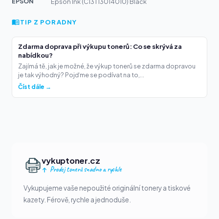
EPSON
Epson Ink (C13T13014010) Black
TIP Z PORADNY
Zdarma doprava při výkupu tonerů: Co se skrývá za
nabídkou?
Zajímá tě, jak je možné, že výkup tonerů se zdarma dopravou
je tak výhodný? Pojďme se podívat na to,...
Číst dále →
vykuptoner.cz
Prodej tonerů snadno a rychle
Vykupujeme vaše nepoužité originální tonery a tiskové
kazety. Férově, rychle a jednoduše.