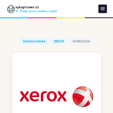
vykuptoner.cz
Prodej tonerů snadno a rychle
Úvodní stránka
XEROX
106R02624