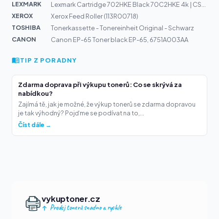
LEXMARK
Lexmark Cartridge 702HKE Black 70C2HKE 4k | CS310n, CS3...
XEROX
Xerox Feed Roller (113R00718)
TOSHIBA
Tonerkassette - Tonereinheit Original - Schwarz
CANON
Canon EP-65 Toner black EP-65, 6751A003AA
TIP Z PORADNY
Zdarma doprava při výkupu tonerů: Co se skrývá za
nabídkou?
Zajímá tě, jak je možné, že výkup tonerů se zdarma dopravou
je tak výhodný? Pojďme se podívat na to,...
Číst dále →
vykuptoner.cz
Prodej tonerů snadno a rychle