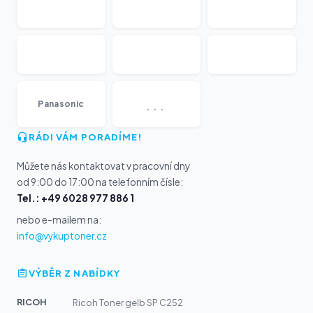
...
Panasonic
RÁDI VÁM PORADÍME!
Můžete nás kontaktovat v pracovní dny
od 9:00 do 17:00 na telefonním čísle:
Tel.: +49 6028 977 886 1
nebo e-mailem na:
info@vykuptoner.cz
VÝBĚR Z NABÍDKY
RICOH
Ricoh Toner gelb SP C252