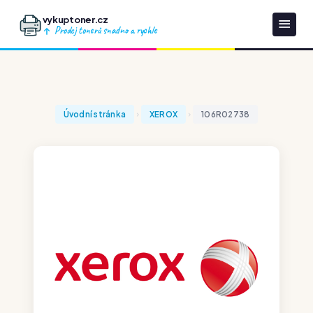
vykuptoner.cz
Prodej tonerů snadno a rychle
Úvodní stránka
XEROX
106R02738