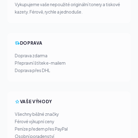
Vykupujeme vaše nepoužité originální tonery a tiskové
kazety. Férově, rychle a jednoduše.
DOPRAVA
Doprava zdarma
Přepravní štítek e-mailem
Doprava přes DHL
VAŠE VÝHODY
Všechny běžné značky
Férové výkupní ceny
Peníze předem přes PayPal
Osobní poradenství