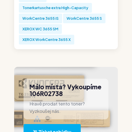
Tonerkartusche extra High-Capacity
WorkCentre 3655 iS
WorkCentre 3655 S
XEROX WC 3655 SM
XEROX WorkCentre 3655 X
Málo místa? Vykoupíme
106R02738
Hravě prodat tento toner?
Vyzkoušej nás.
Získat nabídku