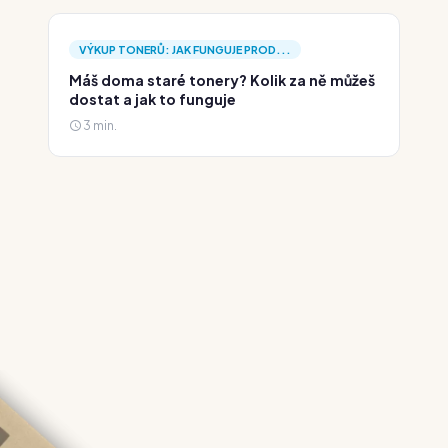
VÝKUP TONERŮ: JAK FUNGUJE PROD...
Máš doma staré tonery? Kolik za ně můžeš
dostat a jak to funguje
3 min.