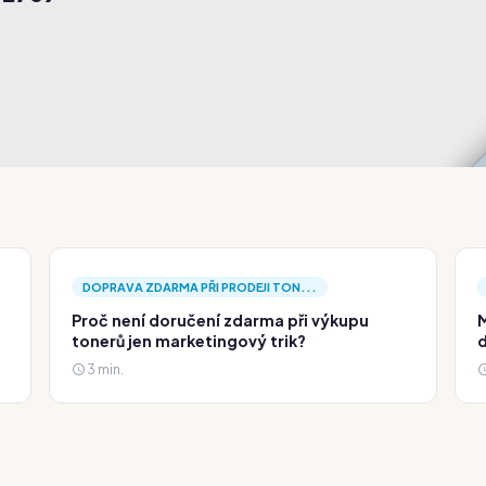
.
DOPRAVA ZDARMA PŘI PRODEJI TON...
Proč není doručení zdarma při výkupu
M
tonerů jen marketingový trik?
d
3 min.