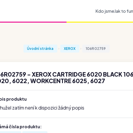
Kdo jsme
Jak to fu
Úvodní stránka
XEROX
106R02759
06R02759 - XEROX CARTRIDGE 6020 BLACK 106
020, 6022, WORKCENTRE 6025, 6027
pis produktu
užel zatím není k dispozici žádný popis
ámá čísla produktu: