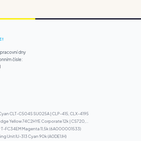
E!
 pracovní dny
onním čísle:
1
 Cyan CLT-C504S SU025A | CLP-415, CLX-4195
idge Yellow 74C2HYE Corporate 12k | CS720,...
r T-FC34EM Magenta 11,5k (6A000001533)
ng Unit IU-313 Cyan 90k (A0DE1JH)