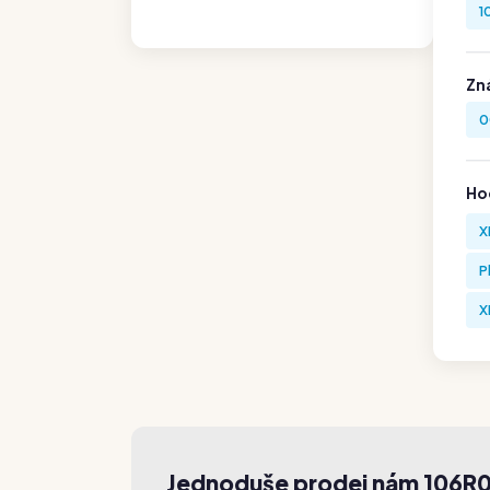
1
Zn
0
Hod
X
P
X
Jednoduše prodej nám 106R