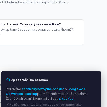
 BK Tinte schwarz Standardkapazit?t 700ml...
upu tonerů: Co se skrývá za nabídkou?
že výkup tonerů se zdarma dopravou je tak výhodný?
..
Y
SLUŽBY
Upozornění na cookies
ačky
O nás
Používáme
technicky nezbytné cookies
a
Google Ads
ny
Ochrana osobních údajů
Conversion-Tracking
pro měření účinnosti našich reklam.
s PayPal
Kontakt / Právní informace
Žádné profilování, žádné sdílení dat.
Zjistit více
ví
Časté dotazy (FAQ)
Při volbě „Pouze nezbytné“ se Google tracking nenačte.