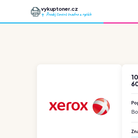
vykuptoner.cz
Prodej tonerů snadno a rychle
1
6
Po
Boh
Zn