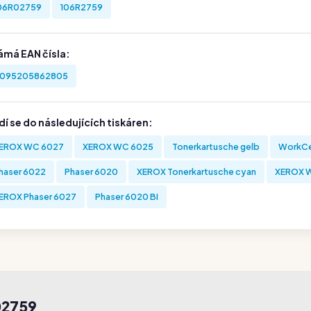
06R02759
106R2759
ámá EAN čísla:
095205862805
í se do následujících tiskáren:
EROX WC 6027
XEROX WC 6025
Tonerkartusche gelb
WorkCe
haser 6022
Phaser 6020
XEROX Tonerkartusche cyan
XEROX W
EROX Phaser 6027
Phaser 6020 BI
02759