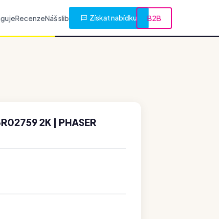
Získat nabídku
nguje
Recenze
Náš slib
B2B
R02759 2K | PHASER