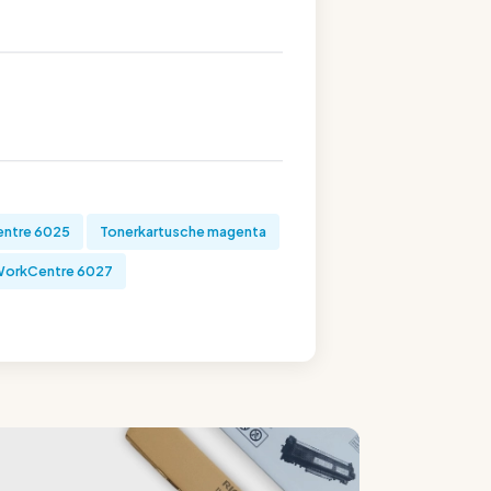
ntre 6025
Tonerkartusche magenta
orkCentre 6027