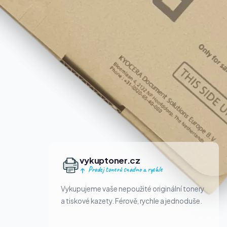
vykuptoner.cz
Prodej tonerů snadno a rychle
Vykupujeme vaše nepoužité originální tonery
a tiskové kazety. Férově, rychle a jednoduše.