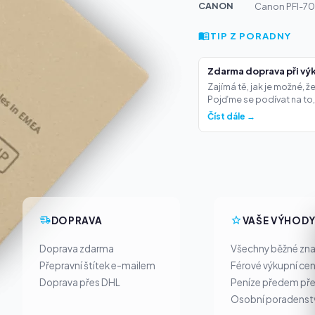
CANON
Canon PFI-707
TIP Z PORADNY
Zdarma doprava při výk
Zajímá tě, jak je možné, 
Pojďme se podívat na to,.
Číst dále →
DOPRAVA
VAŠE VÝHOD
Doprava zdarma
Všechny běžné zn
Přepravní štítek e-mailem
Férové výkupní ce
Doprava přes DHL
Peníze předem pře
Osobní poradenst