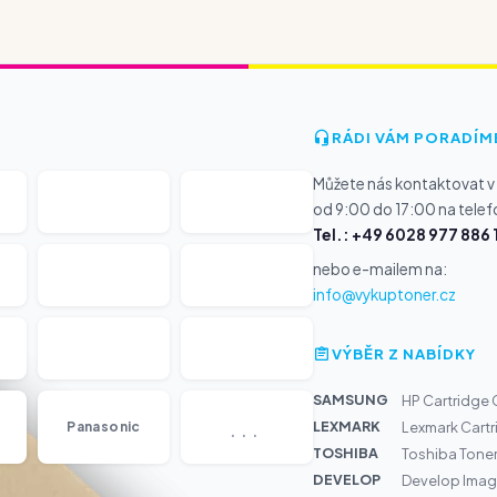
RÁDI VÁM PORADÍM
Můžete nás kontaktovat v
od 9:00 do 17:00 na telef
Tel.: +49 6028 977 886 
nebo e-mailem na:
info@vykuptoner.cz
VÝBĚR Z NABÍDKY
SAMSUNG
HP Cartridge
...
LEXMARK
Panasonic
Lexmark Cartr
TOSHIBA
Toshiba Tone
DEVELOP
Develop Imagi