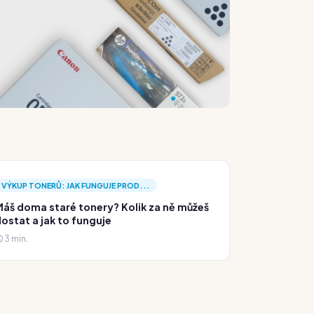
VÝKUP TONERŮ: JAK FUNGUJE PROD...
áš doma staré tonery? Kolik za ně můžeš
ostat a jak to funguje
3 min.