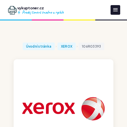
vykuptoner.cz
Prodej tonerů snadno a rychle
Úvodní stránka
XEROX
106R03393