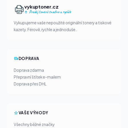
vykuptoner.cz
Prodej tonerů snadno a rychle
Vykupujeme vaše nepoužité originální tonery a tiskové
kazety. Férově, rychle a jednoduše.
DOPRAVA
Doprava zdarma
Přepravní štítek e-mailem
Doprava přes DHL
VAŠE VÝHODY
Všechny běžné značky