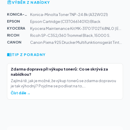
VÝBĚR Z NABÍDKY
KONICA-MIN...
Konica-Minolta Toner TNP-24 8k (A32W021)
EPSON
Epson Cartridge (C13T06614010) Black
KYOCERA
Kyocera Maintenance Kit MK-3170 1702T68NL0 | ECOSYS P30...
RICOH
Ricoh SP-C352/360 Trommel Black, 15000 S.
CANON
Canon Pixma 925 Drucker Multifunktionsgerät Tinte CLI-5...
TIP Z PORADNY
Zdarma doprava při výkupu tonerů: Co se skrývá za
nabídkou?
Zajímá tě, jak je možné, že výkup tonerů se zdarma dopravou
je tak výhodný? Pojďme se podívat na to,...
Číst dále →