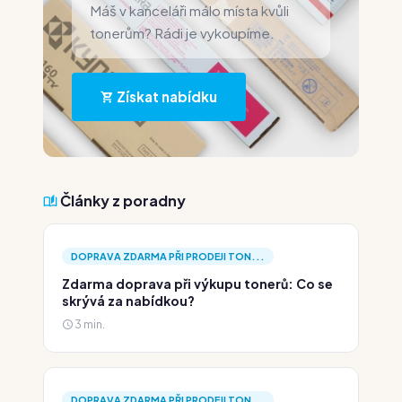
Máš v kanceláři málo místa kvůli
tonerům? Rádi je vykoupíme.
Získat nabídku
Články z poradny
DOPRAVA ZDARMA PŘI PRODEJI TON...
Zdarma doprava při výkupu tonerů: Co se
skrývá za nabídkou?
3 min.
DOPRAVA ZDARMA PŘI PRODEJI TON...