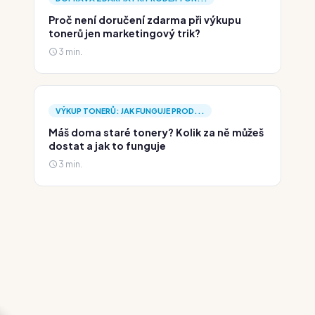
Proč není doručení zdarma při výkupu
tonerů jen marketingový trik?
3 min.
VÝKUP TONERŮ: JAK FUNGUJE PROD...
Máš doma staré tonery? Kolik za ně můžeš
dostat a jak to funguje
3 min.